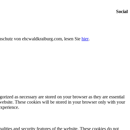
Social
enschutz von ehcwaldkraiburg.com, lesen Sie
hier
.
gorized as necessary are stored on your browser as they are essential
 website. These cookies will be stored in your browser only with your
experience.
nalities and security features of the website. These cookies do not