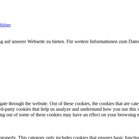
Höfner
g auf unserer Webseite zu bieten. Für weitere Informationen zum Dat
te through the website. Out of these cookies, the cookies that are cate
hird-party cookies that help us analyze and understand how you use this
ting out of some of these cookies may have an effect on your browsing 
properly. This category only includes cookies that ensures basic functio