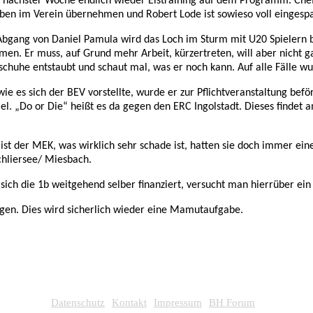
ächster Woche endlich wieder Eistraining auf dem Programm. Cheftra
aben im Verein übernehmen und Robert Lode ist sowieso voll eingesp
bgang von Daniel Pamula wird das Loch im Sturm mit U20 Spielern bes
en. Er muss, auf Grund mehr Arbeit, kürzertreten, will aber nicht g
ttschuhe entstaubt und schaut mal, was er noch kann. Auf alle Fälle w
, wie es sich der BEV vorstellte, wurde er zur Pflichtveranstaltung 
iel. „Do or Die“ heißt es da gegen den ERC Ingolstadt. Dieses findet
 ist der MEK, was wirklich sehr schade ist, hatten sie doch immer e
chliersee/ Miesbach.
ich die 1b weitgehend selber finanziert, versucht man hierrüber ei
elegen. Dies wird sicherlich wieder eine Mamutaufgabe.
Datenschutz
Kontakt
Impressum
BH Forum