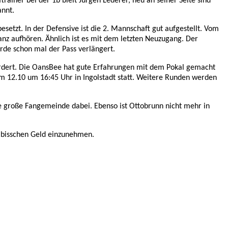
iner bei der 1b bleit Jürgen Lederer, neu an seiner Seite sind
annt.
etzt. In der Defensive ist die 2. Mannschaft gut aufgestellt. Vom
anz aufhören. Ähnlich ist es mit dem letzten Neuzugang. Der
urde schon mal der Pass verlängert.
befördert. Die OansBee hat gute Erfahrungen mit dem Pokal gemacht
 am 12.10 um 16:45 Uhr in Ingolstadt statt. Weitere Runden werden
ine große Fangemeinde dabei. Ebenso ist Ottobrunn nicht mehr in
n bisschen Geld einzunehmen.