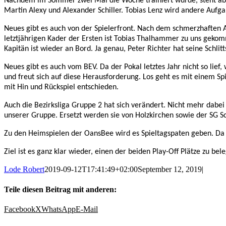
Nachdem im Sommer zwei Mal die Woche trainiert wurde, steht ab n
Martin Alexy und Alexander Schiller. Tobias Lenz wird andere Aufg
Neues gibt es auch von der Spielerfront. Nach dem schmerzhaften A
letztjährigen Kader der Ersten ist Tobias Thalhammer zu uns gekomm
Kapitän ist wieder an Bord. Ja genau, Peter Richter hat seine Schli
Neues gibt es auch vom BEV. Da der Pokal letztes Jahr nicht so lief
und freut sich auf diese Herausforderung. Los geht es mit einem Sp
mit Hin und Rückspiel entschieden.
Auch die Bezirksliga Gruppe 2 hat sich verändert. Nicht mehr dabei
unserer Gruppe. Ersetzt werden sie von Holzkirchen sowie der SG S
Zu den Heimspielen der OansBee wird es Spieltagspaten geben. Da s
Ziel ist es ganz klar wieder, einen der beiden Play-Off Plätze zu b
Lode Robert
2019-09-12T17:41:49+02:00
September 12, 2019
|
Teile diesen Beitrag mit anderen:
Facebook
X
WhatsApp
E-Mail