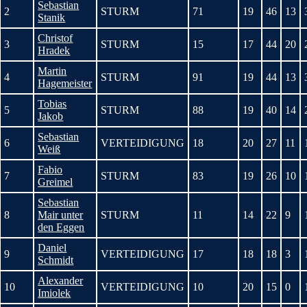
Sebastian
2
STURM
71
19
46
13
Stanik
Christof
3
STURM
15
17
44
20
Hradek
Martin
4
STURM
91
19
44
13
Hagemeister
Tobias
5
STURM
88
19
40
14
Jakob
Sebastian
6
VERTEIDIGUNG
18
20
27
11
Weiß
Fabio
7
STURM
83
19
26
10
Greimel
Sebastian
8
Mair unter
STURM
11
14
22
9
den Eggen
Daniel
9
VERTEIDIGUNG
17
18
18
3
Schmidt
Alexander
10
VERTEIDIGUNG
10
20
15
0
Imiolek