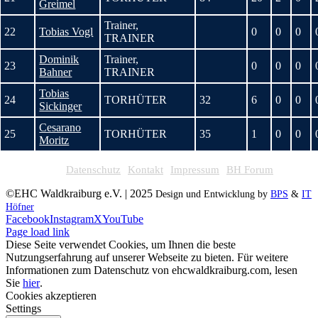
Greimel
Trainer,
22
Tobias Vogl
0
0
0
TRAINER
Dominik
Trainer,
23
0
0
0
Bahner
TRAINER
Tobias
24
TORHÜTER
32
6
0
0
Sickinger
Cesarano
25
TORHÜTER
35
1
0
0
Moritz
Datenschutz
Kontakt
Impressum
BH Forum
©EHC Waldkraiburg e.V. | 2025
Design und Entwicklung by
BPS
&
IT
Höfner
Facebook
Instagram
X
YouTube
Page load link
Diese Seite verwendet Cookies, um Ihnen die beste
Nutzungserfahrung auf unserer Webseite zu bieten. Für weitere
Informationen zum Datenschutz von ehcwaldkraiburg.com, lesen
Sie
hier
.
Cookies akzeptieren
Settings