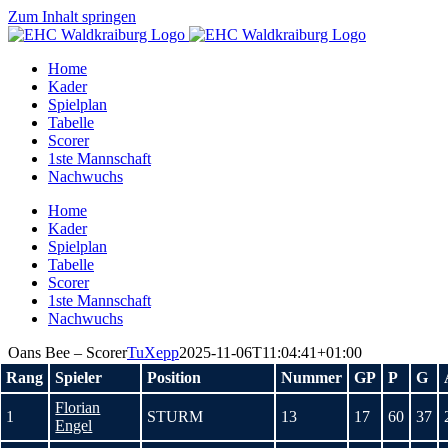
Zum Inhalt springen
Home
Kader
Spielplan
Tabelle
Scorer
1ste Mannschaft
Nachwuchs
Home
Kader
Spielplan
Tabelle
Scorer
1ste Mannschaft
Nachwuchs
Oans Bee – Scorer
TuXepp
2025-11-06T11:04:41+01:00
Rang
Spieler
Position
Nummer
GP
P
G
Florian
1
STURM
13
17
60
37
Engel