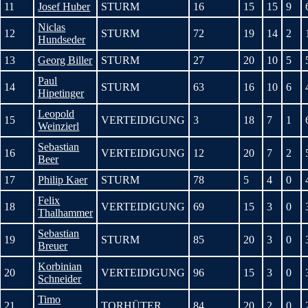
11
Josef Huber
STURM
16
15
15
9
Niclas
12
STURM
72
19
14
2
Hundseder
13
Georg Biller
STURM
27
20
10
5
Paul
14
STURM
63
16
10
6
Hipetinger
Leopold
15
VERTEIDIGUNG
3
18
7
1
Weinzierl
Sebastian
16
VERTEIDIGUNG
12
20
7
2
Beer
17
Philip Kaer
STURM
78
5
4
0
Felix
18
VERTEIDIGUNG
69
15
3
0
Thalhammer
Sebastian
19
STURM
85
20
3
0
Breuer
Korbinian
20
VERTEIDIGUNG
96
15
3
0
Schneider
Timo
21
TORHÜTER
84
20
2
0