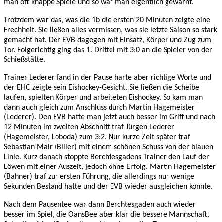
man oft knappe Spiele und so war man eigentlich gewarnt.
Trotzdem war das, was die 1b die ersten 20 Minuten zeigte eine
Frechheit. Sie ließen alles vermissen, was sie letzte Saison so stark
gemacht hat. Der EVB dagegen mit Einsatz, Körper und Zug zum
Tor. Folgerichtig ging das 1. Drittel mit 3:0 an die Spieler von der
Schießstätte.
Trainer Lederer fand in der Pause harte aber richtige Worte und
der EHC zeigte sein Eishockey-Gesicht. Sie ließen die Scheibe
laufen, spielten Körper und arbeiteten Eishockey. So kam man
dann auch gleich zum Anschluss durch Martin Hagemeister
(Lederer). Den EVB hatte man jetzt auch besser im Griff und nach
12 Minuten im zweiten Abschnitt traf Jürgen Lederer
(Hagemeister, Loboda) zum 3:2. Nur kurze Zeit später traf
Sebastian Mair (Biller) mit einem schönen Schuss von der blauen
Linie. Kurz danach stoppte Berchtesgadens Trainer den Lauf der
Löwen mit einer Auszeit, jedoch ohne Erfolg. Martin Hagemeister
(Bahner) traf zur ersten Führung, die allerdings nur wenige
Sekunden Bestand hatte und der EVB wieder ausgleichen konnte.
Nach dem Pausentee war dann Berchtesgaden auch wieder
besser im Spiel, die OansBee aber klar die bessere Mannschaft.