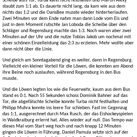
Scheibe aufs Tor, Turba kann nicht festhalten und Martin Alexy
staubt zum 1:1 ab. Es dauerte nicht lang, da kam wie aus dem
nichts das 1:2 und die OansBee musste wieder hinterherlaufen.
Zwei Minuten vor dem Ende nahm man dann Lode vom Eis und
just in dem Moment rutschte Jan Loboda die Scheibe über den
Schläger und Regensburg machte das 1:3. Noch waren aber zwei
Minuten auf der Uhr und die nutze Tobias Jakob um nochmal mit
einer schönen Einzelleistung das 2:3 zu erzielen. Mehr wollte aber
dann nicht über die Linie.
Und gleich am Sonntagabend ging es weiter, dann in Regensburg.
Vielleicht ein kleiner Vorteil für die Löwen, die konnten am Abend
ihre Beine noch auslaufen, während Regensburg in den Bus
musste.
Und die Löwen legten los wie die Feuerwehr, kaum aus dem Bus
stand es 0:1. Nach 55 Sekunden schoss Dominik Bahner auf das
Tor, die abgefälschte Scheibe konnte Turba nicht festhalten und
Philipp Muhra konnte ins leere Tor schieben. Fast im Gegenzug
das 1:1, ausgerechnet durch Max Rusch, der das Eishockeyspielen
in Waldkraiburg erlernt hat. Alles wieder auf null. Das Tempo war
dieses Mal vom Start weg hoch und nach knapp 12 Minuten
gingen die Löwen in Führung. Daniel Pamula setzte sich auf der