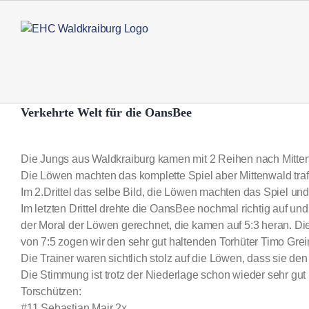
Zum
Inhalt
springen
Verkehrte Welt für die OansBee
Zeige
grösseres
Die Jungs aus Waldkraiburg kamen mit 2 Reihen nach Mitten
Bild
Die Löwen machten das komplette Spiel aber Mittenwald traf.
Im 2.Drittel das selbe Bild, die Löwen machten das Spiel un
Im letzten Drittel drehte die OansBee nochmal richtig auf und
der Moral der Löwen gerechnet, die kamen auf 5:3 heran. Di
von 7:5 zogen wir den sehr gut haltenden Torhüter Timo Grei
Die Trainer waren sichtlich stolz auf die Löwen, dass sie d
Die Stimmung ist trotz der Niederlage schon wieder sehr gut 
Torschützen:
#11 Sebastian Mair 2x