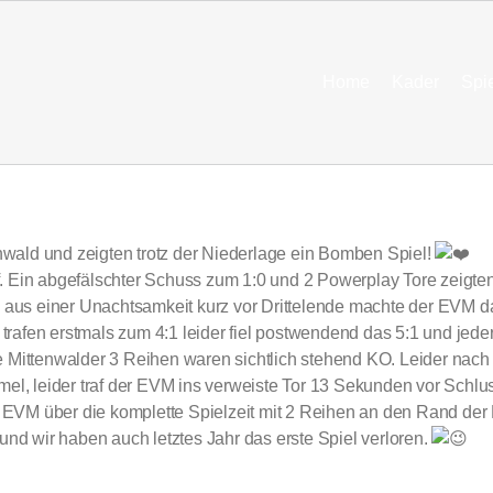
Home
Kader
Spi
wald und zeigten trotz der Niederlage ein Bomben Spiel!
 Ein abgefälschter Schuss zum 1:0 und 2 Powerplay Tore zeigten 
d aus einer Unachtsamkeit kurz vor Drittelende machte der EVM da
 trafen erstmals zum 4:1 leider fiel postwendend das 5:1 und jeder
e Mittenwalder 3 Reihen waren sichtlich stehend KO. Leider nach 
mel, leider traf der EVM ins verweiste Tor 13 Sekunden vor Schl
en EVM über die komplette Spielzeit mit 2 Reihen an den Rand der
und wir haben auch letztes Jahr das erste Spiel verloren.