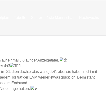
elplan
Tabelle
Scorer
1ste Mannschaft
Nachwuchs
auf einmal 3:0 auf der Anzeigetafel.
s 4:0!
 im Stadion dachte „das wars jetzt“, aber sie haben nicht mit
jedem Tor traf der EVM wieder etwas glücklich! Beim stand
uss zum Endstand.
 Niederlage hatten.