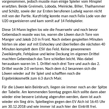
vorgenommen, jedoch musste man einige Spieler vom Hinspiel
ersetzten. Beide Greimels, Loboda, Meinicke, Biller, Thalhammer
und Schütz, sowie der zur Ersten berufenen Ludwig waren nicht
mit von der Partie. Kurzfristig konnte man noch Felix Lode von der
U20 organisieren und kam somit auf 14 Feldspieler.
Diese 14 Mann legten los wie die Feuerwehr und noch bevor
Gebensbach wusste was los, waren die Löwen durch Tore von
Manger und Jakob 2:0 in Front. Nach sieben gespielten Minuten
hörten sie aber auf mit Eishockey und überließen die nächsten 40
Minuten komplett dem ESV das Feld. Keine gewonnenen
Zweikämpfe, Fehlpässe und keine Deckung im eigenen Drittel
machten Gebensbach das Tore schießen leicht. Was dabei
herauskam waren im 1. Drittel noch drei Tore und auch das 2.
Drittel wurde 2:0 verloren. Nach dem 6:2 besannen sich die
Löwen wieder auf ihr Spiel und schafften noch die
Ergebniskosmetik zum 6:3 durch Mair.
Für die Löwen kein Beinbruch, liegen sie immer noch an der Spitze
der Tabelle. Am kommenden Sonntag gegen Aich sollte dann aber
wieder eine bessere Leistung abgerufen werden, dann ist auch
wieder ein Sieg drin. Spielbeginn gegen den EV Aich ist 16:45 Uhr
am 30.12.2018 und wie immer ist auch hier der Eintritt frei.