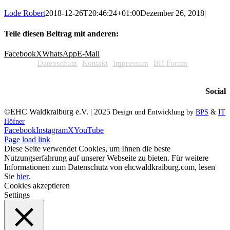
Lode Robert
2018-12-26T20:46:24+01:00
Dezember 26, 2018
|
Teile diesen Beitrag mit anderen:
Facebook
X
WhatsApp
E-Mail
Datenschutz
Kontakt
Impressum
BH Forum
Social
©EHC Waldkraiburg e.V. | 2025
Design und Entwicklung by
BPS
&
IT
Höfner
Facebook
Instagram
X
YouTube
Page load link
Diese Seite verwendet Cookies, um Ihnen die beste
Nutzungserfahrung auf unserer Webseite zu bieten. Für weitere
Informationen zum Datenschutz von ehcwaldkraiburg.com, lesen
Sie
hier
.
Cookies akzeptieren
Settings