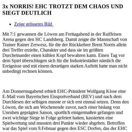
3x NORRIS! EHC TROTZT DEM CHAOS UND
SIEGT DEUTLICH
Zeige grösseres Bild
Mit 7:1 gewannen die Löwen am Freitagabend in der Raiffeisen
Arena gegen den HC Landsberg. Damit zeigte die Mannschaft von
Trainer Rainer Zerwesz, für die der Rückkehrer Brent Norris allein
drei Treffer erzielte, Charakter und dass sie im größten
Durcheinander einen kühlen Kopf bewahren kann. Einen Tag vor
dem Spiel überschlugen sich für die Industriestädter nämlich die
Ereignisse und mit einem derartigen starken Auftritt hatte man nicht
unbedingt rechnen können.
Am Donnerstagabend erhielt EHC-Präsident Wolfgang Klose eine
E-Mail vom Bayerischen Eissportverband (BEV) und nach dem
Durchlesen der selbigen musste er sich erst einmal setzen. Denn den
Löwen, die sich am Wochenende zuvor, nach einer bislang von
Unruhen geprägten Saison, sportlich einigermaßen gefangen und
zwei wichtige Siege in Folge gefeiert hatten, kassierten eine
Spielwertung und mussten drei Punkte wieder abgeben. Betroffen
war das Spiel vom 9.Februar gegen den ESC Dorfen, das der EHC