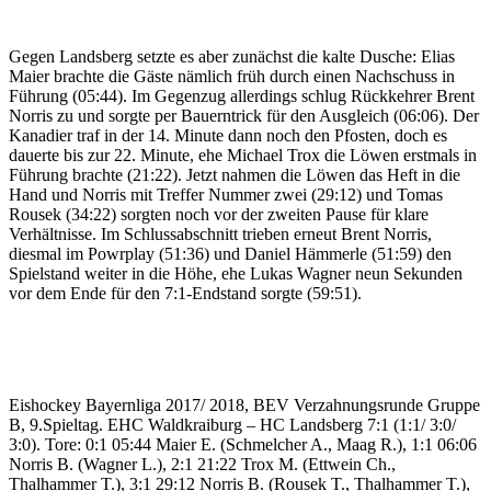
Gegen Landsberg setzte es aber zunächst die kalte Dusche: Elias
Maier brachte die Gäste nämlich früh durch einen Nachschuss in
Führung (05:44). Im Gegenzug allerdings schlug Rückkehrer Brent
Norris zu und sorgte per Bauerntrick für den Ausgleich (06:06). Der
Kanadier traf in der 14. Minute dann noch den Pfosten, doch es
dauerte bis zur 22. Minute, ehe Michael Trox die Löwen erstmals in
Führung brachte (21:22). Jetzt nahmen die Löwen das Heft in die
Hand und Norris mit Treffer Nummer zwei (29:12) und Tomas
Rousek (34:22) sorgten noch vor der zweiten Pause für klare
Verhältnisse. Im Schlussabschnitt trieben erneut Brent Norris,
diesmal im Powrplay (51:36) und Daniel Hämmerle (51:59) den
Spielstand weiter in die Höhe, ehe Lukas Wagner neun Sekunden
vor dem Ende für den 7:1-Endstand sorgte (59:51).
Eishockey Bayernliga 2017/ 2018, BEV Verzahnungsrunde Gruppe
B, 9.Spieltag. EHC Waldkraiburg – HC Landsberg 7:1 (1:1/ 3:0/
3:0). Tore: 0:1 05:44 Maier E. (Schmelcher A., Maag R.), 1:1 06:06
Norris B. (Wagner L.), 2:1 21:22 Trox M. (Ettwein Ch.,
Thalhammer T.), 3:1 29:12 Norris B. (Rousek T., Thalhammer T.),