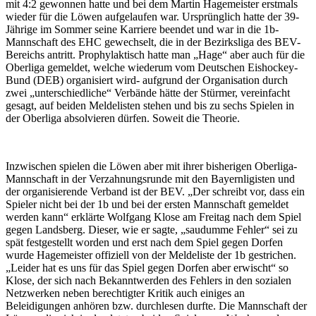
mit 4:2 gewonnen hatte und bei dem Martin Hagemeister erstmals
wieder für die Löwen aufgelaufen war. Ursprünglich hatte der 39-
Jährige im Sommer seine Karriere beendet und war in die 1b-
Mannschaft des EHC gewechselt, die in der Bezirksliga des BEV-
Bereichs antritt. Prophylaktisch hatte man „Hage“ aber auch für die
Oberliga gemeldet, welche wiederum vom Deutschen Eishockey-
Bund (DEB) organisiert wird- aufgrund der Organisation durch
zwei „unterschiedliche“ Verbände hätte der Stürmer, vereinfacht
gesagt, auf beiden Meldelisten stehen und bis zu sechs Spielen in
der Oberliga absolvieren dürfen. Soweit die Theorie.
Inzwischen spielen die Löwen aber mit ihrer bisherigen Oberliga-
Mannschaft in der Verzahnungsrunde mit den Bayernligisten und
der organisierende Verband ist der BEV. „Der schreibt vor, dass ein
Spieler nicht bei der 1b und bei der ersten Mannschaft gemeldet
werden kann“ erklärte Wolfgang Klose am Freitag nach dem Spiel
gegen Landsberg. Dieser, wie er sagte, „saudumme Fehler“ sei zu
spät festgestellt worden und erst nach dem Spiel gegen Dorfen
wurde Hagemeister offiziell von der Meldeliste der 1b gestrichen.
„Leider hat es uns für das Spiel gegen Dorfen aber erwischt“ so
Klose, der sich nach Bekanntwerden des Fehlers in den sozialen
Netzwerken neben berechtigter Kritik auch einiges an
Beleidigungen anhören bzw. durchlesen durfte. Die Mannschaft der