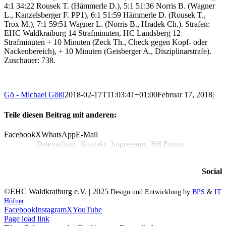
4:1 34:22 Rousek T. (Hämmerle D.), 5:1 51:36 Norris B. (Wagner
L., Kanzelsberger F. PP1), 6:1 51:59 Hämmerle D. (Rousek T.,
Trox M.), 7:1 59:51 Wagner L. (Norris B., Hradek Ch.). Strafen:
EHC Waldkraiburg 14 Strafminuten, HC Landsberg 12
Strafminuten + 10 Minuten (Zeck Th., Check gegen Kopf- oder
Nackenbereich), + 10 Minuten (Geisberger A., Disziplinarstrafe).
Zuschauer: 738.
Gö - Michael Gößl
2018-02-17T11:03:41+01:00
Februar 17, 2018
|
Teile diesen Beitrag mit anderen:
Facebook
X
WhatsApp
E-Mail
Datenschutz
Kontakt
Impressum
BH Forum
Social
©EHC Waldkraiburg e.V. | 2025
Design und Entwicklung by
BPS
&
IT
Höfner
Facebook
Instagram
X
YouTube
Page load link