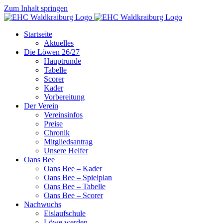
Zum Inhalt springen
Startseite
Aktuelles
Die Löwen 26/27
Hauptrunde
Tabelle
Scorer
Kader
Vorbereitung
Der Verein
Vereinsinfos
Preise
Chronik
Mitgliedsantrag
Unsere Helfer
Oans Bee
Oans Bee – Kader
Oans Bee – Spielplan
Oans Bee – Tabelle
Oans Bee – Scorer
Nachwuchs
Eislaufschule
Löwe werden