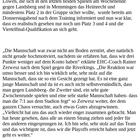
Löwen, die sich in den letzten beiden Spielen am Wochenende
gegen Landsberg und in Memmingen das Heimrecht und
mindestens Platz 2 in der Gruppe sicher wollte, wurde bereits am
Donnerstagabend nach dem Training informiert und nun war klar,
dass es realistisch gesehen nur noch um Platz 3 und 4 und die
Viertelfinal-Qualifikation an sich geht.
„Die Mannschaft war zwar nicht am Boden zerstört, aber natürlich
nicht gerade hochmotiviert, nachdem sie erfahren hat, dass wir drei
Punkte weniger auf dem Konto haben“ erklärte EHC-Coach Rainer
Zerwesz nach dem Spiel gegen die Riverkings. „Die Reaktion war
umso besser und ich bin wirklich sehr, sehr stolz auf die
Mannschaft, dass sie so ein Gesicht gezeigt hat. Es ist eine ganz
junge Mannschaft und da ist es auch nicht selbstverständlich, dass
man gegen Landsberg- die Zweiter sind, ein sehr gute
Zwischenrunde spielen und eine sehr starke Mannschaft haben- dass
man die 7:1 aus dem Stadion fegt“ so Zerwesz weiter, der dem
ganzen Chaos versuchte, auch etwas Gutes abzugewinnen.
„Vielleicht hat uns das auch wieder enger zusammen gebracht. Man
hat heute gesehen, dass alle an einem Strang ziehen und jeder für
den anderen eingesprungen ist. Ich bin sehr, sehr stolz auf das Team
und das wichtigste ist, dass wir die Playoffs erreicht haben und jetzt
geht es weiter.“