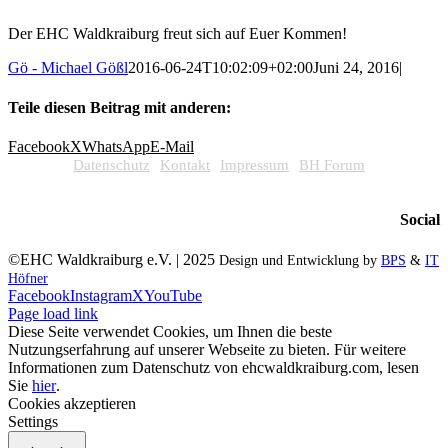
Der EHC Waldkraiburg freut sich auf Euer Kommen!
Gö - Michael Gößl
2016-06-24T10:02:09+02:00
Juni 24, 2016
|
Teile diesen Beitrag mit anderen:
Facebook
X
WhatsApp
E-Mail
Datenschutz
Kontakt
Impressum
BH Forum
Social
©EHC Waldkraiburg e.V. | 2025
Design und Entwicklung by
BPS
&
IT
Höfner
Facebook
Instagram
X
YouTube
Page load link
Diese Seite verwendet Cookies, um Ihnen die beste
Nutzungserfahrung auf unserer Webseite zu bieten. Für weitere
Informationen zum Datenschutz von ehcwaldkraiburg.com, lesen
Sie
hier
.
Cookies akzeptieren
Settings