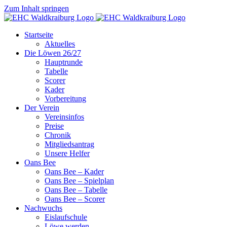
Zum Inhalt springen
Startseite
Aktuelles
Die Löwen 26/27
Hauptrunde
Tabelle
Scorer
Kader
Vorbereitung
Der Verein
Vereinsinfos
Preise
Chronik
Mitgliedsantrag
Unsere Helfer
Oans Bee
Oans Bee – Kader
Oans Bee – Spielplan
Oans Bee – Tabelle
Oans Bee – Scorer
Nachwuchs
Eislaufschule
Löwe werden