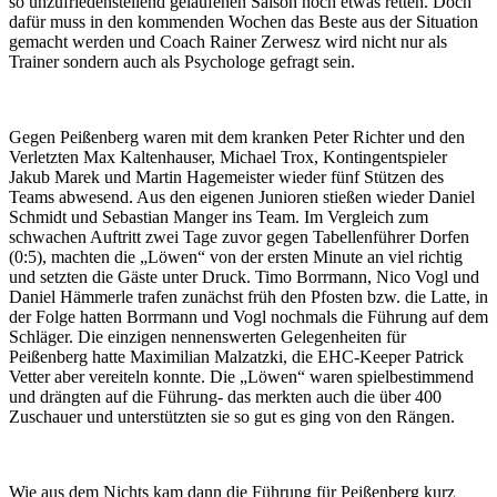
so unzufriedenstellend gelaufenen Saison noch etwas retten. Doch
dafür muss in den kommenden Wochen das Beste aus der Situation
gemacht werden und Coach Rainer Zerwesz wird nicht nur als
Trainer sondern auch als Psychologe gefragt sein.
Gegen Peißenberg waren mit dem kranken Peter Richter und den
Verletzten Max Kaltenhauser, Michael Trox, Kontingentspieler
Jakub Marek und Martin Hagemeister wieder fünf Stützen des
Teams abwesend. Aus den eigenen Junioren stießen wieder Daniel
Schmidt und Sebastian Manger ins Team. Im Vergleich zum
schwachen Auftritt zwei Tage zuvor gegen Tabellenführer Dorfen
(0:5), machten die „Löwen“ von der ersten Minute an viel richtig
und setzten die Gäste unter Druck. Timo Borrmann, Nico Vogl und
Daniel Hämmerle trafen zunächst früh den Pfosten bzw. die Latte, in
der Folge hatten Borrmann und Vogl nochmals die Führung auf dem
Schläger. Die einzigen nennenswerten Gelegenheiten für
Peißenberg hatte Maximilian Malzatzki, die EHC-Keeper Patrick
Vetter aber vereiteln konnte. Die „Löwen“ waren spielbestimmend
und drängten auf die Führung- das merkten auch die über 400
Zuschauer und unterstützten sie so gut es ging von den Rängen.
Wie aus dem Nichts kam dann die Führung für Peißenberg kurz