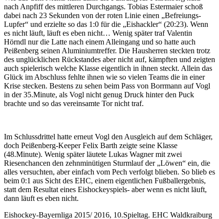
nach Anpfiff des mittleren Durchgangs. Tobias Estermaier schoß
dabei nach 23 Sekunden von der roten Linie einen „Befreiungs-
Lupfer“ und erzielte so das 1:0 für die „Eishackler“ (20:23). Wenn
es nicht läuft, läuft es eben nicht… Wenig später traf Valentin
Hörndl nur die Latte nach einem Alleingang und so hatte auch
Peißenberg seinen Aluminiumtreffer. Die Hausherren steckten trotz
des unglücklichen Rückstandes aber nicht auf, kämpften und zeigten
auch spielerisch welche Klasse eigentlich in ihnen steckt. Allein das
Glück im Abschluss fehlte ihnen wie so vielen Teams die in einer
Krise stecken. Bestens zu sehen beim Pass von Borrmann auf Vogl
in der 35.Minute, als Vogl nicht genug Druck hinter den Puck
brachte und so das vereinsamte Tor nicht traf.
Im Schlussdrittel hatte erneut Vogl den Ausgleich auf dem Schläger,
doch Peißenberg-Keeper Felix Barth zeigte seine Klasse
(48.Minute). Wenig später läutete Lukas Wagner mit zwei
Riesenchancen den zehnminütigen Sturmlauf der „Löwen“ ein, die
alles versuchten, aber einfach vom Pech verfolgt blieben. So blieb es
beim 0:1 aus Sicht des EHC, einem eigentlichen Fußballergebnis,
statt dem Resultat eines Eishockeyspiels- aber wenn es nicht läuft,
dann läuft es eben nicht.
Eishockey-Bayernliga 2015/ 2016, 10.Spieltag. EHC Waldkraiburg