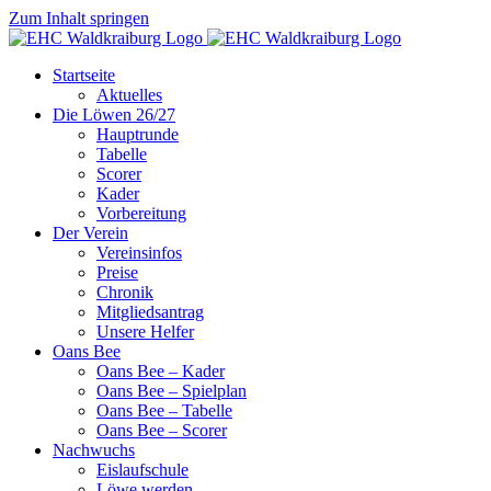
Zum Inhalt springen
Startseite
Aktuelles
Die Löwen 26/27
Hauptrunde
Tabelle
Scorer
Kader
Vorbereitung
Der Verein
Vereinsinfos
Preise
Chronik
Mitgliedsantrag
Unsere Helfer
Oans Bee
Oans Bee – Kader
Oans Bee – Spielplan
Oans Bee – Tabelle
Oans Bee – Scorer
Nachwuchs
Eislaufschule
Löwe werden