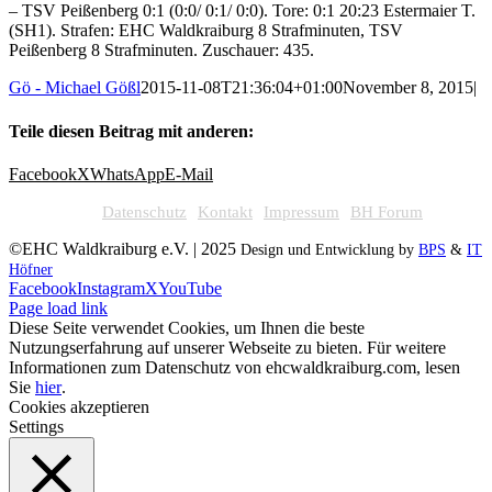
– TSV Peißenberg 0:1 (0:0/ 0:1/ 0:0). Tore: 0:1 20:23 Estermaier T.
(SH1). Strafen: EHC Waldkraiburg 8 Strafminuten, TSV
Peißenberg 8 Strafminuten. Zuschauer: 435.
Gö - Michael Gößl
2015-11-08T21:36:04+01:00
November 8, 2015
|
Teile diesen Beitrag mit anderen:
Facebook
X
WhatsApp
E-Mail
Datenschutz
Kontakt
Impressum
BH Forum
©EHC Waldkraiburg e.V. | 2025
Design und Entwicklung by
BPS
&
IT
Höfner
Facebook
Instagram
X
YouTube
Page load link
Diese Seite verwendet Cookies, um Ihnen die beste
Nutzungserfahrung auf unserer Webseite zu bieten. Für weitere
Informationen zum Datenschutz von ehcwaldkraiburg.com, lesen
Sie
hier
.
Cookies akzeptieren
Settings