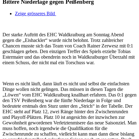
Bittere Niederlage gegen Peißenberg
Zeige grösseres Bild
Der starke Auftritt des EHC Waldkraiburg am Sonntag Abend
gegen die „Eishackler“ wurde nicht belohnt. Trotz zahlreicher
Chancen musste sich das Team von Coach Rainer Zerwesz mit 0:1
geschlagen geben. Den einzigen Treffer des Spiels erzielte Tobias
Estermaier und das obendrein noch in Waldkraiburger Überzahl mit
einem Schuss, der nicht mal ein Torschuss war.
Wenn es nicht läuft, dann läuft es nicht und selbst die einfachsten
Dinge wollen nicht gelingen. Das müssen in diesen Tagen die
„Löwen“ vom EHC Waldkraiburg knallhart erfahren. Das 0:1 gegen
den TSV Peißenberg war die fünfte Niederlage in Folge und
bedeutete erstmals den Sturz unter den „Strich“ in der Tabelle. Der
EHC steht auf Platz 12, zwei Ränge hinter den Zwischenrunden
und Playoff-Plätzen. Platz 10 ist angesichts der inzwischen zur
Gewohnheit gewordenen Verletztenmisere das neue Saisonziel. Man
muss hoffen, noch irgendwie die Qualifikation für die
Zwischenrunde zu schaffen, vielleicht kann man dann diese bislang