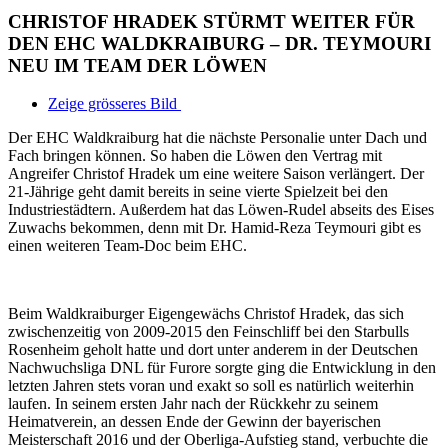
CHRISTOF HRADEK STÜRMT WEITER FÜR
DEN EHC WALDKRAIBURG – DR. TEYMOURI
NEU IM TEAM DER LÖWEN
Zeige grösseres Bild
Der EHC Waldkraiburg hat die nächste Personalie unter Dach und
Fach bringen können. So haben die Löwen den Vertrag mit
Angreifer Christof Hradek um eine weitere Saison verlängert. Der
21-Jährige geht damit bereits in seine vierte Spielzeit bei den
Industriestädtern. Außerdem hat das Löwen-Rudel abseits des Eises
Zuwachs bekommen, denn mit Dr. Hamid-Reza Teymouri gibt es
einen weiteren Team-Doc beim EHC.
Beim Waldkraiburger Eigengewächs Christof Hradek, das sich
zwischenzeitig von 2009-2015 den Feinschliff bei den Starbulls
Rosenheim geholt hatte und dort unter anderem in der Deutschen
Nachwuchsliga DNL für Furore sorgte ging die Entwicklung in den
letzten Jahren stets voran und exakt so soll es natürlich weiterhin
laufen. In seinem ersten Jahr nach der Rückkehr zu seinem
Heimatverein, an dessen Ende der Gewinn der bayerischen
Meisterschaft 2016 und der Oberliga-Aufstieg stand, verbuchte die