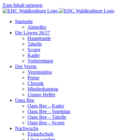
Zum Inhalt springen
Startseite
Aktuelles
Die Löwen 26/27
Hauptrunde
Tabelle
Scorer
Kader
Vorbereitung
Der Verein
Vereinsinfos
Preise
Chronik
Mitgliedsantrag
Unsere Helfer
Oans Bee
Oans Bee – Kader
Oans Bee – Spielplan
Oans Bee – Tabelle
Oans Bee – Scorer
Nachwuchs
Eislaufschule
Löwe werden