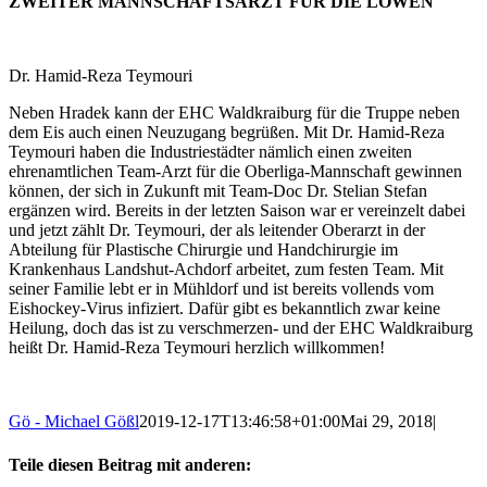
ZWEITER MANNSCHAFTSARZT FÜR DIE LÖWEN
Dr. Hamid-Reza Teymouri
Neben Hradek kann der EHC Waldkraiburg für die Truppe neben
dem Eis auch einen Neuzugang begrüßen. Mit Dr. Hamid-Reza
Teymouri haben die Industriestädter nämlich einen zweiten
ehrenamtlichen Team-Arzt für die Oberliga-Mannschaft gewinnen
können, der sich in Zukunft mit Team-Doc Dr. Stelian Stefan
ergänzen wird. Bereits in der letzten Saison war er vereinzelt dabei
und jetzt zählt Dr. Teymouri, der als leitender Oberarzt in der
Abteilung für Plastische Chirurgie und Handchirurgie im
Krankenhaus Landshut-Achdorf arbeitet, zum festen Team. Mit
seiner Familie lebt er in Mühldorf und ist bereits vollends vom
Eishockey-Virus infiziert. Dafür gibt es bekanntlich zwar keine
Heilung, doch das ist zu verschmerzen- und der EHC Waldkraiburg
heißt Dr. Hamid-Reza Teymouri herzlich willkommen!
Gö - Michael Gößl
2019-12-17T13:46:58+01:00
Mai 29, 2018
|
Teile diesen Beitrag mit anderen: