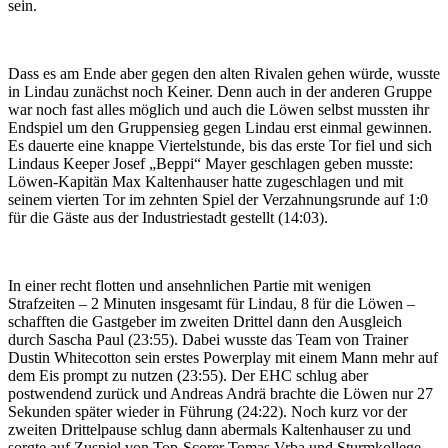
sein.
Dass es am Ende aber gegen den alten Rivalen gehen würde, wusste
in Lindau zunächst noch Keiner. Denn auch in der anderen Gruppe
war noch fast alles möglich und auch die Löwen selbst mussten ihr
Endspiel um den Gruppensieg gegen Lindau erst einmal gewinnen.
Es dauerte eine knappe Viertelstunde, bis das erste Tor fiel und sich
Lindaus Keeper Josef „Beppi“ Mayer geschlagen geben musste:
Löwen-Kapitän Max Kaltenhauser hatte zugeschlagen und mit
seinem vierten Tor im zehnten Spiel der Verzahnungsrunde auf 1:0
für die Gäste aus der Industriestadt gestellt (14:03).
In einer recht flotten und ansehnlichen Partie mit wenigen
Strafzeiten – 2 Minuten insgesamt für Lindau, 8 für die Löwen –
schafften die Gastgeber im zweiten Drittel dann den Ausgleich
durch Sascha Paul (23:55). Dabei wusste das Team von Trainer
Dustin Whitecotton sein erstes Powerplay mit einem Mann mehr auf
dem Eis prompt zu nutzen (23:55). Der EHC schlug aber
postwendend zurück und Andreas Andrä brachte die Löwen nur 27
Sekunden später wieder in Führung (24:22). Noch kurz vor der
zweiten Drittelpause schlug dann abermals Kaltenhauser zu und
sorgte auf Zuspiel von Top-Scorer Tomas Vrba und Sturmkollege