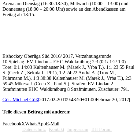
Arena am Dienstag (16:30-18:30), Mittwoch (10:00 – 13:00) und
Donnerstag (18:00 – 20:00 Uhr) sowie an den Abendkassen am
Freitag ab 18:15.
Eishockey Oberliga Süd 2016/ 2017, Verzahnungsrunde
10.Spieltag. EV Lindau – EHC Waldkraiburg 2:3 (0:1/ 1:2/ 1:0).
Tore: 0:1 14:03 Kaltenhauser M. (Marek J., Vrba T.), 1:1 23:55 Paul
S. (Cech Z., Sekula L. PP1), 1:2 24:22 Andrä A. (Trox M.,
Führmann M.), 1:3 38:38 Kaltenhauser M. (Marek J., Vrba T.), 2:3
59:45 Mikesz J. (Cech Z., Paul S.). Strafen: EV Lindau 2
Strafminuten EHC Waldkraiburg 8 Strafminuten. Zuschauer: 791.
Gö - Michael Gößl
2017-02-20T09:48:50+01:00
Februar 20, 2017
|
Teile diesen Beitrag mit anderen:
Facebook
X
WhatsApp
E-Mail
Datenschutz
Kontakt
Impressum
BH Forum