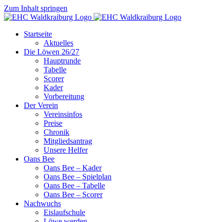
Zum Inhalt springen
Startseite
Aktuelles
Die Löwen 26/27
Hauptrunde
Tabelle
Scorer
Kader
Vorbereitung
Der Verein
Vereinsinfos
Preise
Chronik
Mitgliedsantrag
Unsere Helfer
Oans Bee
Oans Bee – Kader
Oans Bee – Spielplan
Oans Bee – Tabelle
Oans Bee – Scorer
Nachwuchs
Eislaufschule
Löwe werden