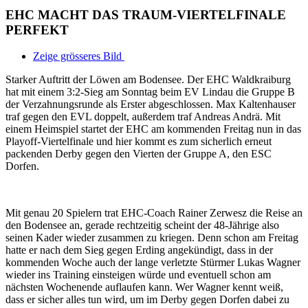
EHC MACHT DAS TRAUM-VIERTELFINALE
PERFEKT
Zeige grösseres Bild
Starker Auftritt der Löwen am Bodensee. Der EHC Waldkraiburg
hat mit einem 3:2-Sieg am Sonntag beim EV Lindau die Gruppe B
der Verzahnungsrunde als Erster abgeschlossen. Max Kaltenhauser
traf gegen den EVL doppelt, außerdem traf Andreas Andrä. Mit
einem Heimspiel startet der EHC am kommenden Freitag nun in das
Playoff-Viertelfinale und hier kommt es zum sicherlich erneut
packenden Derby gegen den Vierten der Gruppe A, den ESC
Dorfen.
Mit genau 20 Spielern trat EHC-Coach Rainer Zerwesz die Reise an
den Bodensee an, gerade rechtzeitig scheint der 48-Jährige also
seinen Kader wieder zusammen zu kriegen. Denn schon am Freitag
hatte er nach dem Sieg gegen Erding angekündigt, dass in der
kommenden Woche auch der lange verletzte Stürmer Lukas Wagner
wieder ins Training einsteigen würde und eventuell schon am
nächsten Wochenende auflaufen kann. Wer Wagner kennt weiß,
dass er sicher alles tun wird, um im Derby gegen Dorfen dabei zu