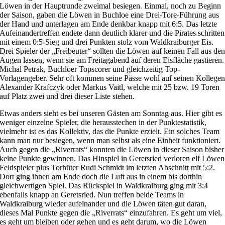
Löwen in der Hauptrunde zweimal besiegen. Einmal, noch zu Beginn
der Saison, gaben die Löwen in Buchloe eine Drei-Tore-Führung aus
der Hand und unterlagen am Ende denkbar knapp mit 6:5. Das letzte
Aufeinandertreffen endete dann deutlich klarer und die Pirates schritten
mit einem 0:5-Sieg und drei Punkten stolz vom Waldkraiburger Eis.
Drei Spieler der „Freibeuter“ sollten die Löwen auf keinen Fall aus de
Augen lassen, wenn sie am Freitagabend auf deren Eisfläche gastieren.
Michal Petrak, Buchloer Topscorer und gleichzeitig Top-
Vorlagengeber. Sehr oft kommen seine Pässe wohl auf seinen Kollege
Alexander Krafczyk oder Markus Vaitl, welche mit 25 bzw. 19 Toren
auf Platz zwei und drei dieser Liste stehen.
Etwas anders sieht es bei unseren Gästen am Sonntag aus. Hier gibt es
weniger einzelne Spieler, die herausstechen in der Punktestatistik,
vielmehr ist es das Kollektiv, das die Punkte erzielt. Ein solches Team
kann man nur besiegen, wenn man selbst als eine Einheit funktioniert.
Auch gegen die „Riverrats“ konnten die Löwen in dieser Saison bisher
keine Punkte gewinnen. Das Hinspiel in Geretsried verloren elf Löwen
Feldspieler plus Torhüter Rudi Schmidt im letzten Abschnitt mit 5:2.
Dort ging ihnen am Ende doch die Luft aus in einem bis dorthin
gleichwertigen Spiel. Das Rückspiel in Waldkraiburg ging mit 3:4
ebenfalls knapp an Geretsried. Nun treffen beide Teams in
Waldkraiburg wieder aufeinander und die Löwen täten gut daran,
dieses Mal Punkte gegen die „Riverrats“ einzufahren. Es geht um viel,
es geht um bleiben oder gehen und es geht darum, wo die Löwen