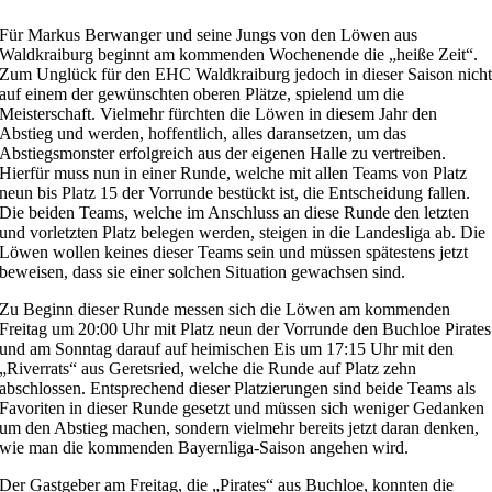
Für Markus Berwanger und seine Jungs von den Löwen aus
Waldkraiburg beginnt am kommenden Wochenende die „heiße Zeit“.
Zum Unglück für den EHC Waldkraiburg jedoch in dieser Saison nich
auf einem der gewünschten oberen Plätze, spielend um die
Meisterschaft. Vielmehr fürchten die Löwen in diesem Jahr den
Abstieg und werden, hoffentlich, alles daransetzen, um das
Abstiegsmonster erfolgreich aus der eigenen Halle zu vertreiben.
Hierfür muss nun in einer Runde, welche mit allen Teams von Platz
neun bis Platz 15 der Vorrunde bestückt ist, die Entscheidung fallen.
Die beiden Teams, welche im Anschluss an diese Runde den letzten
und vorletzten Platz belegen werden, steigen in die Landesliga ab. Die
Löwen wollen keines dieser Teams sein und müssen spätestens jetzt
beweisen, dass sie einer solchen Situation gewachsen sind.
Zu Beginn dieser Runde messen sich die Löwen am kommenden
Freitag um 20:00 Uhr mit Platz neun der Vorrunde den Buchloe Pirates
und am Sonntag darauf auf heimischen Eis um 17:15 Uhr mit den
„Riverrats“ aus Geretsried, welche die Runde auf Platz zehn
abschlossen. Entsprechend dieser Platzierungen sind beide Teams als
Favoriten in dieser Runde gesetzt und müssen sich weniger Gedanken
um den Abstieg machen, sondern vielmehr bereits jetzt daran denken,
wie man die kommenden Bayernliga-Saison angehen wird.
Der Gastgeber am Freitag, die „Pirates“ aus Buchloe, konnten die