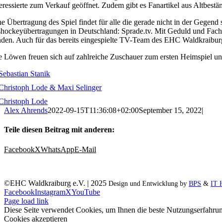
teressierte zum Verkauf geöffnet. Zudem gibt es Fanartikel aus Altbest
ne Übertragung des Spiel findet für alle die gerade nicht in der Gegend 
shockeyübertragungen in Deutschland: Sprade.tv. Mit Geduld und Fachw
nden. Auch für das bereits eingespielte TV-Team des EHC Waldkraiburg is
e Löwen freuen sich auf zahlreiche Zuschauer zum ersten Heimspiel und
Alex Ahrends
2022-09-15T11:36:08+02:00
September 15, 2022
|
Teile diesen Beitrag mit anderen:
Facebook
X
WhatsApp
E-Mail
©EHC Waldkraiburg e.V. | 2025
Design und Entwicklung by
BPS
&
IT 
Facebook
Instagram
X
YouTube
Page load link
Diese Seite verwendet Cookies, um Ihnen die beste Nutzungserfahrun
Cookies akzeptieren