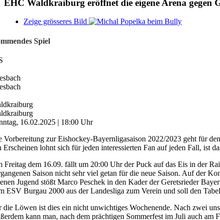
EHC Waldkraiburg eröffnet die eigene Arena gegen G
Zeige grösseres Bild
mmendes Spiel
S
esbach
esbach
ldkraiburg
ldkraiburg
nntag, 16.02.2025 | 18:00 Uhr
e Vorbereitung zur Eishockey-Bayernligasaison 2022/2023 geht für d
 Erscheinen lohnt sich für jeden interessierten Fan auf jeden Fall, ist 
 Freitag dem 16.09. fällt um 20:00 Uhr der Puck auf das Eis in der Rai
rgangenen Saison nicht sehr viel getan für die neue Saison. Auf der Kon
genen Jugend stößt Marco Peschek in den Kader der Geretsrieder Bayernl
m ESV Burgau 2000 aus der Landesliga zum Verein und soll den Tabel
r die Löwen ist dies ein nicht unwichtiges Wochenende. Nach zwei un
ßerdem kann man, nach dem prächtigen Sommerfest im Juli auch am Frei