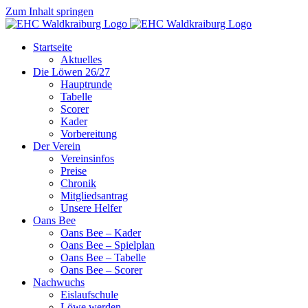
Zum Inhalt springen
Startseite
Aktuelles
Die Löwen 26/27
Hauptrunde
Tabelle
Scorer
Kader
Vorbereitung
Der Verein
Vereinsinfos
Preise
Chronik
Mitgliedsantrag
Unsere Helfer
Oans Bee
Oans Bee – Kader
Oans Bee – Spielplan
Oans Bee – Tabelle
Oans Bee – Scorer
Nachwuchs
Eislaufschule
Löwe werden