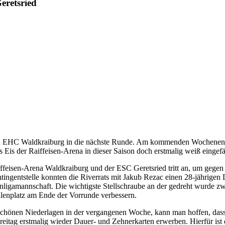
eretsried
en EHC Waldkraiburg in die nächste Runde. Am kommenden Wochenende 
das Eis der Raiffeisen-Arena in dieser Saison doch erstmalig weiß eingefä
ffeisen-Arena Waldkraiburg und der ESC Geretsried tritt an, um gegen 
tingentstelle konnten die Riverrats mit Jakub Rezac einen 28-jährigen 
igamannschaft. Die wichtigste Stellschraube an der gedreht wurde zwisc
lenplatz am Ende der Vorrunde verbessern.
schönen Niederlagen in der vergangenen Woche, kann man hoffen, das
tag erstmalig wieder Dauer- und Zehnerkarten erwerben. Hierfür ist 