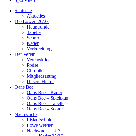
Sponsoren
Startseite
Aktuelles
Die Löwen 26/27
Hauptrunde
Tabelle
Scorer
Kader
Vorbereitung
Der Verein
Vereinsinfos
Preise
Chronik
Mitgliedsantrag
Unsere Helfer
Oans Bee
Oans Bee – Kader
Oans Bee – Spielplan
Oans Bee – Tabelle
Oans Bee – Scorer
Nachwuchs
Eislaufschule
Löwe werden
Nachwuchs – U7