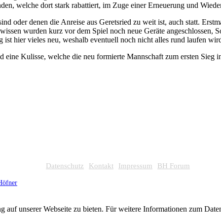
änden, welche dort stark rabattiert, im Zuge einer Erneuerung und Wie
sind oder denen die Anreise aus Geretsried zu weit ist, auch statt. Ers
issen wurden kurz vor dem Spiel noch neue Geräte angeschlossen, Soft
t hier vieles neu, weshalb eventuell noch nicht alles rund laufen wird 
 eine Kulisse, welche die neu formierte Mannschaft zum ersten Sieg in
Datenschutz
Kontakt
Impressum
BH Forum
Höfner
g auf unserer Webseite zu bieten. Für weitere Informationen zum Dat