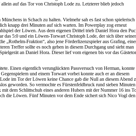
allein auf das Tor von Christoph Lode zu. Letzterer blieb jedoch
Münchens in Schach zu halten. Vielmehr sah es fast schon spielerisch
glich knapp drei Minuten auf sich warten. Im Powerplay zog erneut
zahlspiel der Löwen. Aus dem eigenen Drittel trieb Daniel Hora den Pu
war das 5:0 und ein Löwen-Torwart Christoph Lode, der sich über seine
 die „Rothelm-Fraktion“, also jene Förderlizenzspieler aus Grafing, ein
teren Treffer sollte es noch geben in diesem Durchgang und sieht man
Spielgerät an Daniel Hora. Dieser lief vom eigenen bis vor das Gästetor
ütete. Einen eigentlich verunglückten Passversuch von Herman, konnte
i Gegenspielern und einem Torwart vorbei konnte auch er an diesem
er Lode im Tor der Löwen keine Chance gab die Null an diesem Abend 
ionslos geworden. So vermochte es Fürstenfeldbruck rund sieben Minuten
ck mit dem Schlittschuh eines anderen Hubers mit der Nummer 16 ins T
och die Löwen. Fünf Minuten vor dem Ende sichert sich Nico Vogl den