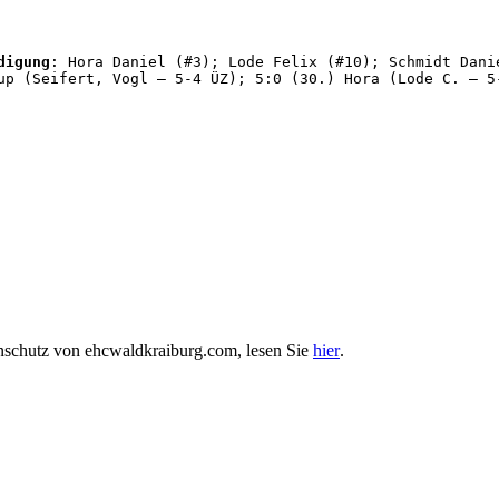
digung
: Hora Daniel (#3); Lode Felix (#10); Schmidt Dani
up (Seifert, Vogl – 5-4 ÜZ); 5:0 (30.) Hora (Lode C. – 5
enschutz von ehcwaldkraiburg.com, lesen Sie
hier
.