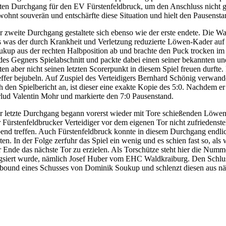
sten Durchgang für den EV Fürstenfeldbruck, um den Anschluss nicht gän
wohnt souverän und entschärfte diese Situation und hielt den Pausenstan
r zweite Durchgang gestaltete sich ebenso wie der erste endete. Die W
s was der durch Krankheit und Verletzung reduzierte Löwen-Kader auf d
ukup aus der rechten Halbposition ab und brachte den Puck trocken im 
 des Gegners Spielabschnitt und packte dabei einen seiner bekannten u
sten aber nicht seinen letzten Scorerpunkt in diesem Spiel freuen durfte
effer bejubeln. Auf Zuspiel des Verteidigers Bernhard Schönig verwan
ch den Spielbericht an, ist dieser eine exakte Kopie des 5:0. Nachdem er
rlud Valentin Mohr und markierte den 7:0 Pausenstand.
r letzte Durchgang begann vorerst wieder mit Tore schießenden Löwen.
r Fürstenfeldbrucker Verteidiger vor dem eigenen Tor nicht zufrieden
end treffen. Auch Fürstenfeldbruck konnte in diesem Durchgang endli
lten. In der Folge zerfuhr das Spiel ein wenig und es schien fast so, 
r Ende das nächste Tor zu erzielen. Als Torschütze steht hier die Num
gsiert wurde, nämlich Josef Huber vom EHC Waldkraiburg. Den Schluss
bound eines Schusses von Dominik Soukup und schlenzt diesen aus nä