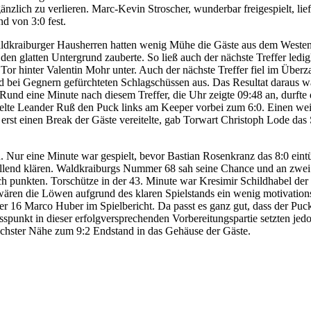
zlich zu verlieren. Marc-Kevin Stroscher, wunderbar freigespielt, lief 
d von 3:0 fest.
aldkraiburger Hausherren hatten wenig Mühe die Gäste aus dem Westen 
en glatten Untergrund zauberte. So ließ auch der nächste Treffer ledi
Tor hinter Valentin Mohr unter. Auch der nächste Treffer fiel im Über
nd bei Gegnern gefürchteten Schlagschüssen aus. Das Resultat daraus 
. Rund eine Minute nach diesem Treffer, die Uhr zeigte 09:48 an, durfte
delte Leander Ruß den Puck links am Keeper vorbei zum 6:0. Einen wei
 erst einen Break der Gäste vereitelte, gab Torwart Christoph Lode das 
 Nur eine Minute war gespielt, bevor Bastian Rosenkranz das 8:0 eint
stellend klären. Waldkraiburgs Nummer 68 sah seine Chance und an zwe
ch punkten. Torschütze in der 43. Minute war Kresimir Schildhabel d
als wären die Löwen aufgrund des klaren Spielstands ein wenig motivat
mer 16 Marco Huber im Spielbericht. Da passt es ganz gut, dass der Pu
punkt in dieser erfolgversprechenden Vorbereitungspartie setzten jed
chster Nähe zum 9:2 Endstand in das Gehäuse der Gäste.