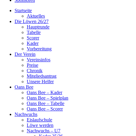
Sponsoren
Startseite
Aktuelles
Die Löwen 26/27
Hauptrunde
Tabelle
Scorer
Kader
Vorbereitung
Der Verein
Vereinsinfos
Preise
Chronik
Mitgliedsantrag
Unsere Helfer
Oans Bee
Oans Bee – Kader
Oans Bee – Spielplan
Oans Bee – Tabelle
Oans Bee – Scorer
Nachwuchs
Eislaufschule
Löwe werden
Nachwuchs – U7