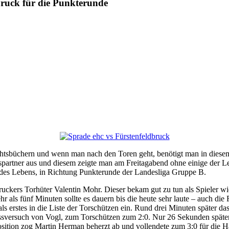
ruck für die Punkterunde
ichtsbüchern und wenn man nach den Toren geht, benötigt man in dies
spartner aus und diesem zeigte man am Freitagabend ohne einige der Le
 des Lebens, in Richtung Punkterunde der Landesliga Gruppe B.
ldbruckers Torhüter Valentin Mohr. Dieser bekam gut zu tun als Spiele
als fünf Minuten sollte es dauern bis die heute sehr laute – auch die
, als erstes in die Liste der Torschützen ein. Rund drei Minuten späte
ssversuch von Vogl, zum Torschützen zum 2:0. Nur 26 Sekunden später,
ition zog Martin Herman beherzt ab und vollendete zum 3:0 für die Hau