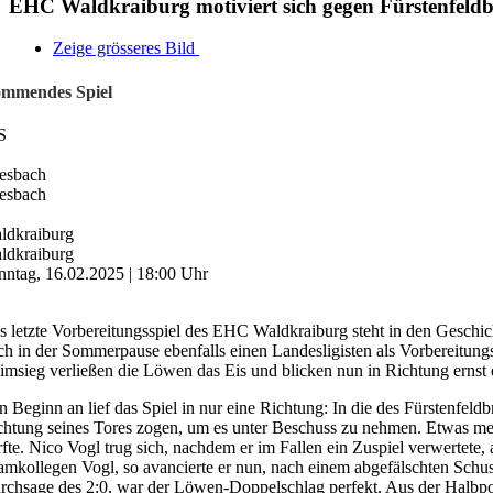
EHC Waldkraiburg motiviert sich gegen Fürstenfeldb
Zeige grösseres Bild
mmendes Spiel
S
esbach
esbach
ldkraiburg
ldkraiburg
nntag, 16.02.2025 | 18:00 Uhr
s letzte Vorbereitungsspiel des EHC Waldkraiburg steht in den Gesch
ch in der Sommerpause ebenfalls einen Landesligisten als Vorbereitung
imsieg verließen die Löwen das Eis und blicken nun in Richtung ernst
n Beginn an lief das Spiel in nur eine Richtung: In die des Fürstenfe
chtung seines Tores zogen, um es unter Beschuss zu nehmen. Etwas mehr 
rfte. Nico Vogl trug sich, nachdem er im Fallen ein Zuspiel verwertete
amkollegen Vogl, so avancierte er nun, nach einem abgefälschten Schu
rchsage des 2:0, war der Löwen-Doppelschlag perfekt. Aus der Halbpos