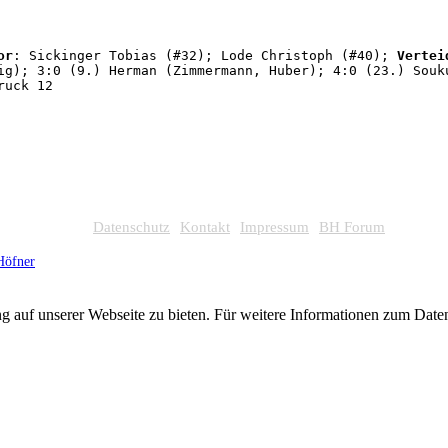
or
: Sickinger Tobias (#32); Lode Christoph (#40); 
Vertei
ig); 3:0 (9.) Herman (Zimmermann, Huber); 4:0 (23.) Souk
ruck 12
Datenschutz
Kontakt
Impressum
BH Forum
Höfner
g auf unserer Webseite zu bieten. Für weitere Informationen zum Dat