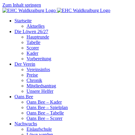
Zum Inhalt springen
Startseite
Aktuelles
Die Löwen 26/27
Hauptrunde
Tabelle
Scorer
Kader
Vorbereitung
Der Verein
Vereinsinfos
Preise
Chronik
Mitgliedsantrag
Unsere Helfer
Oans Bee
Oans Bee – Kader
Oans Bee – Spielplan
Oans Bee – Tabelle
Oans Bee – Scorer
Nachwuchs
Eislaufschule
Löwe werden