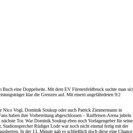
em Buch eine Doppelseite. Mit dem EV Fürstenfeldbruck suchte man sic
istungsträger klar die Grenzen auf. Mit einem ungefährdeten 9:2
r wie Nico Vogl, Dominik Soukup oder auch Patrick Zimmermann in
 Fans haben ihre Vorbereitung abgeschlossen – Raiffeisen-Arena jubeln
r das nächste Tor. War Dominik Soukup eben noch Vorlagengeber für sein
 Stadionsprecher Rüdiger Lode war noch nicht einmal fertig mit der
sherren. In der 13. Minute gab es schließlich doch diese eine Chance