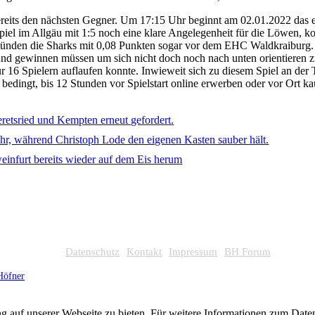
reits den nächsten Gegner. Um 17:15 Uhr beginnt am 02.01.2022 das er
l im Allgäu mit 1:5 noch eine klare Angelegenheit für die Löwen, kom
h, stünden die Sharks mit 0,08 Punkten sogar vor dem EHC Waldkraibu
d gewinnen müssen um sich nicht doch noch nach unten orientieren zu 
 16 Spielern auflaufen konnte. Inwieweit sich zu diesem Spiel an der 
 bedingt, bis 12 Stunden vor Spielstart online erwerben oder vor Ort k
Datenschutz
Kontakt
Impressum
BH Forum
Höfner
g auf unserer Webseite zu bieten. Für weitere Informationen zum Dat