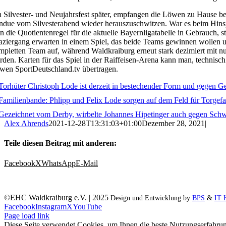
n Silvester- und Neujahrsfest später, empfangen die Löwen zu Hause be
ndue vom Silvesterabend wieder herauszuschwitzen. War es beim Hinspie
n die Quotientenregel für die aktuelle Bayernligatabelle in Gebrauc
aziergang erwarten in einem Spiel, das beide Teams gewinnen wollen un
mpletten Team auf, während Waldkraiburg erneut stark dezimiert mit nur
rden. Karten für das Spiel in der Raiffeisen-Arena kann man, technisch
wen SportDeutschland.tv übertragen.
Alex Ahrends
2021-12-28T13:31:03+01:00
Dezember 28, 2021
|
Teile diesen Beitrag mit anderen:
Facebook
X
WhatsApp
E-Mail
©EHC Waldkraiburg e.V. | 2025
Design und Entwicklung by
BPS
&
IT 
Facebook
Instagram
X
YouTube
Page load link
Diese Seite verwendet Cookies, um Ihnen die beste Nutzungserfahrun