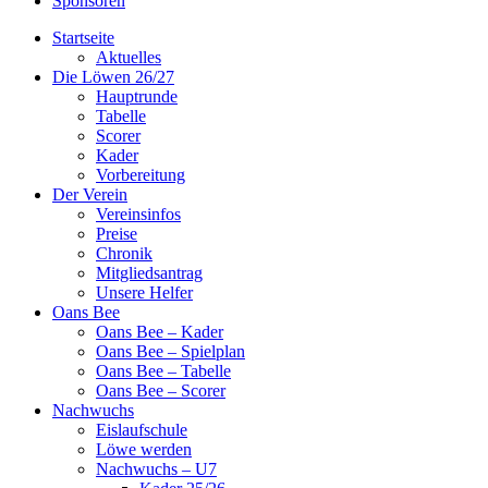
Sponsoren
Startseite
Aktuelles
Die Löwen 26/27
Hauptrunde
Tabelle
Scorer
Kader
Vorbereitung
Der Verein
Vereinsinfos
Preise
Chronik
Mitgliedsantrag
Unsere Helfer
Oans Bee
Oans Bee – Kader
Oans Bee – Spielplan
Oans Bee – Tabelle
Oans Bee – Scorer
Nachwuchs
Eislaufschule
Löwe werden
Nachwuchs – U7