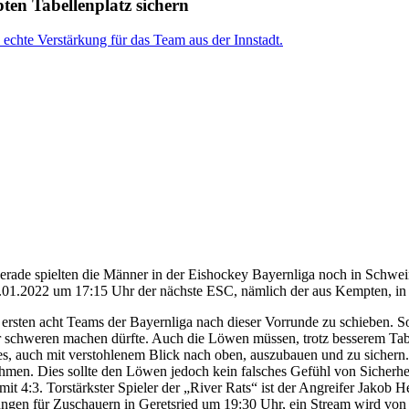
en Tabellenplatz sichern
rade spielten die Männer in der Eishockey Bayernliga noch in Schwei
.01.2022 um 17:15 Uhr der nächste ESC, nämlich der aus Kempten, in 
e ersten acht Teams der Bayernliga nach dieser Vorrunde zu schieben. 
r schweren machen dürfte. Auch die Löwen müssen, trotz besserem Tab
 es, auch mit verstohlenem Blick nach oben, auszubauen und zu sichern.
nehmen. Dies sollte den Löwen jedoch kein falsches Gefühl von Sicherhe
mit 4:3. Torstärkster Spieler der „River Rats“ ist der Angreifer Jakob
elungen für Zuschauern in Geretsried um 19:30 Uhr, ein Stream wird von