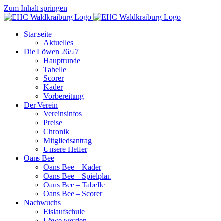
Zum Inhalt springen
Startseite
Aktuelles
Die Löwen 26/27
Hauptrunde
Tabelle
Scorer
Kader
Vorbereitung
Der Verein
Vereinsinfos
Preise
Chronik
Mitgliedsantrag
Unsere Helfer
Oans Bee
Oans Bee – Kader
Oans Bee – Spielplan
Oans Bee – Tabelle
Oans Bee – Scorer
Nachwuchs
Eislaufschule
Löwe werden