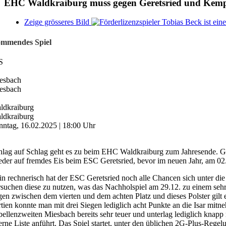
EHC Waldkraiburg muss gegen Geretsried und Kempt
Zeige grösseres Bild
mmendes Spiel
S
esbach
esbach
ldkraiburg
ldkraiburg
nntag, 16.02.2025 | 18:00 Uhr
hlag auf Schlag geht es zu beim EHC Waldkraiburg zum Jahresende. Ge
eder auf fremdes Eis beim ESC Geretsried, bevor im neuen Jahr, am 02
in rechnerisch hat der ESC Geretsried noch alle Chancen sich unter di
rsuchen diese zu nutzen, was das Nachholspiel am 29.12. zu einem seh
egen zwischen dem vierten und dem achten Platz und dieses Polster gilt
rtien konnte man mit drei Siegen lediglich acht Punkte an die Isar mit
bellenzweiten Miesbach bereits sehr teuer und unterlag lediglich knapp 
terne Liste anführt. Das Spiel startet, unter den üblichen 2G-Plus-Reg