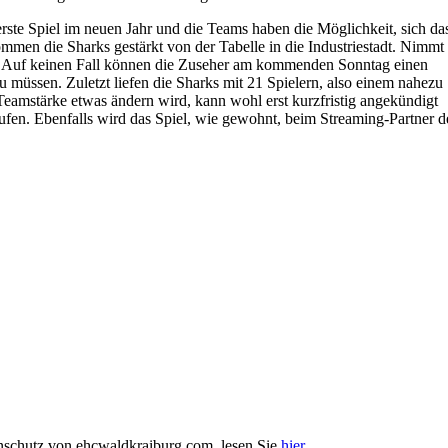
ste Spiel im neuen Jahr und die Teams haben die Möglichkeit, sich da
men die Sharks gestärkt von der Tabelle in die Industriestadt. Nimmt
rg. Auf keinen Fall können die Zuseher am kommenden Sonntag einen
müssen. Zuletzt liefen die Sharks mit 21 Spielern, also einem nahezu
Teamstärke etwas ändern wird, kann wohl erst kurzfristig angekündigt
aufen. Ebenfalls wird das Spiel, wie gewohnt, beim Streaming-Partner d
enschutz von ehcwaldkraiburg.com, lesen Sie
hier
.