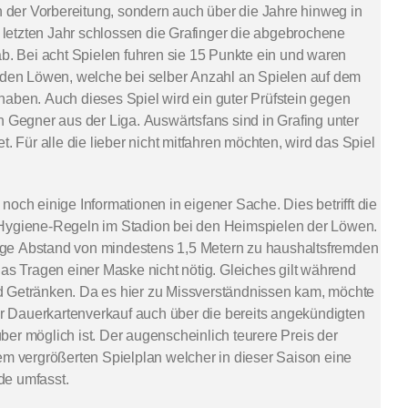
in der Vorbereitung, sondern auch über die Jahre hinweg in
m letzten Jahr schlossen die Grafinger die abgebrochene
ab. Bei acht Spielen fuhren sie 15 Punkte ein und waren
r den Löwen, welche bei selber Anzahl an Spielen auf dem
aben. Auch dieses Spiel wird ein guter Prüfstein gegen
n Gegner aus der Liga. Auswärtsfans sind in Grafing unter
t. Für alle die lieber nicht mitfahren möchten, wird das Spiel
och einige Informationen in eigener Sache. Dies betrifft die
Hygiene-Regeln im Stadion bei den Heimspielen der Löwen.
ötige Abstand von mindestens 1,5 Metern zu haushaltsfremden
das Tragen einer Maske nicht nötig. Gleiches gilt während
 Getränken. Da es hier zu Missverständnissen kam, möchte
der Dauerkartenverkauf auch über die bereits angekündigten
er möglich ist. Der augenscheinlich teurere Preis der
em vergrößerten Spielplan welcher in dieser Saison eine
de umfasst.