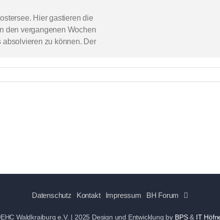
tersee. Hier gastieren die
h in den vergangenen Wochen
s absolvieren zu können. Der
Datenschutz
Kontakt
Impressum
BH Forum
EHC Waldkraiburg e.V. | 2025
Design und Entwicklung by
BPS
&
IT Höfn