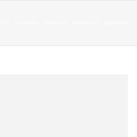
6/27
Der Verein
Oans Bee
Nachwuchs
Sponsoren