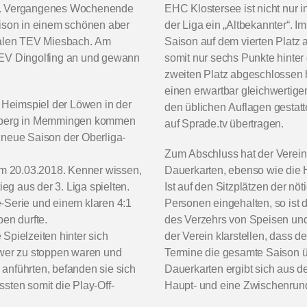
ge. Vergangenes Wochenende
EHC Klostersee ist nicht nur 
aison in einem schönen aber
der Liga ein „Altbekannter“. I
ivalen TEV Miesbach. Am
Saison auf dem vierten Platz 
 EV Dingolfing an und gewann
somit nur sechs Punkte hinte
zweiten Platz abgeschlossen h
einen erwartbar gleichwertige
Heimspiel der Löwen in der
den üblichen Auflagen gestatte
rberg in Memmingen kommen
auf Sprade.tv übertragen.
ie neue Saison der Oberliga-
Zum Abschluss hat der Verein n
vom 20.03.2018. Kenner wissen,
Dauerkarten, ebenso wie die 
g aus der 3. Liga spielten.
Ist auf den Sitzplätzen der n
-Serie und einem klaren 4:1
Personen eingehalten, so ist 
en durfte.
des Verzehrs von Speisen und
Spielzeiten hinter sich
der Verein klarstellen, dass 
hwer zu stoppen waren und
Termine die gesamte Saison üb
anführten, befanden sie sich
Dauerkarten ergibt sich aus d
sten somit die Play-Off-
Haupt- und eine Zwischenrun