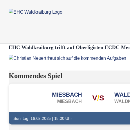
Zum
Inhalt
springen
EHC Waldkraiburg trifft auf Oberligisten ECDC M
Zeige
grösseres
Bild
Kommendes Spiel
MIESBACH
V
/
S
MIESBACH
WALD
Sonntag, 16.02.2025 | 18:00 Uhr