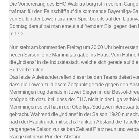
Die Vorbereitung des EHC Waldkraiburg ist in vollem Gan
traf man für den Feinschliff auf die kommende Bayernliga-S
von Seiten der Löwen torarmen Spiel bereits auf den Ligar
Sonntag darauf trat man erneut auf fremdem Eis, gegen den
mit 7:3.
Nun steht am kommenden Freitag um 20:00 Uhr beim ersten 
neuen Saison, eine Mammutaufgabe ins Haus. Vom Hühne
die „Indians“ in die Industriestadt, welche sich gerade auf d
Süd vorbereiten.
Das letzte Aufeinandertreffen dieser beiden Teams datiert 
dass die Löwen zu diesem Zeitpunkt gerade gegen den Abstie
Memmingen trug damals mit zwei Siegen in der Best-of-three
maßgeblich dazu bei, dass der EHC nicht in der Liga verbleib
Memmingen selbst hat in der Oberliga-Süd zwei interessante 
gebracht. Während die „Indians“ in der Saison 19/20 nur sc
nach der Hauptrunde mit sechs Punkten Abstand die Tabelle 
vergangene Saison zur selben Zeit auf Platz neun und verpas
Ränge mit neun Punkten Abstand.