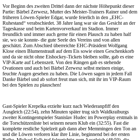
Vor Beginn des zweiten Drittel dann der nächste Höhepunkt dieser
Partie: Bärbel Zerwesz, Mutter des Meister-Trainers Rainer und dem
früheren Löwen-Spieler Edgar, wurde feierlich in den „EHC-
Ruhestand“ verabschiedet. 38 Jahre lang war sie das Gesicht an der
Tageskasse und beim Kartenvorverkauf im Stadion. Immer
freundlich und immer auch gerne für einen Plausch zu haben half
sie, wo sie konnte- die gute Seele des Vereins und von allen
geschätzt. Zum Abschied überreichte EHC-Präsident Wolfgang
Klose einen Blumenstrauß auf dem Eis sowie einen Geschenkkorb
und da sie nicht ohne Eishockey-Tickets bleiben sollte, gab es eine
VIP-Karte auf Lebenszeit. Von den Rängen gab es stehende
Ovationen und auch bei Bärbel Zerwesz selbst meinen einige,
feuchte Augen gesehen zu haben. Die Löwen sagen in jedem Fall
Danke Bärbel und ab sofort freut man sich, mit ihr im VIP-Raum
bei den Spielen zu plauschen!
Gast-Spieler Krepelka erzielte kurz nach Wiederanpfiff den
Ausgleich (22:54), zehn Minuten später trug sich Waldkraiburgs
zweiter Kontingentspieler Stanislav Hudec im Powerplay erstmals in
die Torschützenliste bei seinem neuen Klub ein (32:55). Fast die
komplette restliche Spielzeit gab dann aber Memmingen den Ton an
und die Löwen verloren klar ihre Linie, beginnend bei der ersten
Reihe. Michael Folk traf folgerichtig zum Ausgleich (48:59), die