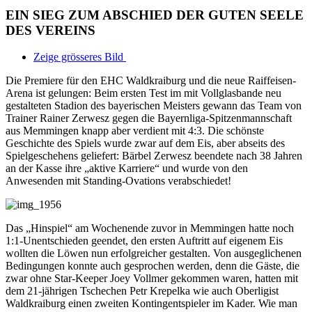
EIN SIEG ZUM ABSCHIED DER GUTEN SEELE
DES VEREINS
Zeige grösseres Bild
Die Premiere für den EHC Waldkraiburg und die neue Raiffeisen-
Arena ist gelungen: Beim ersten Test im mit Vollglasbande neu
gestalteten Stadion des bayerischen Meisters gewann das Team von
Trainer Rainer Zerwesz gegen die Bayernliga-Spitzenmannschaft
aus Memmingen knapp aber verdient mit 4:3. Die schönste
Geschichte des Spiels wurde zwar auf dem Eis, aber abseits des
Spielgeschehens geliefert: Bärbel Zerwesz beendete nach 38 Jahren
an der Kasse ihre „aktive Karriere“ und wurde von den
Anwesenden mit Standing-Ovations verabschiedet!
Das „Hinspiel“ am Wochenende zuvor in Memmingen hatte noch
1:1-Unentschieden geendet, den ersten Auftritt auf eigenem Eis
wollten die Löwen nun erfolgreicher gestalten. Von ausgeglichenen
Bedingungen konnte auch gesprochen werden, denn die Gäste, die
zwar ohne Star-Keeper Joey Vollmer gekommen waren, hatten mit
dem 21-jährigen Tschechen Petr Krepelka wie auch Oberligist
Waldkraiburg einen zweiten Kontingentspieler im Kader. Wie man