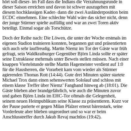
hört soll dieser- im Fall dass die Indians die Verzahnungsrunde in
dieser Saison erreichen und davon ist schwer auszugehen mit
diesem hochklassigen Kader- dann die zwei Ausländerposition beim
ECDC einnehmen. Eine schlechte Wahl wäre das sicher nicht, denn
der junge Stürmer spielte auffällig und war an zwei Toren aktiv
beteiligt. Einmal sogar als Torschütze.
Doch der Reihe nach: Die Löwen, die unter der Woche erstmals im
eigenen Stadion trainieren konnten, begannen gut und präsentierten
sich auch sehr lauffreudig. Martin Niemz im Tor der Gäste war früh
gefragt, sein Waldkraiburger Gegenüber Björn Linda sollte er später
seine Extraklasse mehrmals unter Beweis stellen müssen. Nach einer
knappen Viertelstunde stellte Martin Hagemeister verdient auf 1:0
für die Hausherren, die Vorarbeit kam vom wieder als Stürmer
agierenden Thomas Rott (14:44). Gute drei Minuten später startete
Michael Trox dann einen sehenswerten Sololauf und schloss mit
einem klasse Treffer über Niemz’ Fanghand hinweg ab (18:01). Die
Gäste blieben aber brandgefährlich, wie auch die Minuten zuvor
und gaben Björn Linda im EHC-Tor oftmals die Gelegenheit,
seinem neuen Heimpublikum seine Klasse zu präsentieren. Kurz vor
der Pause parierte er gegen Milan Pfalzer erneut bärenstark, seine
Vorderleute aber blieben ungeordnet und so war er beim
Anschlusstreffer durch Jakub Revaj machtlos (19:42).