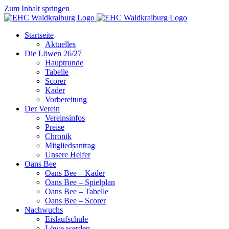
Zum Inhalt springen
Startseite
Aktuelles
Die Löwen 26/27
Hauptrunde
Tabelle
Scorer
Kader
Vorbereitung
Der Verein
Vereinsinfos
Preise
Chronik
Mitgliedsantrag
Unsere Helfer
Oans Bee
Oans Bee – Kader
Oans Bee – Spielplan
Oans Bee – Tabelle
Oans Bee – Scorer
Nachwuchs
Eislaufschule
Löwe werden