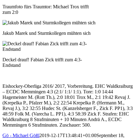
Traumfoto fürs Traumtor: Michael Trox trifft
zum 2:0
Jakub Marek und Sturmkollegen mühten sich
Deckel drauf! Fabian Zick trifft zum 4:3-
Endstand
Eishockey-Oberliga 2016/ 2017, Vorbereitung. EHC Waldkraiburg
– ECDC Memmingen 4:3 (2:1/ 1:1/ 1:1). Tore: 1:0 14:44
Hagemeister M. (Rott Th.), 2:0 18:01 Trox M., 2:1 19:42 Revaj J.
(Krepelka P., Pfalzer M.), 2:2 22:54 Krepelka P. (Hermann M.,
Revaj J.), 3:2 32:55 Hudec St. (Kanzelsberger F., Zick F. PP1), 3:3
48:59 Folk M. (Varecha L. PP1), 4:3 58:39 Zick F. Strafen: EHC
Waldkraiburg 8 Strafminuten + 10 Minuten Andrä A., ECDC
Memmingen 6 Strafminuten. Zuschauer: 500.
Gö - Michael Gößl
2019-12-17T13:48:41+01:00
September 18,