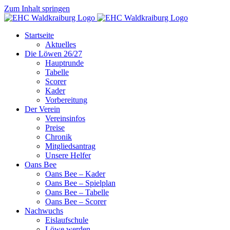
Zum Inhalt springen
Startseite
Aktuelles
Die Löwen 26/27
Hauptrunde
Tabelle
Scorer
Kader
Vorbereitung
Der Verein
Vereinsinfos
Preise
Chronik
Mitgliedsantrag
Unsere Helfer
Oans Bee
Oans Bee – Kader
Oans Bee – Spielplan
Oans Bee – Tabelle
Oans Bee – Scorer
Nachwuchs
Eislaufschule
Löwe werden