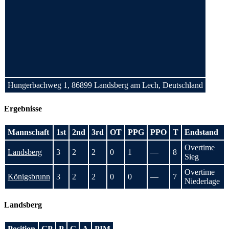
Hungerbachweg 1, 86899 Landsberg am Lech, Deutschland
Ergebnisse
Mannschaft
1st
2nd
3rd
OT
PPG
PPO
T
Endstand
Overtime
Landsberg
3
2
2
0
1
—
8
Sieg
Overtime
Königsbrunn
3
2
2
0
0
—
7
Niederlage
Landsberg
Position
GP
P
G
A
PIM