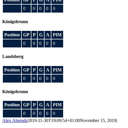
0
0
0
0
0
Königsbrunn
Position
GP
P
G
A
PIM
0
0
0
0
0
Landsberg
Position
GP
P
G
A
PIM
0
0
0
0
0
Königsbrunn
Position
GP
P
G
A
PIM
0
0
0
0
0
Alex Ahrends
2019-11-30T19:09:54+01:00
November 15, 2019
|