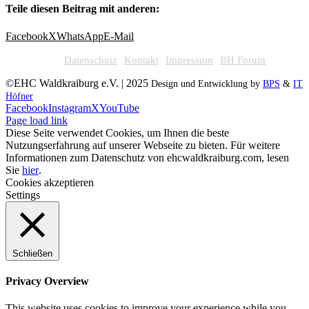
Teile diesen Beitrag mit anderen:
Facebook
X
WhatsApp
E-Mail
Datenschutz
Kontakt
Impressum
BH Forum
©EHC Waldkraiburg e.V. | 2025
Design und Entwicklung by
BPS
&
IT
Höfner
Facebook
Instagram
X
YouTube
Page load link
Diese Seite verwendet Cookies, um Ihnen die beste
Nutzungserfahrung auf unserer Webseite zu bieten. Für weitere
Informationen zum Datenschutz von ehcwaldkraiburg.com, lesen
Sie
hier
.
Cookies akzeptieren
Settings
Schließen
Privacy Overview
This website uses cookies to improve your experience while you