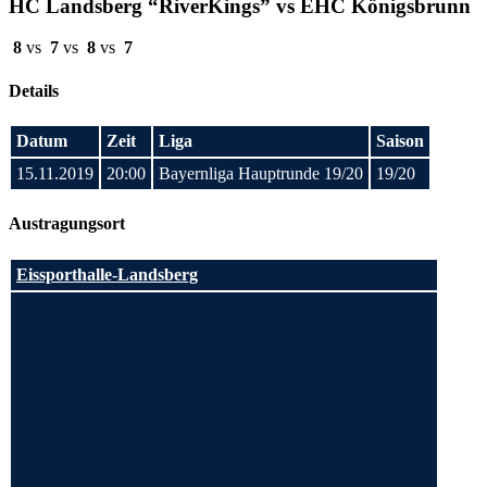
HC Landsberg “RiverKings” vs EHC Königsbrunn
8
vs
7
vs
8
vs
7
Details
Datum
Zeit
Liga
Saison
15.11.2019
20:00
Bayernliga Hauptrunde 19/20
19/20
Austragungsort
Eissporthalle-Landsberg