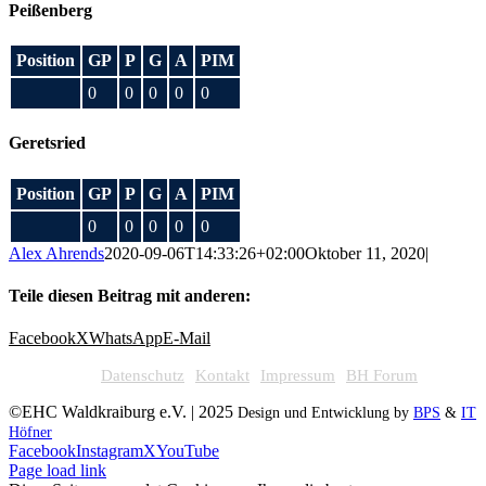
Peißenberg
Position
GP
P
G
A
PIM
0
0
0
0
0
Geretsried
Position
GP
P
G
A
PIM
0
0
0
0
0
Alex Ahrends
2020-09-06T14:33:26+02:00
Oktober 11, 2020
|
Teile diesen Beitrag mit anderen:
Facebook
X
WhatsApp
E-Mail
Datenschutz
Kontakt
Impressum
BH Forum
©EHC Waldkraiburg e.V. | 2025
Design und Entwicklung by
BPS
&
IT
Höfner
Facebook
Instagram
X
YouTube
Page load link