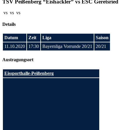
TSV Peißenberg “Eishackler” vs ESC Geretsried
vs
vs
vs
Details
Datum
Zeit
Liga
Saison
11.10.2020
17:30
Bayernliga Vorrunde 20/21
20/21
Austragungsort
Eissporthalle-Peißenberg