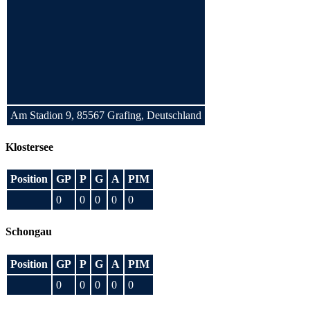
Am Stadion 9, 85567 Grafing, Deutschland
Klostersee
Position
GP
P
G
A
PIM
0
0
0
0
0
Schongau
Position
GP
P
G
A
PIM
0
0
0
0
0