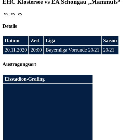
EHC Klostersee vs EA Schongau „Mammuts“
vs
vs
vs
Details
Datum
Zeit
Liga
Saison
20.11.2020
20:00
Bayernliga Vorrunde 20/21
20/21
Austragungsort
Eisstadion-Grafing