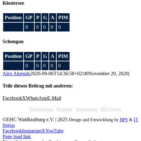
Klostersee
Position
GP
P
G
A
PIM
0
0
0
0
0
Schongau
Position
GP
P
G
A
PIM
0
0
0
0
0
Alex Ahrends
2020-09-06T14:36:58+02:00
November 20, 2020
|
Teile diesen Beitrag mit anderen:
Facebook
X
WhatsApp
E-Mail
Datenschutz
Kontakt
Impressum
BH Forum
©EHC Waldkraiburg e.V. | 2025
Design und Entwicklung by
BPS
&
IT
Höfner
Facebook
Instagram
X
YouTube
Page load link