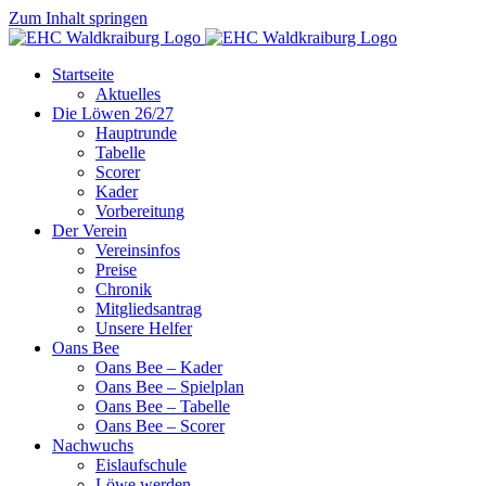
Zum Inhalt springen
Startseite
Aktuelles
Die Löwen 26/27
Hauptrunde
Tabelle
Scorer
Kader
Vorbereitung
Der Verein
Vereinsinfos
Preise
Chronik
Mitgliedsantrag
Unsere Helfer
Oans Bee
Oans Bee – Kader
Oans Bee – Spielplan
Oans Bee – Tabelle
Oans Bee – Scorer
Nachwuchs
Eislaufschule
Löwe werden