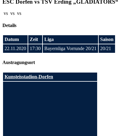
ESC Dorfen vs TSV Erding „GLADIATORS“
vs
vs
vs
Details
Datum
Zeit
Liga
Saison
22.11.2020
17:30
Bayernliga Vorrunde 20/21
20/21
Austragungsort
Kunsteisstadion-Dorfen