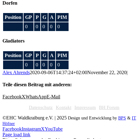
Dorfen
Position
GP
P
G
A
PIM
0
0
0
0
0
Gladiators
Position
GP
P
G
A
PIM
0
0
0
0
0
Alex Ahrends
2020-09-06T14:37:24+02:00
November 22, 2020
|
Teile diesen Beitrag mit anderen:
Facebook
X
WhatsApp
E-Mail
Datenschutz
Kontakt
Impressum
BH Forum
©EHC Waldkraiburg e.V. | 2025
Design und Entwicklung by
BPS
&
IT
Höfner
Facebook
Instagram
X
YouTube
Page load link