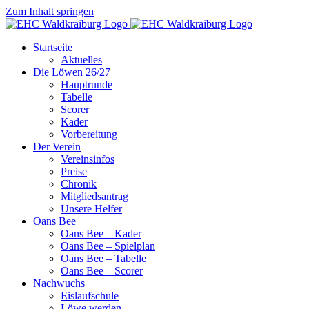
Zum Inhalt springen
Startseite
Aktuelles
Die Löwen 26/27
Hauptrunde
Tabelle
Scorer
Kader
Vorbereitung
Der Verein
Vereinsinfos
Preise
Chronik
Mitgliedsantrag
Unsere Helfer
Oans Bee
Oans Bee – Kader
Oans Bee – Spielplan
Oans Bee – Tabelle
Oans Bee – Scorer
Nachwuchs
Eislaufschule
Löwe werden