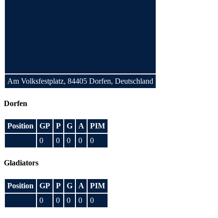
Am Volksfestplatz, 84405 Dorfen, Deutschland
Dorfen
Position
GP
P
G
A
PIM
0
0
0
0
0
Gladiators
Position
GP
P
G
A
PIM
0
0
0
0
0