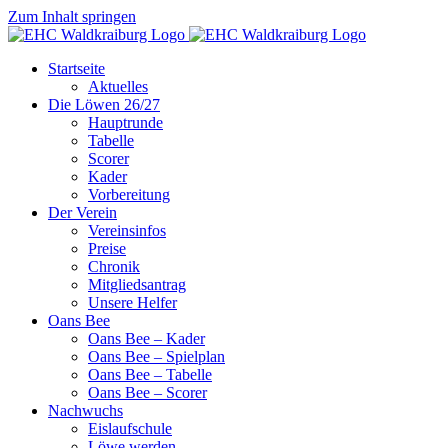
Zum Inhalt springen
Startseite
Aktuelles
Die Löwen 26/27
Hauptrunde
Tabelle
Scorer
Kader
Vorbereitung
Der Verein
Vereinsinfos
Preise
Chronik
Mitgliedsantrag
Unsere Helfer
Oans Bee
Oans Bee – Kader
Oans Bee – Spielplan
Oans Bee – Tabelle
Oans Bee – Scorer
Nachwuchs
Eislaufschule
Löwe werden