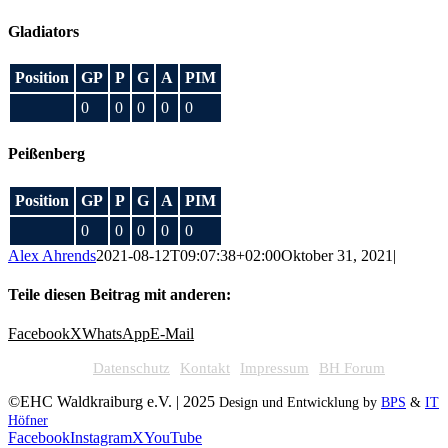
Gladiators
Position
GP
P
G
A
PIM
0
0
0
0
0
Peißenberg
Position
GP
P
G
A
PIM
0
0
0
0
0
Alex Ahrends
2021-08-12T09:07:38+02:00
Oktober 31, 2021
|
Teile diesen Beitrag mit anderen:
Facebook
X
WhatsApp
E-Mail
Datenschutz
Kontakt
Impressum
BH Forum
©EHC Waldkraiburg e.V. | 2025
Design und Entwicklung by
BPS
&
IT
Höfner
Facebook
Instagram
X
YouTube