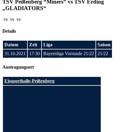
TSV Peißenberg “Miners” vs TSV Erding
„GLADIATORS“
vs
vs
vs
Details
Datum
Zeit
Liga
Saison
31.10.2021
17:30
Bayernliga Vorrunde 21/22
21/22
Austragungsort
Eissporthalle-Peißenberg