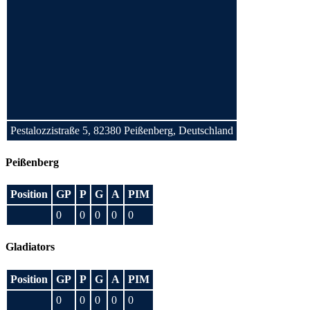
Pestalozzistraße 5, 82380 Peißenberg, Deutschland
Peißenberg
Position
GP
P
G
A
PIM
0
0
0
0
0
Gladiators
Position
GP
P
G
A
PIM
0
0
0
0
0