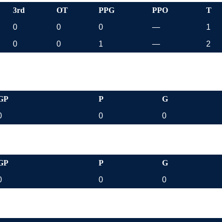
3rd
OT
PPG
PPO
T
0
0
0
—
1
0
0
1
—
2
GP
P
G
0
0
0
GP
P
G
0
0
0