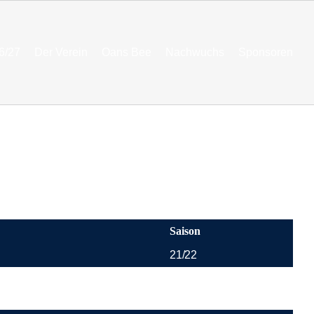
6/27
Der Verein
Oans Bee
Nachwuchs
Sponsoren
Saison
21/22