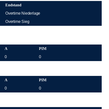
Endstand
Overtime Niederlage
Overtime Sieg
A
PIM
0
0
A
PIM
0
0