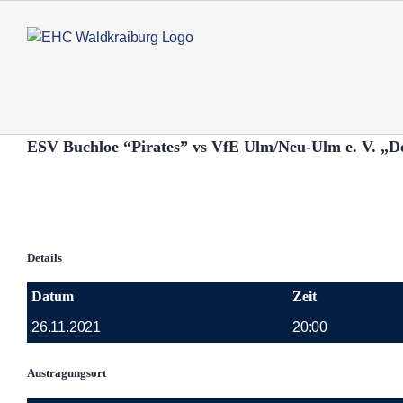
Zum
Inhalt
springen
ESV Buchloe “Pirates” vs VfE Ulm/Neu-Ulm e. V. „D
Details
Datum
Zeit
26.11.2021
20:00
Austragungsort