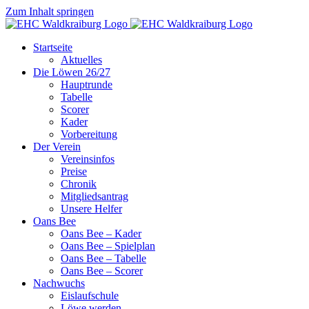
Zum Inhalt springen
Startseite
Aktuelles
Die Löwen 26/27
Hauptrunde
Tabelle
Scorer
Kader
Vorbereitung
Der Verein
Vereinsinfos
Preise
Chronik
Mitgliedsantrag
Unsere Helfer
Oans Bee
Oans Bee – Kader
Oans Bee – Spielplan
Oans Bee – Tabelle
Oans Bee – Scorer
Nachwuchs
Eislaufschule
Löwe werden