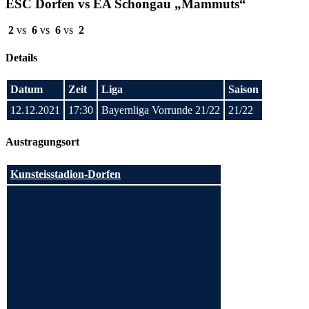
ESC Dorfen vs EA Schongau „Mammuts“
2
vs
6
vs
6
vs
2
Details
Datum
Zeit
Liga
Saison
12.12.2021
17:30
Bayernliga Vorrunde 21/22
21/22
Austragungsort
Kunsteisstadion-Dorfen