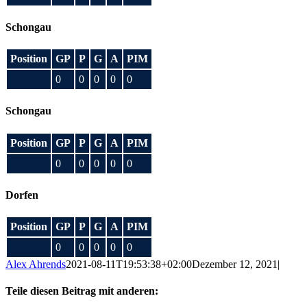
Schongau
Position
GP
P
G
A
PIM
0
0
0
0
0
Schongau
Position
GP
P
G
A
PIM
0
0
0
0
0
Dorfen
Position
GP
P
G
A
PIM
0
0
0
0
0
Alex Ahrends
2021-08-11T19:53:38+02:00
Dezember 12, 2021
|
Teile diesen Beitrag mit anderen: