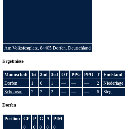
Am Volksfestplatz, 84405 Dorfen, Deutschland
Ergebnisse
Mannschaft
1st
2nd
3rd
OT
PPG
PPO
T
Endstand
Dorfen
1
0
1
—
—
—
2
Niederlage
Schongau
2
2
2
—
—
—
6
Sieg
Dorfen
Position
GP
P
G
A
PIM
0
0
0
0
0