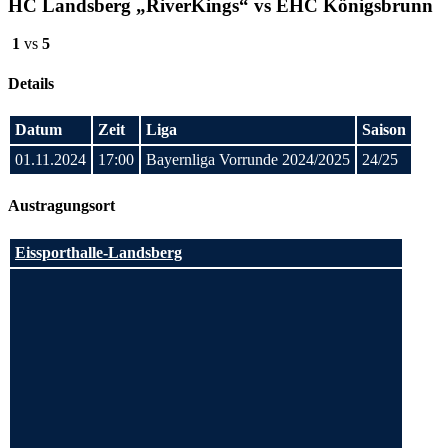
HC Landsberg „RiverKings“ vs EHC Königsbrunn
1
vs
5
Details
Datum
Zeit
Liga
Saison
01.11.2024
17:00
Bayernliga Vorrunde 2024/2025
24/25
Austragungsort
Eissporthalle-Landsberg