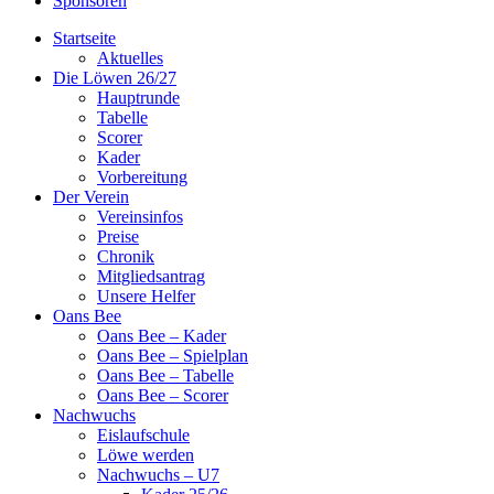
Sponsoren
Startseite
Aktuelles
Die Löwen 26/27
Hauptrunde
Tabelle
Scorer
Kader
Vorbereitung
Der Verein
Vereinsinfos
Preise
Chronik
Mitgliedsantrag
Unsere Helfer
Oans Bee
Oans Bee – Kader
Oans Bee – Spielplan
Oans Bee – Tabelle
Oans Bee – Scorer
Nachwuchs
Eislaufschule
Löwe werden
Nachwuchs – U7