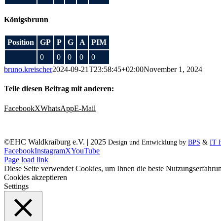
Königsbrunn
Position
GP
P
G
A
PIM
0
0
0
0
0
bruno.kreischer
2024-09-21T23:58:45+02:00
November 1, 2024
|
Teile diesen Beitrag mit anderen:
Facebook
X
WhatsApp
E-Mail
©EHC Waldkraiburg e.V. | 2025
Design und Entwicklung by
BPS
&
IT 
Facebook
Instagram
X
YouTube
Page load link
Diese Seite verwendet Cookies, um Ihnen die beste Nutzungserfahrun
Cookies akzeptieren
Settings