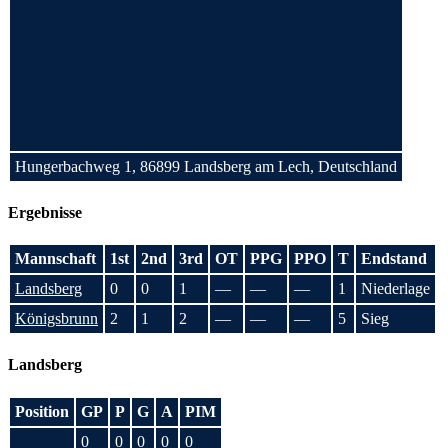
Hungerbachweg 1, 86899 Landsberg am Lech, Deutschland
Ergebnisse
Mannschaft
1st
2nd
3rd
OT
PPG
PPO
T
Endstand
Landsberg
0
0
1
—
—
—
1
Niederlage
Königsbrunn
2
1
2
—
—
—
5
Sieg
Landsberg
Position
GP
P
G
A
PIM
0
0
0
0
0