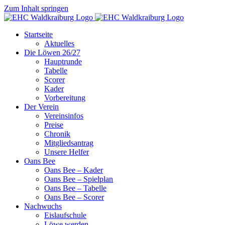
Zum Inhalt springen
Startseite
Aktuelles
Die Löwen 26/27
Hauptrunde
Tabelle
Scorer
Kader
Vorbereitung
Der Verein
Vereinsinfos
Preise
Chronik
Mitgliedsantrag
Unsere Helfer
Oans Bee
Oans Bee – Kader
Oans Bee – Spielplan
Oans Bee – Tabelle
Oans Bee – Scorer
Nachwuchs
Eislaufschule
Löwe werden