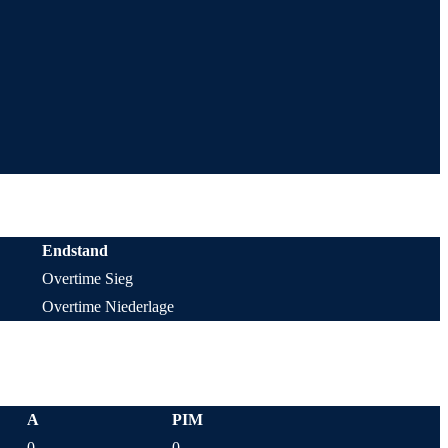
Endstand
Overtime Sieg
Overtime Niederlage
A
PIM
0
0