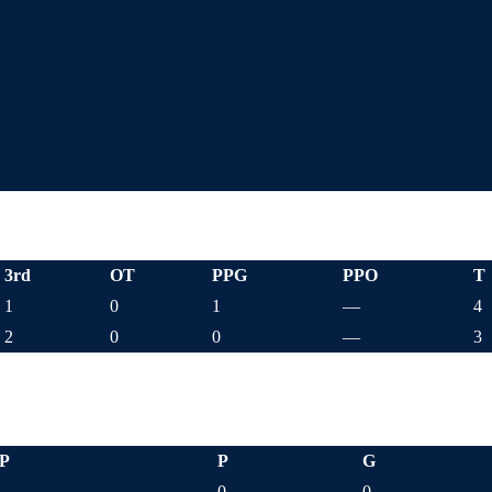
3rd
OT
PPG
PPO
T
1
0
1
—
4
2
0
0
—
3
P
P
G
0
0