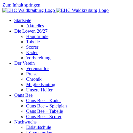
Zum Inhalt springen
Startseite
Aktuelles
Die Löwen 26/27
Hauptrunde
Tabelle
Scorer
Kader
Vorbereitung
Der Verein
Vereinsinfos
Preise
Chronik
Mitgliedsantrag
Unsere Helfer
Oans Bee
Oans Bee – Kader
Oans Bee – Spielplan
Oans Bee – Tabelle
Oans Bee – Scorer
Nachwuchs
Eislaufschule
Löwe werden