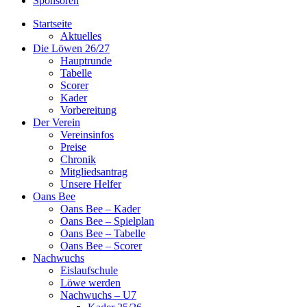
Sponsoren
Startseite
Aktuelles
Die Löwen 26/27
Hauptrunde
Tabelle
Scorer
Kader
Vorbereitung
Der Verein
Vereinsinfos
Preise
Chronik
Mitgliedsantrag
Unsere Helfer
Oans Bee
Oans Bee – Kader
Oans Bee – Spielplan
Oans Bee – Tabelle
Oans Bee – Scorer
Nachwuchs
Eislaufschule
Löwe werden
Nachwuchs – U7