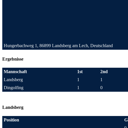
Hungerbachweg 1, 86899 Landsberg am Lech, Deutschland
Ergebnisse
Mannschaft
1st
2nd
Landsberg
1
1
Dingolfing
1
0
Landsberg
Position
G
0