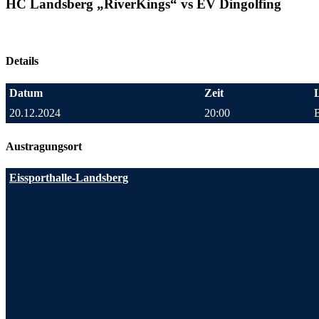
HC Landsberg „RiverKings“ vs EV Dingolfing
Details
Datum
Zeit
20.12.2024
20:00
Austragungsort
Eissporthalle-Landsberg