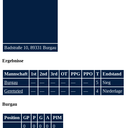
Badstraße 10, 89331 Burgau
Ergebnisse
Mannschaft
1st
2nd
3rd
OT
PPG
PPO
T
Endstand
Burgau
—
—
—
—
—
—
5
Sieg
Geretsried
—
—
—
—
—
—
4
Niederlage
Burgau
Position
GP
P
G
A
PIM
0
0
0
0
0