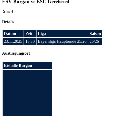
ESV Burgau vs ESC Geretsried
5
vs
4
Details
Datum
Zeit
Liga
Saison
23.11.2025
18:30
Bayernliga Hauptrunde 25/26
25/26
Austragungsort
Eishalle Burgau