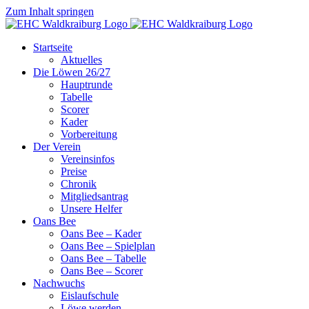
Zum Inhalt springen
Startseite
Aktuelles
Die Löwen 26/27
Hauptrunde
Tabelle
Scorer
Kader
Vorbereitung
Der Verein
Vereinsinfos
Preise
Chronik
Mitgliedsantrag
Unsere Helfer
Oans Bee
Oans Bee – Kader
Oans Bee – Spielplan
Oans Bee – Tabelle
Oans Bee – Scorer
Nachwuchs
Eislaufschule
Löwe werden