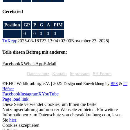
Geretsried
Position
GP
P
G
A
PIM
0
0
0
0
0
TuXepp
2025-08-16T23:13:04+02:00
November 23, 2025
|
Teile diesen Beitrag mit anderen:
Facebook
X
WhatsApp
E-Mail
Datenschutz
Kontakt
Impressum
BH Forum
©EHC Waldkraiburg e.V. | 2025
Design und Entwicklung by
BPS
&
IT
Höfner
Facebook
Instagram
X
YouTube
Page load link
Diese Seite verwendet Cookies, um Ihnen die beste
Nutzungserfahrung auf unserer Webseite zu bieten. Für weitere
Informationen zum Datenschutz von ehcwaldkraiburg.com, lesen
Sie
hier
.
Cookies akzeptieren