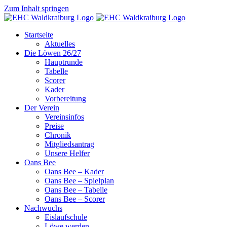
Zum Inhalt springen
Startseite
Aktuelles
Die Löwen 26/27
Hauptrunde
Tabelle
Scorer
Kader
Vorbereitung
Der Verein
Vereinsinfos
Preise
Chronik
Mitgliedsantrag
Unsere Helfer
Oans Bee
Oans Bee – Kader
Oans Bee – Spielplan
Oans Bee – Tabelle
Oans Bee – Scorer
Nachwuchs
Eislaufschule
Löwe werden