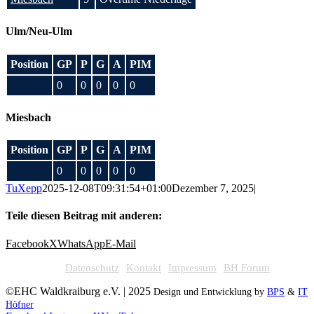
Ulm/Neu-Ulm
Position
GP
P
G
A
PIM
0
0
0
0
0
Miesbach
Position
GP
P
G
A
PIM
0
0
0
0
0
TuXepp
2025-12-08T09:31:54+01:00
Dezember 7, 2025
|
Teile diesen Beitrag mit anderen:
Facebook
X
WhatsApp
E-Mail
Datenschutz
Kontakt
Impressum
BH Forum
©EHC Waldkraiburg e.V. | 2025
Design und Entwicklung by
BPS
&
IT
Höfner