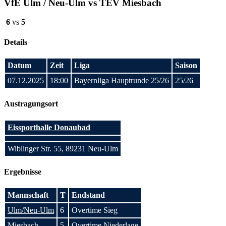
VfE Ulm / Neu-Ulm vs TEV Miesbach
6
vs
5
Details
Datum
Zeit
Liga
Saison
07.12.2025
18:00
Bayernliga Hauptrunde 25/26
25/26
Austragungsort
Eissporthalle Donaubad
Wiblinger Str. 55, 89231 Neu-Ulm
Ergebnisse
Mannschaft
T
Endstand
Ulm/Neu-Ulm
6
Overtime Sieg
Miesbach
5
Overtime Niederlage