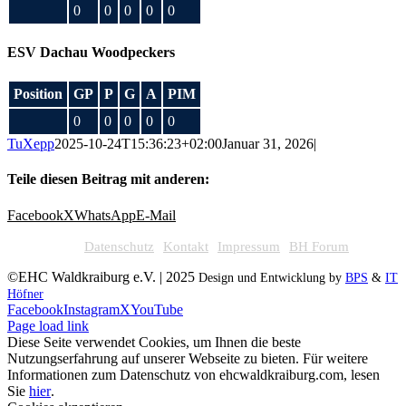
0
0
0
0
0
ESV Dachau Woodpeckers
Position
GP
P
G
A
PIM
0
0
0
0
0
TuXepp
2025-10-24T15:36:23+02:00
Januar 31, 2026
|
Teile diesen Beitrag mit anderen:
Facebook
X
WhatsApp
E-Mail
Datenschutz
Kontakt
Impressum
BH Forum
©EHC Waldkraiburg e.V. | 2025
Design und Entwicklung by
BPS
&
IT
Höfner
Facebook
Instagram
X
YouTube
Page load link
Diese Seite verwendet Cookies, um Ihnen die beste
Nutzungserfahrung auf unserer Webseite zu bieten. Für weitere
Informationen zum Datenschutz von ehcwaldkraiburg.com, lesen
Sie
hier
.