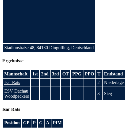
Stadionstraße 48, 84130 Dingolfing, Deutschland
Ergebnisse
Mannschaft
1st
2nd
3rd
OT
PPG
PPO
T
Endstand
Isar Rats
—
—
—
—
—
—
2
Niederlage
ESV Dachau
—
—
—
—
—
—
8
Sieg
Woodpeckers
Isar Rats
Position
GP
P
G
A
PIM