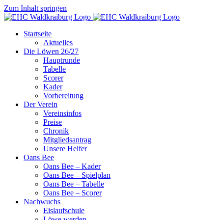
Zum Inhalt springen
Startseite
Aktuelles
Die Löwen 26/27
Hauptrunde
Tabelle
Scorer
Kader
Vorbereitung
Der Verein
Vereinsinfos
Preise
Chronik
Mitgliedsantrag
Unsere Helfer
Oans Bee
Oans Bee – Kader
Oans Bee – Spielplan
Oans Bee – Tabelle
Oans Bee – Scorer
Nachwuchs
Eislaufschule
Löwe werden