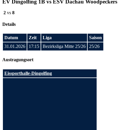
EV Dingolfing 1B vs ESV Dachau Woodpeckers
2
vs
8
Details
Datum
Zeit
Liga
Saison
31.01.2026
17:15
Bezirksliga Mitte 25/26
25/26
Austragungsort
Eissporthalle-Dingolfing