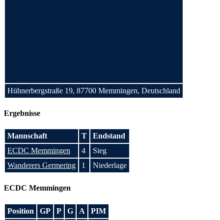
Hühnerbergstraße 19, 87700 Memmingen, Deutschland
Ergebnisse
Mannschaft
T
Endstand
ECDC Memmingen
4
Sieg
Wanderers Germering
1
Niederlage
ECDC Memmingen
Position
GP
P
G
A
PIM