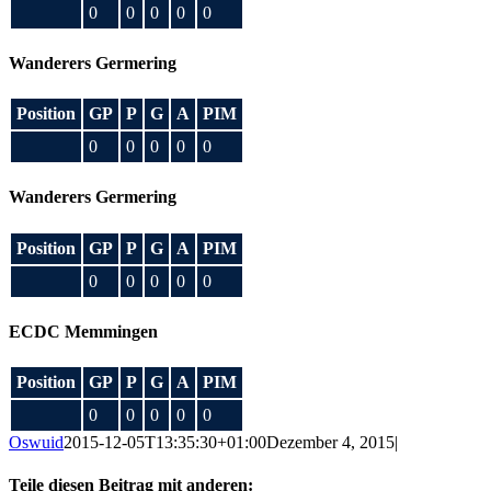
0
0
0
0
0
Wanderers Germering
Position
GP
P
G
A
PIM
0
0
0
0
0
Wanderers Germering
Position
GP
P
G
A
PIM
0
0
0
0
0
ECDC Memmingen
Position
GP
P
G
A
PIM
0
0
0
0
0
Oswuid
2015-12-05T13:35:30+01:00
Dezember 4, 2015
|
Teile diesen Beitrag mit anderen: