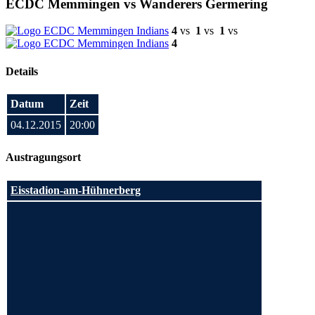
ECDC Memmingen vs Wanderers Germering
4
vs
1
vs
1
vs
4
Details
Datum
Zeit
04.12.2015
20:00
Austragungsort
Eisstadion-am-Hühnerberg