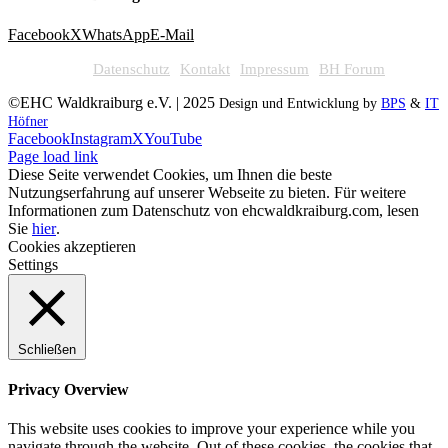
Facebook
X
WhatsApp
E-Mail
Datenschutz
Kontakt
Impressum
BH Forum
©EHC Waldkraiburg e.V. | 2025
Design und Entwicklung by
BPS
&
IT
Höfner
Facebook
Instagram
X
YouTube
Page load link
Diese Seite verwendet Cookies, um Ihnen die beste
Nutzungserfahrung auf unserer Webseite zu bieten. Für weitere
Informationen zum Datenschutz von ehcwaldkraiburg.com, lesen
Sie
hier
.
Cookies akzeptieren
Settings
Schließen
Privacy Overview
This website uses cookies to improve your experience while you
navigate through the website. Out of these cookies, the cookies that