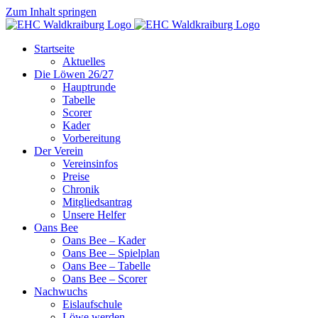
Zum Inhalt springen
Startseite
Aktuelles
Die Löwen 26/27
Hauptrunde
Tabelle
Scorer
Kader
Vorbereitung
Der Verein
Vereinsinfos
Preise
Chronik
Mitgliedsantrag
Unsere Helfer
Oans Bee
Oans Bee – Kader
Oans Bee – Spielplan
Oans Bee – Tabelle
Oans Bee – Scorer
Nachwuchs
Eislaufschule
Löwe werden