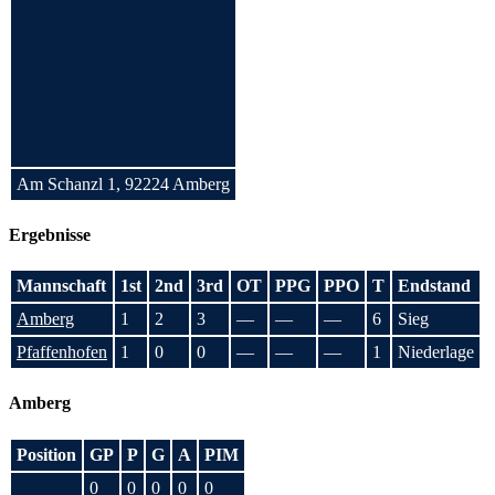
Am Schanzl 1, 92224 Amberg
Ergebnisse
Mannschaft
1st
2nd
3rd
OT
PPG
PPO
T
Endstand
Amberg
1
2
3
—
—
—
6
Sieg
Pfaffenhofen
1
0
0
—
—
—
1
Niederlage
Amberg
Position
GP
P
G
A
PIM
0
0
0
0
0