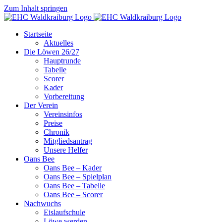
Zum Inhalt springen
Startseite
Aktuelles
Die Löwen 26/27
Hauptrunde
Tabelle
Scorer
Kader
Vorbereitung
Der Verein
Vereinsinfos
Preise
Chronik
Mitgliedsantrag
Unsere Helfer
Oans Bee
Oans Bee – Kader
Oans Bee – Spielplan
Oans Bee – Tabelle
Oans Bee – Scorer
Nachwuchs
Eislaufschule
Löwe werden