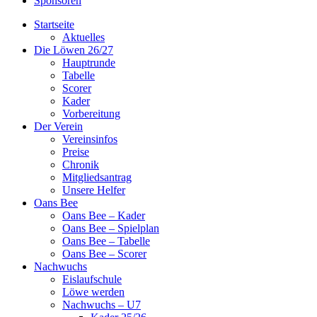
Sponsoren
Startseite
Aktuelles
Die Löwen 26/27
Hauptrunde
Tabelle
Scorer
Kader
Vorbereitung
Der Verein
Vereinsinfos
Preise
Chronik
Mitgliedsantrag
Unsere Helfer
Oans Bee
Oans Bee – Kader
Oans Bee – Spielplan
Oans Bee – Tabelle
Oans Bee – Scorer
Nachwuchs
Eislaufschule
Löwe werden
Nachwuchs – U7