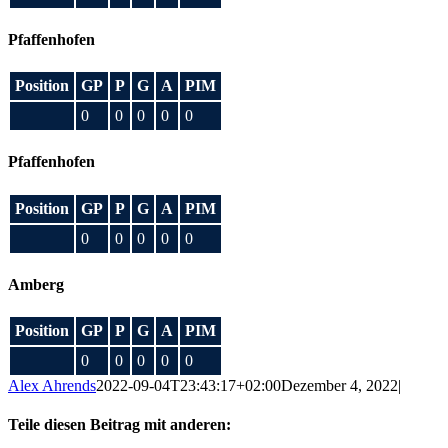
Pfaffenhofen
Position
GP
P
G
A
PIM
0
0
0
0
0
Pfaffenhofen
Position
GP
P
G
A
PIM
0
0
0
0
0
Amberg
Position
GP
P
G
A
PIM
0
0
0
0
0
Alex Ahrends
2022-09-04T23:43:17+02:00
Dezember 4, 2022
|
Teile diesen Beitrag mit anderen: