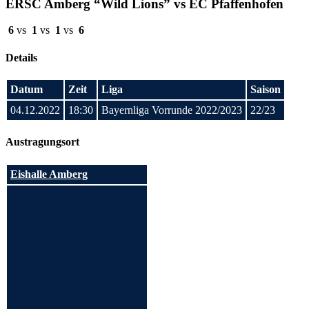
ERSC Amberg “Wild Lions” vs EC Pfaffenhofen
6
vs
1
vs
1
vs
6
Details
Datum
Zeit
Liga
Saison
04.12.2022
18:30
Bayernliga Vorrunde 2022/2023
22/23
Austragungsort
Eishalle Amberg