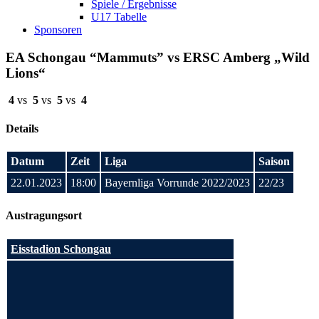
Spiele / Ergebnisse
U17 Tabelle
Sponsoren
EA Schongau “Mammuts” vs ERSC Amberg „Wild
Lions“
4
vs
5
vs
5
vs
4
Details
Datum
Zeit
Liga
Saison
22.01.2023
18:00
Bayernliga Vorrunde 2022/2023
22/23
Austragungsort
Eisstadion Schongau