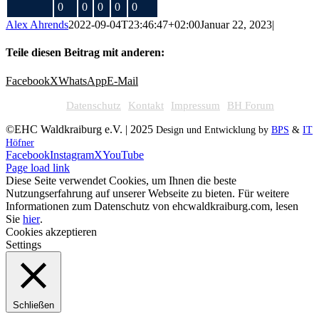
0
0
0
0
0
Alex Ahrends
2022-09-04T23:46:47+02:00
Januar 22, 2023
|
Teile diesen Beitrag mit anderen:
Facebook
X
WhatsApp
E-Mail
Datenschutz
Kontakt
Impressum
BH Forum
©EHC Waldkraiburg e.V. | 2025
Design und Entwicklung by
BPS
&
IT
Höfner
Facebook
Instagram
X
YouTube
Page load link
Diese Seite verwendet Cookies, um Ihnen die beste
Nutzungserfahrung auf unserer Webseite zu bieten. Für weitere
Informationen zum Datenschutz von ehcwaldkraiburg.com, lesen
Sie
hier
.
Cookies akzeptieren
Settings
Schließen