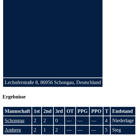
Lechuferstraße 8, 86956 Schongau, Deutschland
Ergebnisse
Mannschaft
1st
2nd
3rd
OT
PPG
PPO
T
Endstand
Schongau
2
2
0
—
—
—
4
Niederlage
Amberg
2
1
2
—
—
—
5
Sieg