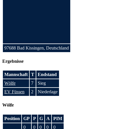
97688 Bad Kissingen, Deutschland
Ergebnisse
Mannschaft
T
Endstand
Wölfe
7
Sieg
EV Füssen
2
Niederlage
Wölfe
Position
GP
P
G
A
PIM
0
0
0
0
0