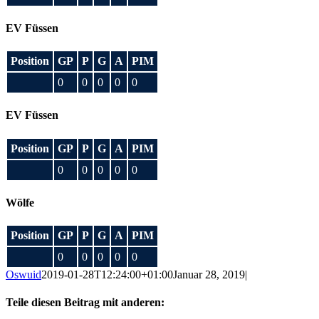
EV Füssen
Position
GP
P
G
A
PIM
0
0
0
0
0
EV Füssen
Position
GP
P
G
A
PIM
0
0
0
0
0
Wölfe
Position
GP
P
G
A
PIM
0
0
0
0
0
Oswuid
2019-01-28T12:24:00+01:00
Januar 28, 2019
|
Teile diesen Beitrag mit anderen: