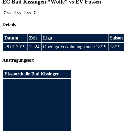
EC Bad Kissingen “Wölfe” vs EV Füssen
7
vs
2
vs
2
vs
7
Details
Datum
Zeit
Liga
Saison
28.01.2019
12:24
Oberliga Verzahnungsrunde 18/19
18/19
Austragungsort
Eissporthalle Bad Kissingen