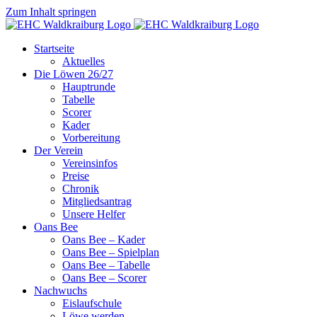
Zum Inhalt springen
Startseite
Aktuelles
Die Löwen 26/27
Hauptrunde
Tabelle
Scorer
Kader
Vorbereitung
Der Verein
Vereinsinfos
Preise
Chronik
Mitgliedsantrag
Unsere Helfer
Oans Bee
Oans Bee – Kader
Oans Bee – Spielplan
Oans Bee – Tabelle
Oans Bee – Scorer
Nachwuchs
Eislaufschule
Löwe werden