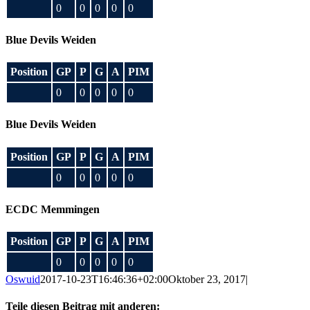
0
0
0
0
0
Blue Devils Weiden
Position
GP
P
G
A
PIM
0
0
0
0
0
Blue Devils Weiden
Position
GP
P
G
A
PIM
0
0
0
0
0
ECDC Memmingen
Position
GP
P
G
A
PIM
0
0
0
0
0
Oswuid
2017-10-23T16:46:36+02:00
Oktober 23, 2017
|
Teile diesen Beitrag mit anderen: