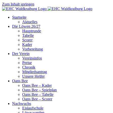
Zum Inhalt springen
Startseite
Aktuelles
Die Löwen 26/27
Hauptrunde
Tabelle
Scorer
Kader
Vorbereitung
Der Verein
Vereinsinfos
Preise
Chronik
Mitgliedsantrag
Unsere Helfer
Oans Bee
Oans Bee – Kader
Oans Bee – Spielplan
Oans Bee – Tabelle
Oans Bee – Scorer
Nachwuchs
Eislaufschule
Löwe werden