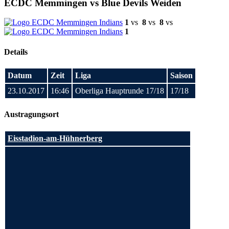
ECDC Memmingen vs Blue Devils Weiden
1
vs
8
vs
8
vs
1
Details
Datum
Zeit
Liga
Saison
23.10.2017
16:46
Oberliga Hauptrunde 17/18
17/18
Austragungsort
Eisstadion-am-Hühnerberg