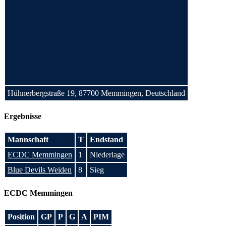
Hühnerbergstraße 19, 87700 Memmingen, Deutschland
Ergebnisse
Mannschaft
T
Endstand
ECDC Memmingen
1
Niederlage
Blue Devils Weiden
8
Sieg
ECDC Memmingen
Position
GP
P
G
A
PIM