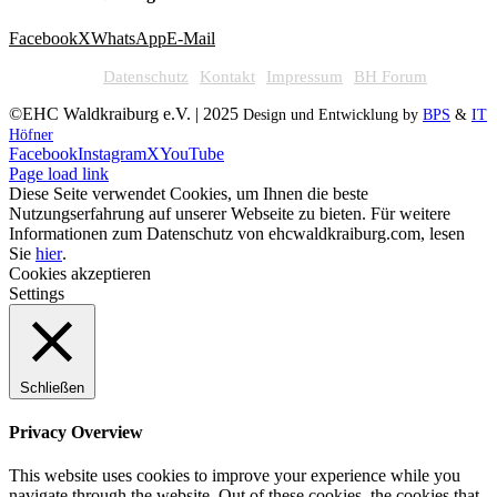
Facebook
X
WhatsApp
E-Mail
Datenschutz
Kontakt
Impressum
BH Forum
©EHC Waldkraiburg e.V. | 2025
Design und Entwicklung by
BPS
&
IT
Höfner
Facebook
Instagram
X
YouTube
Page load link
Diese Seite verwendet Cookies, um Ihnen die beste
Nutzungserfahrung auf unserer Webseite zu bieten. Für weitere
Informationen zum Datenschutz von ehcwaldkraiburg.com, lesen
Sie
hier
.
Cookies akzeptieren
Settings
Schließen
Privacy Overview
This website uses cookies to improve your experience while you
navigate through the website. Out of these cookies, the cookies that