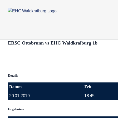
Zum
Inhalt
springen
ERSC Ottobrunn vs EHC Waldkraiburg 1b
Details
Datum
Zeit
20.01.2019
18:45
Ergebnisse