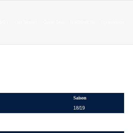
6/27
Der Verein
Oans Bee
Nachwuchs
Sponsoren
Saison
18/19