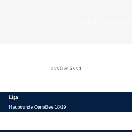
Startseite
Die Löwen 2
1
vs
5
vs
5
vs
1
Liga
Hauptrunde OansBee 18/19