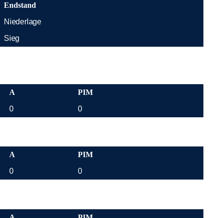
Endstand
Niederlage
Sieg
A
PIM
0
0
A
PIM
0
0
A
PIM