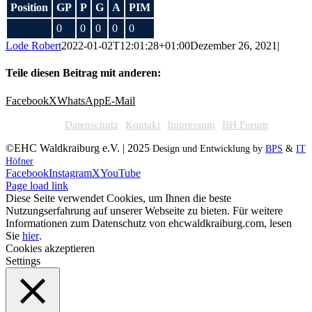
Position
GP
P
G
A
PIM
0
0
0
0
0
Lode Robert
2022-01-02T12:01:28+01:00
Dezember 26, 2021
|
Teile diesen Beitrag mit anderen:
Facebook
X
WhatsApp
E-Mail
Datenschutz
Kontakt
Impressum
BH Forum
©EHC Waldkraiburg e.V. | 2025
Design und Entwicklung by
BPS
&
IT
Höfner
Facebook
Instagram
X
YouTube
Page load link
Diese Seite verwendet Cookies, um Ihnen die beste
Nutzungserfahrung auf unserer Webseite zu bieten. Für weitere
Informationen zum Datenschutz von ehcwaldkraiburg.com, lesen
Sie
hier
.
Cookies akzeptieren
Settings