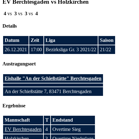
EV Berchtesgaden vs Holzkirchen
4
vs
3
vs
3
vs
4
Details
Datum
Zeit
Liga
Saison
26.12.2021
17:00
Bezirksliga Gr. 3 2021/22
21/22
Austragungsort
Eishalle "An der Schießstätte" Berchtesgaden
An der Schießstätte 7, 83471 Berchtesgaden
Ergebnisse
Mannschaft
T
Endstand
EV Berchtesgaden
4
Overtime Sieg
Holzkirchen
3
Overtime Niederlage