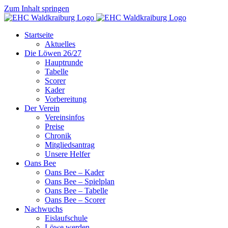
Zum Inhalt springen
Startseite
Aktuelles
Die Löwen 26/27
Hauptrunde
Tabelle
Scorer
Kader
Vorbereitung
Der Verein
Vereinsinfos
Preise
Chronik
Mitgliedsantrag
Unsere Helfer
Oans Bee
Oans Bee – Kader
Oans Bee – Spielplan
Oans Bee – Tabelle
Oans Bee – Scorer
Nachwuchs
Eislaufschule
Löwe werden