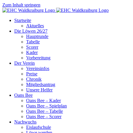
Zum Inhalt springen
Startseite
Aktuelles
Die Löwen 26/27
Hauptrunde
Tabelle
Scorer
Kader
Vorbereitung
Der Verein
Vereinsinfos
Preise
Chronik
Mitgliedsantrag
Unsere Helfer
Oans Bee
Oans Bee – Kader
Oans Bee – Spielplan
Oans Bee – Tabelle
Oans Bee – Scorer
Nachwuchs
Eislaufschule
Löwe werden