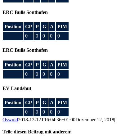
ERC Bulls Sonthofen
Position
GP
P
G
A
PIM
0
0
0
0
0
ERC Bulls Sonthofen
Position
GP
P
G
A
PIM
0
0
0
0
0
EV Landshut
Position
GP
P
G
A
PIM
0
0
0
0
0
Oswuid
2018-12-12T16:04:36+01:00
Dezember 12, 2018
|
Teile diesen Beitrag mit anderen: