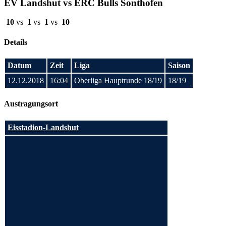
EV Landshut vs ERC Bulls Sonthofen
10
vs
1
vs
1
vs
10
Details
Datum
Zeit
Liga
Saison
12.12.2018
16:04
Oberliga Hauptrunde 18/19
18/19
Austragungsort
Eisstadion-Landshut