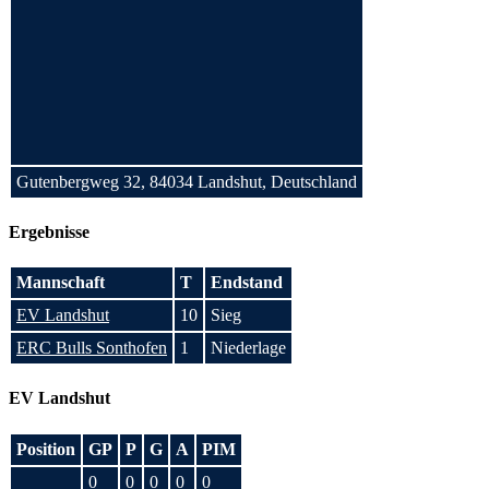
Gutenbergweg 32, 84034 Landshut, Deutschland
Ergebnisse
Mannschaft
T
Endstand
EV Landshut
10
Sieg
ERC Bulls Sonthofen
1
Niederlage
EV Landshut
Position
GP
P
G
A
PIM
0
0
0
0
0