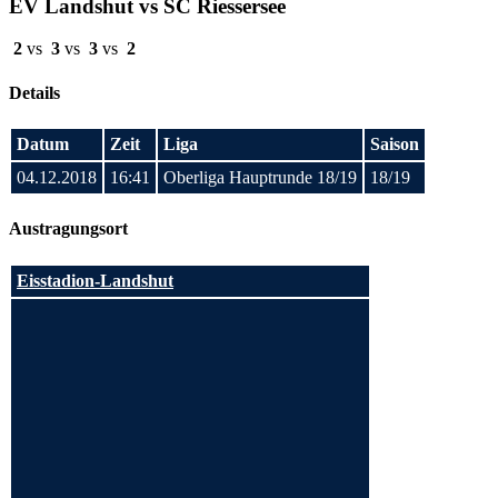
EV Landshut vs SC Riessersee
2
vs
3
vs
3
vs
2
Details
Datum
Zeit
Liga
Saison
04.12.2018
16:41
Oberliga Hauptrunde 18/19
18/19
Austragungsort
Eisstadion-Landshut