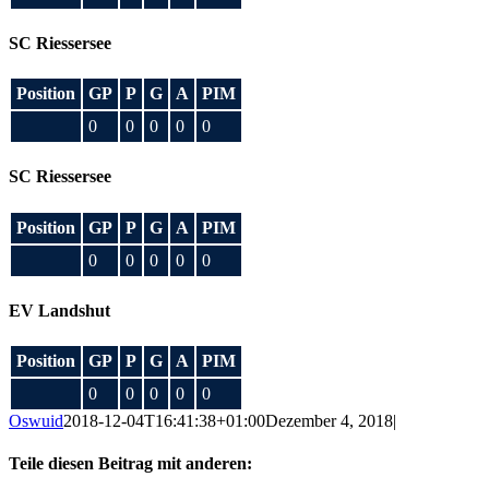
SC Riessersee
Position
GP
P
G
A
PIM
0
0
0
0
0
SC Riessersee
Position
GP
P
G
A
PIM
0
0
0
0
0
EV Landshut
Position
GP
P
G
A
PIM
0
0
0
0
0
Oswuid
2018-12-04T16:41:38+01:00
Dezember 4, 2018
|
Teile diesen Beitrag mit anderen: