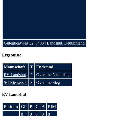
Gutenbergweg 32, 84034 Landshut, Deutschland
Ergebnisse
Mannschaft
T
Endstand
EV Landshut
2
Overtime Niederlage
SC Riessersee
3
Overtime Sieg
EV Landshut
Position
GP
P
G
A
PIM
0
0
0
0
0