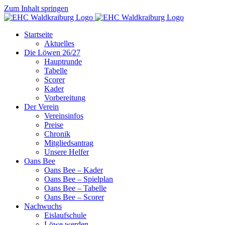
Zum Inhalt springen
Startseite
Aktuelles
Die Löwen 26/27
Hauptrunde
Tabelle
Scorer
Kader
Vorbereitung
Der Verein
Vereinsinfos
Preise
Chronik
Mitgliedsantrag
Unsere Helfer
Oans Bee
Oans Bee – Kader
Oans Bee – Spielplan
Oans Bee – Tabelle
Oans Bee – Scorer
Nachwuchs
Eislaufschule
Löwe werden