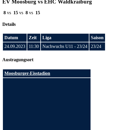
EV Moosburg vs EHC Waldkraiburg
8
vs
15
vs
8
vs
15
Details
Datum
Zeit
Liga
Saison
24.09.2023
11:30
Nachwuchs U11 - 23/24
23/24
Austragungsort
Moosburger-Eisstadion