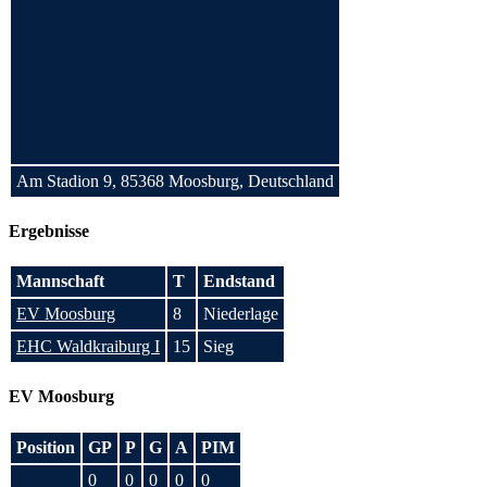
Am Stadion 9, 85368 Moosburg, Deutschland
Ergebnisse
Mannschaft
T
Endstand
EV Moosburg
8
Niederlage
EHC Waldkraiburg I
15
Sieg
EV Moosburg
Position
GP
P
G
A
PIM
0
0
0
0
0