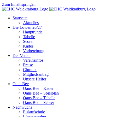
Zum Inhalt springen
Startseite
Aktuelles
Die Löwen 26/27
Hauptrunde
Tabelle
Scorer
Kader
Vorbereitung
Der Verein
Vereinsinfos
Preise
Chronik
Mitgliedsantrag
Unsere Helfer
Oans Bee
Oans Bee – Kader
Oans Bee – Spielplan
Oans Bee – Tabelle
Oans Bee – Scorer
Nachwuchs
Eislaufschule
Löwe werden