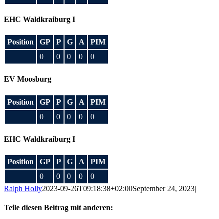
EHC Waldkraiburg I
Position
GP
P
G
A
PIM
0
0
0
0
0
EV Moosburg
Position
GP
P
G
A
PIM
0
0
0
0
0
EHC Waldkraiburg I
Position
GP
P
G
A
PIM
0
0
0
0
0
Ralph Holly
2023-09-26T09:18:38+02:00
September 24, 2023
|
Teile diesen Beitrag mit anderen: