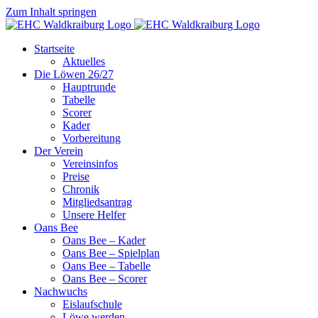
Zum Inhalt springen
Startseite
Aktuelles
Die Löwen 26/27
Hauptrunde
Tabelle
Scorer
Kader
Vorbereitung
Der Verein
Vereinsinfos
Preise
Chronik
Mitgliedsantrag
Unsere Helfer
Oans Bee
Oans Bee – Kader
Oans Bee – Spielplan
Oans Bee – Tabelle
Oans Bee – Scorer
Nachwuchs
Eislaufschule
Löwe werden