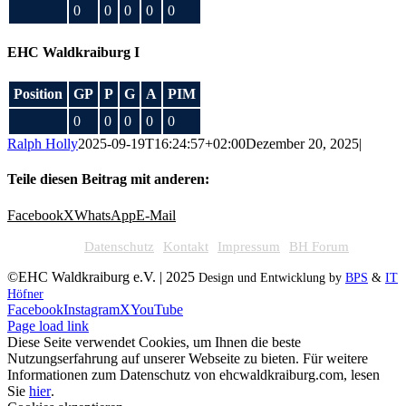
0
0
0
0
0
EHC Waldkraiburg I
Position
GP
P
G
A
PIM
0
0
0
0
0
Ralph Holly
2025-09-19T16:24:57+02:00
Dezember 20, 2025
|
Teile diesen Beitrag mit anderen:
Facebook
X
WhatsApp
E-Mail
Datenschutz
Kontakt
Impressum
BH Forum
©EHC Waldkraiburg e.V. | 2025
Design und Entwicklung by
BPS
&
IT
Höfner
Facebook
Instagram
X
YouTube
Page load link
Diese Seite verwendet Cookies, um Ihnen die beste
Nutzungserfahrung auf unserer Webseite zu bieten. Für weitere
Informationen zum Datenschutz von ehcwaldkraiburg.com, lesen
Sie
hier
.