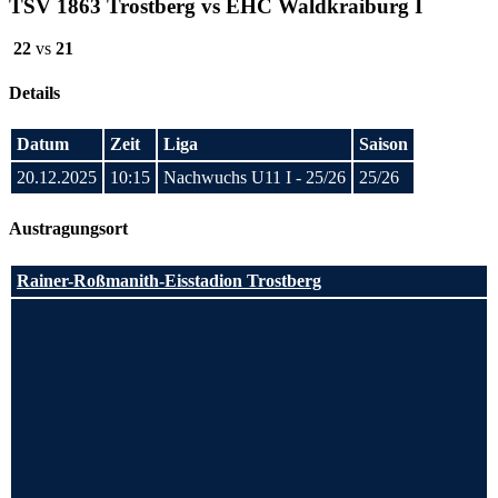
TSV 1863 Trostberg vs EHC Waldkraiburg I
22
vs
21
Details
Datum
Zeit
Liga
Saison
20.12.2025
10:15
Nachwuchs U11 I - 25/26
25/26
Austragungsort
Rainer-Roßmanith-Eisstadion Trostberg