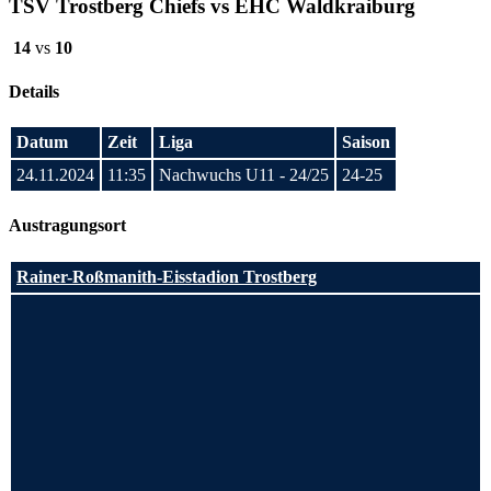
TSV Trostberg Chiefs vs EHC Waldkraiburg
14
vs
10
Details
Datum
Zeit
Liga
Saison
24.11.2024
11:35
Nachwuchs U11 - 24/25
24-25
Austragungsort
Rainer-Roßmanith-Eisstadion Trostberg