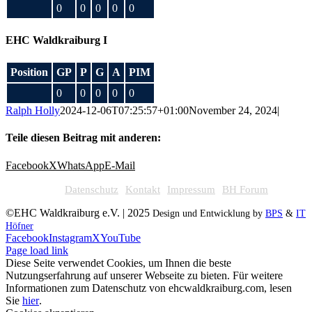
0
0
0
0
0
EHC Waldkraiburg I
Position
GP
P
G
A
PIM
0
0
0
0
0
Ralph Holly
2024-12-06T07:25:57+01:00
November 24, 2024
|
Teile diesen Beitrag mit anderen:
Facebook
X
WhatsApp
E-Mail
Datenschutz
Kontakt
Impressum
BH Forum
©EHC Waldkraiburg e.V. | 2025
Design und Entwicklung by
BPS
&
IT
Höfner
Facebook
Instagram
X
YouTube
Page load link
Diese Seite verwendet Cookies, um Ihnen die beste
Nutzungserfahrung auf unserer Webseite zu bieten. Für weitere
Informationen zum Datenschutz von ehcwaldkraiburg.com, lesen
Sie
hier
.