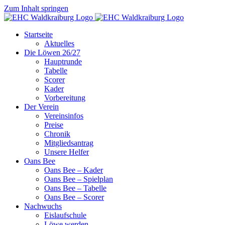
Zum Inhalt springen
Startseite
Aktuelles
Die Löwen 26/27
Hauptrunde
Tabelle
Scorer
Kader
Vorbereitung
Der Verein
Vereinsinfos
Preise
Chronik
Mitgliedsantrag
Unsere Helfer
Oans Bee
Oans Bee – Kader
Oans Bee – Spielplan
Oans Bee – Tabelle
Oans Bee – Scorer
Nachwuchs
Eislaufschule
Löwe werden