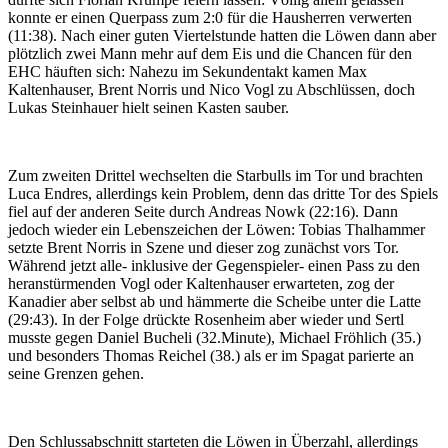
konnte er einen Querpass zum 2:0 für die Hausherren verwerten
(11:38). Nach einer guten Viertelstunde hatten die Löwen dann aber
plötzlich zwei Mann mehr auf dem Eis und die Chancen für den
EHC häuften sich: Nahezu im Sekundentakt kamen Max
Kaltenhauser, Brent Norris und Nico Vogl zu Abschlüssen, doch
Lukas Steinhauer hielt seinen Kasten sauber.
Zum zweiten Drittel wechselten die Starbulls im Tor und brachten
Luca Endres, allerdings kein Problem, denn das dritte Tor des Spiels
fiel auf der anderen Seite durch Andreas Nowk (22:16). Dann
jedoch wieder ein Lebenszeichen der Löwen: Tobias Thalhammer
setzte Brent Norris in Szene und dieser zog zunächst vors Tor.
Während jetzt alle- inklusive der Gegenspieler- einen Pass zu den
heranstürmenden Vogl oder Kaltenhauser erwarteten, zog der
Kanadier aber selbst ab und hämmerte die Scheibe unter die Latte
(29:43). In der Folge drückte Rosenheim aber wieder und Sertl
musste gegen Daniel Bucheli (32.Minute), Michael Fröhlich (35.)
und besonders Thomas Reichel (38.) als er im Spagat parierte an
seine Grenzen gehen.
Den Schlussabschnitt starteten die Löwen in Überzahl, allerdings