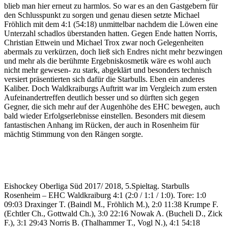
blieb man hier erneut zu harmlos. So war es an den Gastgebern für
den Schlusspunkt zu sorgen und genau diesen setzte Michael
Fröhlich mit dem 4:1 (54:18) unmittelbar nachdem die Löwen eine
Unterzahl schadlos überstanden hatten. Gegen Ende hatten Norris,
Christian Ettwein und Michael Trox zwar noch Gelegenheiten
abermals zu verkürzen, doch ließ sich Endres nicht mehr bezwingen
und mehr als die berühmte Ergebniskosmetik wäre es wohl auch
nicht mehr gewesen- zu stark, abgeklärt und besonders technisch
versiert präsentierten sich dafür die Starbulls. Eben ein anderes
Kaliber. Doch Waldkraiburgs Auftritt war im Vergleich zum ersten
Aufeinandertreffen deutlich besser und so dürften sich gegen
Gegner, die sich mehr auf der Augenhöhe des EHC bewegen, auch
bald wieder Erfolgserlebnisse einstellen. Besonders mit diesem
fantastischen Anhang im Rücken, der auch in Rosenheim für
mächtig Stimmung von den Rängen sorgte.
Eishockey Oberliga Süd 2017/ 2018, 5.Spieltag. Starbulls
Rosenheim – EHC Waldkraiburg 4:1 (2:0 / 1:1 / 1:0). Tore: 1:0
09:03 Draxinger T. (Baindl M., Fröhlich M.), 2:0 11:38 Krumpe F.
(Echtler Ch., Gottwald Ch.), 3:0 22:16 Nowak A. (Bucheli D., Zick
F.), 3:1 29:43 Norris B. (Thalhammer T., Vogl N.), 4:1 54:18