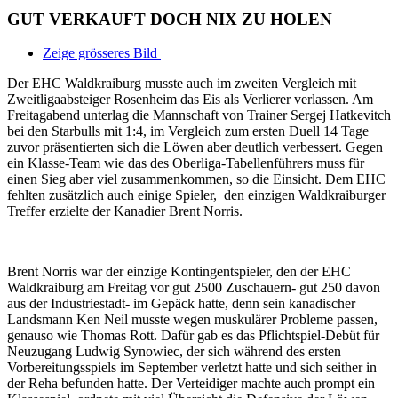
GUT VERKAUFT DOCH NIX ZU HOLEN
Zeige grösseres Bild
Der EHC Waldkraiburg musste auch im zweiten Vergleich mit
Zweitligaabsteiger Rosenheim das Eis als Verlierer verlassen. Am
Freitagabend unterlag die Mannschaft von Trainer Sergej Hatkevitch
bei den Starbulls mit 1:4, im Vergleich zum ersten Duell 14 Tage
zuvor präsentierten sich die Löwen aber deutlich verbessert. Gegen
ein Klasse-Team wie das des Oberliga-Tabellenführers muss für
einen Sieg aber viel zusammenkommen, so die Einsicht. Dem EHC
fehlten zusätzlich auch einige Spieler, den einzigen Waldkraiburger
Treffer erzielte der Kanadier Brent Norris.
Brent Norris war der einzige Kontingentspieler, den der EHC
Waldkraiburg am Freitag vor gut 2500 Zuschauern- gut 250 davon
aus der Industriestadt- im Gepäck hatte, denn sein kanadischer
Landsmann Ken Neil musste wegen muskulärer Probleme passen,
genauso wie Thomas Rott. Dafür gab es das Pflichtspiel-Debüt für
Neuzugang Ludwig Synowiec, der sich während des ersten
Vorbereitungsspiels im September verletzt hatte und sich seither in
der Reha befunden hatte. Der Verteidiger machte auch prompt ein