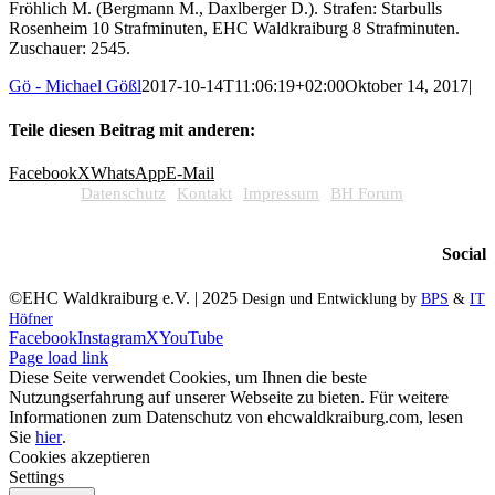
Fröhlich M. (Bergmann M., Daxlberger D.). Strafen: Starbulls
Rosenheim 10 Strafminuten, EHC Waldkraiburg 8 Strafminuten.
Zuschauer: 2545.
Gö - Michael Gößl
2017-10-14T11:06:19+02:00
Oktober 14, 2017
|
Teile diesen Beitrag mit anderen:
Facebook
X
WhatsApp
E-Mail
Datenschutz
Kontakt
Impressum
BH Forum
Social
©EHC Waldkraiburg e.V. | 2025
Design und Entwicklung by
BPS
&
IT
Höfner
Facebook
Instagram
X
YouTube
Page load link
Diese Seite verwendet Cookies, um Ihnen die beste
Nutzungserfahrung auf unserer Webseite zu bieten. Für weitere
Informationen zum Datenschutz von ehcwaldkraiburg.com, lesen
Sie
hier
.
Cookies akzeptieren
Settings