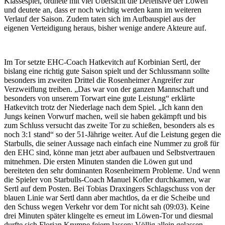
Klassespiel, ordnete mit viel Übersicht die Defensive der Löwen
und deutete an, dass er noch wichtig werden kann im weiteren
Verlauf der Saison. Zudem taten sich im Aufbauspiel aus der
eigenen Verteidigung heraus, bisher wenige andere Akteure auf.
Im Tor setzte EHC-Coach Hatkevitch auf Korbinian Sertl, der
bislang eine richtig gute Saison spielt und der Schlussmann sollte
besonders im zweiten Drittel die Rosenheimer Angreifer zur
Verzweiflung treiben. „Das war von der ganzen Mannschaft und
besonders von unserem Torwart eine gute Leistung“ erklärte
Hatkevitch trotz der Niederlage nach dem Spiel. „Ich kann den
Jungs keinen Vorwurf machen, weil sie haben gekämpft und bis
zum Schluss versucht das zweite Tor zu schießen, besonders als es
noch 3:1 stand“ so der 51-Jährige weiter. Auf die Leistung gegen die
Starbulls, die seiner Aussage nach einfach eine Nummer zu groß für
den EHC sind, könne man jetzt aber aufbauen und Selbstvertrauen
mitnehmen. Die ersten Minuten standen die Löwen gut und
bereiteten den sehr dominanten Rosenheimern Probleme. Und wenn
die Spieler von Starbulls-Coach Manuel Kofler durchkamen, war
Sertl auf dem Posten. Bei Tobias Draxingers Schlagschuss von der
blauen Linie war Sertl dann aber machtlos, da er die Scheibe und
den Schuss wegen Verkehr vor dem Tor nicht sah (09:03). Keine
drei Minuten später klingelte es erneut im Löwen-Tor und diesmal
durfte sich Florian Krumpe feiern lassen: Völlig allein gelassen