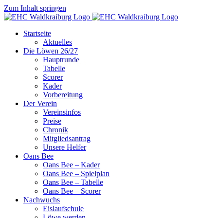
Zum Inhalt springen
Startseite
Aktuelles
Die Löwen 26/27
Hauptrunde
Tabelle
Scorer
Kader
Vorbereitung
Der Verein
Vereinsinfos
Preise
Chronik
Mitgliedsantrag
Unsere Helfer
Oans Bee
Oans Bee – Kader
Oans Bee – Spielplan
Oans Bee – Tabelle
Oans Bee – Scorer
Nachwuchs
Eislaufschule
Löwe werden