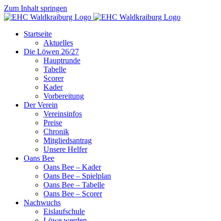
Zum Inhalt springen
Startseite
Aktuelles
Die Löwen 26/27
Hauptrunde
Tabelle
Scorer
Kader
Vorbereitung
Der Verein
Vereinsinfos
Preise
Chronik
Mitgliedsantrag
Unsere Helfer
Oans Bee
Oans Bee – Kader
Oans Bee – Spielplan
Oans Bee – Tabelle
Oans Bee – Scorer
Nachwuchs
Eislaufschule
Löwe werden