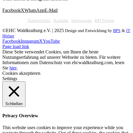
Facebook
X
WhatsApp
E-Mail
Datenschutz
Kontakt
Impressum
BH Forum
©EHC Waldkraiburg e.V. | 2025
Design und Entwicklung by
BPS
&
IT
Höfner
Facebook
Instagram
X
YouTube
Page load link
Diese Seite verwendet Cookies, um Ihnen die beste
Nutzungserfahrung auf unserer Webseite zu bieten. Für weitere
Informationen zum Datenschutz von ehcwaldkraiburg.com, lesen
Sie
hier
.
Cookies akzeptieren
Settings
Schließen
Privacy Overview
This website uses cookies to improve your experience while you
navigate through the website. Out of these cookies, the cookies that