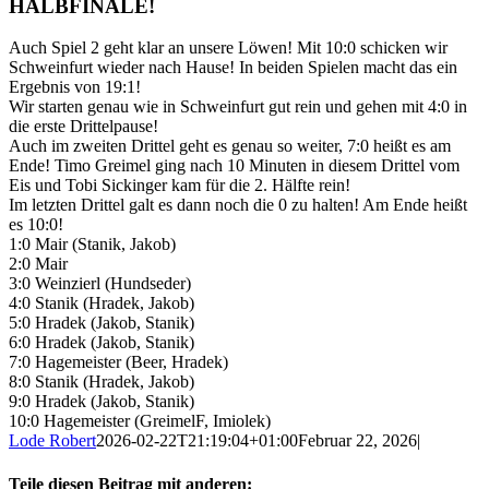
HALBFINALE!
Auch Spiel 2 geht klar an unsere Löwen! Mit 10:0 schicken wir
Schweinfurt wieder nach Hause! In beiden Spielen macht das ein
Ergebnis von 19:1!
Wir starten genau wie in Schweinfurt gut rein und gehen mit 4:0 in
die erste Drittelpause!
Auch im zweiten Drittel geht es genau so weiter, 7:0 heißt es am
Ende! Timo Greimel ging nach 10 Minuten in diesem Drittel vom
Eis und Tobi Sickinger kam für die 2. Hälfte rein!
Im letzten Drittel galt es dann noch die 0 zu halten! Am Ende heißt
es 10:0!
1:0 Mair (Stanik, Jakob)
2:0 Mair
3:0 Weinzierl (Hundseder)
4:0 Stanik (Hradek, Jakob)
5:0 Hradek (Jakob, Stanik)
6:0 Hradek (Jakob, Stanik)
7:0 Hagemeister (Beer, Hradek)
8:0 Stanik (Hradek, Jakob)
9:0 Hradek (Jakob, Stanik)
10:0 Hagemeister (GreimelF, Imiolek)
Lode Robert
2026-02-22T21:19:04+01:00
Februar 22, 2026
|
Teile diesen Beitrag mit anderen: