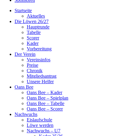
Sponsoren
Startseite
Aktuelles
Die Löwen 26/27
Hauptrunde
Tabelle
Scorer
Kader
Vorbereitung
Der Verein
Vereinsinfos
Preise
Chronik
Mitgliedsantrag
Unsere Helfer
Oans Bee
Oans Bee – Kader
Oans Bee – Spielplan
Oans Bee – Tabelle
Oans Bee – Scorer
Nachwuchs
Eislaufschule
Löwe werden
Nachwuchs – U7