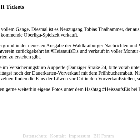
t Tickets
n vollem Gange. Diesmal ist es Neuzugang Tobias Thalhammer, der au
e kommende Oberliga-Spielzeit verkauft.
rgrund in der neuesten Ausgabe der Waldkraiburger Nachrichten und V
verein zurückgekehrt ist #HeissaufsEis und verkauft in voller Montu
ten zu erstehen gibt.
wie im Versicherungsbüro Aupperle (Danziger Straße 24, bitte vorab u
mittags) noch der Dauerkarten-Vorverkauf mit dem Frühbucherrabatt. Ni
Einzelnen finden die Fans der Löwen vor Ort in den Vorverkaufsstell
en gerne weiterhin eigene Fotos unter dem Hashtag #HeissaufsEis bei 
Datenschutz
Kontakt
Impressum
BH Forum