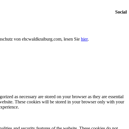
Social
enschutz von ehcwaldkraiburg.com, lesen Sie
hier
.
gorized as necessary are stored on your browser as they are essential
 website. These cookies will be stored in your browser only with your
experience.
nalities and security features of the website. These cookies do not