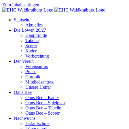
Zum Inhalt springen
Startseite
Aktuelles
Die Löwen 26/27
Hauptrunde
Tabelle
Scorer
Kader
Vorbereitung
Der Verein
Vereinsinfos
Preise
Chronik
Mitgliedsantrag
Unsere Helfer
Oans Bee
Oans Bee – Kader
Oans Bee – Spielplan
Oans Bee – Tabelle
Oans Bee – Scorer
Nachwuchs
Eislaufschule
Löwe werden