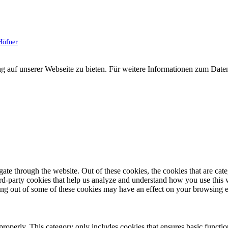
Höfner
g auf unserer Webseite zu bieten. Für weitere Informationen zum Dat
te through the website. Out of these cookies, the cookies that are cate
hird-party cookies that help us analyze and understand how you use this
ting out of some of these cookies may have an effect on your browsing 
properly. This category only includes cookies that ensures basic functio