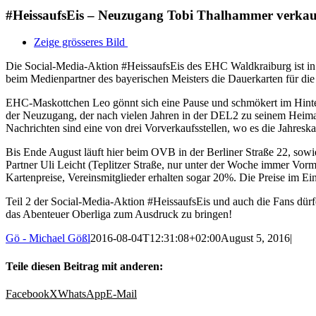
#HeissaufsEis – Neuzugang Tobi Thalhammer verkauf
Zeige grösseres Bild
Die Social-Media-Aktion #HeissaufsEis des EHC Waldkraiburg ist i
beim Medienpartner des bayerischen Meisters die Dauerkarten für di
EHC-Maskottchen Leo gönnt sich eine Pause und schmökert im Hinte
der Neuzugang, der nach vielen Jahren in der DEL2 zu seinem Heimat
Nachrichten sind eine von drei Vorverkaufsstellen, wo es die Jahreskar
Bis Ende August läuft hier beim OVB in der Berliner Straße 22, so
Partner Uli Leicht (Teplitzer Straße, nur unter der Woche immer Vor
Kartenpreise, Vereinsmitglieder erhalten sogar 20%. Die Preise im 
Teil 2 der Social-Media-Aktion #HeissaufsEis und auch die Fans dürf
das Abenteuer Oberliga zum Ausdruck zu bringen!
Gö - Michael Gößl
2016-08-04T12:31:08+02:00
August 5, 2016
|
Teile diesen Beitrag mit anderen:
Facebook
X
WhatsApp
E-Mail