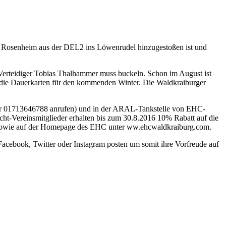
s Rosenheim aus der DEL2 ins Löwenrudel hinzugestoßen ist und
erteidiger Tobias Thalhammer muss buckeln. Schon im August ist
r die Dauerkarten für den kommenden Winter. Die Waldkraiburger
nter 01713646788 anrufen) und in der ARAL-Tankstelle von EHC-
cht-Vereinsmitglieder erhalten bis zum 30.8.2016 10% Rabatt auf die
en, sowie auf der Homepage des EHC unter ww.ehcwaldkraiburg.com.
Facebook, Twitter oder Instagram posten um somit ihre Vorfreude auf