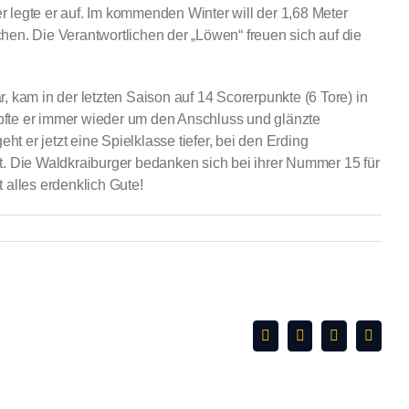
er legte er auf. Im kommenden Winter will der 1,68 Meter
hen. Die Verantwortlichen der „Löwen“ freuen sich auf die
, kam in der letzten Saison auf 14 Scorerpunkte (6 Tore) in
mpfte er immer wieder um den Anschluss und glänzte
 er jetzt eine Spielklasse tiefer, bei den Erding
ebt. Die Waldkraiburger bedanken sich bei ihrer Nummer 15 für
 alles erdenklich Gute!
Facebook
X
WhatsApp
E-
Mail