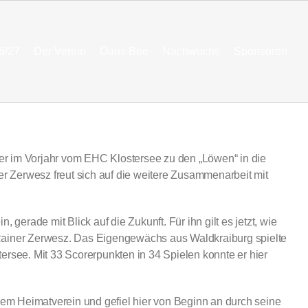
6/27
Der Verein
Oans Bee
Nachwuchs
Sponsoren
der im Vorjahr vom EHC Klostersee zu den „Löwen“ in die
ner Zerwesz freut sich auf die weitere Zusammenarbeit mit
, gerade mit Blick auf die Zukunft. Für ihn gilt es jetzt, wie
r Rainer Zerwesz. Das Eigengewächs aus Waldkraiburg spielte
ee. Mit 33 Scorerpunkten in 34 Spielen konnte er hier
nem Heimatverein und gefiel hier von Beginn an durch seine