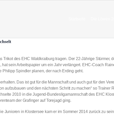
Startseite
Die Löwen 2
chselt
s Trikot des EHC Waldkraiburg tragen. Der 22-Jährige Stürmer, 
el, hat sein Arbeitspapier um ein Jahr verlängert. EHC-Coach Rai
 Philipp Spindler planen, der nach Erding geht.
erhalten. Das ist gut für die Mannschaft und auch gut für den Verein
aison aufzubauen und den nächsten Schritt zu machen“ so Traine
elte 2010 in die Jugend-Bundesligamannschaft des EHC Klosters
orenteam der Grafinger auf Torejagd ging.
die Junioren in Klostersee kam er im Sommer 2014 zurück zu sei