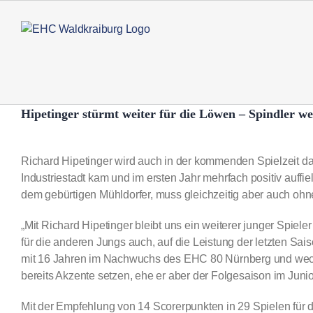
Zum
Inhalt
springen
Hipetinger stürmt weiter für die Löwen – Spindler we
Zeige
grösseres
Richard Hipetinger wird auch in der kommenden Spielzeit da
Bild
Industriestadt kam und im ersten Jahr mehrfach positiv auffi
dem gebürtigen Mühldorfer, muss gleichzeitig aber auch ohne
„Mit Richard Hipetinger bleibt uns ein weiterer junger Spieler 
für die anderen Jungs auch, auf die Leistung der letzten S
mit 16 Jahren im Nachwuchs des EHC 80 Nürnberg und wechs
bereits Akzente setzen, ehe er aber der Folgesaison im Juni
Mit der Empfehlung von 14 Scorerpunkten in 29 Spielen für 