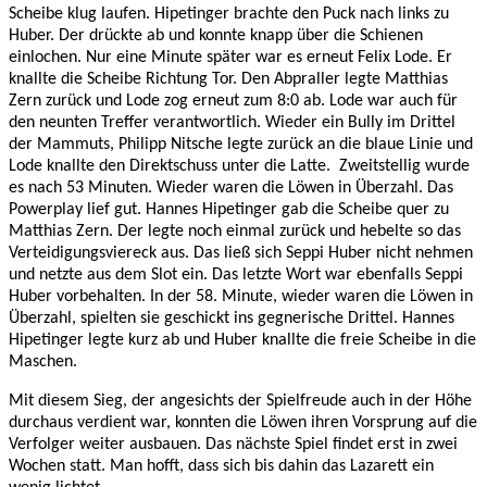
Scheibe klug laufen. Hipetinger brachte den Puck nach links zu
Huber. Der drückte ab und konnte knapp über die Schienen
einlochen. Nur eine Minute später war es erneut Felix Lode. Er
knallte die Scheibe Richtung Tor. Den Abpraller legte Matthias
Zern zurück und Lode zog erneut zum 8:0 ab. Lode war auch für
den neunten Treffer verantwortlich. Wieder ein Bully im Drittel
der Mammuts, Philipp Nitsche legte zurück an die blaue Linie und
Lode knallte den Direktschuss unter die Latte. Zweitstellig wurde
es nach 53 Minuten. Wieder waren die Löwen in Überzahl. Das
Powerplay lief gut. Hannes Hipetinger gab die Scheibe quer zu
Matthias Zern. Der legte noch einmal zurück und hebelte so das
Verteidigungsviereck aus. Das ließ sich Seppi Huber nicht nehmen
und netzte aus dem Slot ein. Das letzte Wort war ebenfalls Seppi
Huber vorbehalten. In der 58. Minute, wieder waren die Löwen in
Überzahl, spielten sie geschickt ins gegnerische Drittel. Hannes
Hipetinger legte kurz ab und Huber knallte die freie Scheibe in die
Maschen.
Mit diesem Sieg, der angesichts der Spielfreude auch in der Höhe
durchaus verdient war, konnten die Löwen ihren Vorsprung auf die
Verfolger weiter ausbauen. Das nächste Spiel findet erst in zwei
Wochen statt. Man hofft, dass sich bis dahin das Lazarett ein