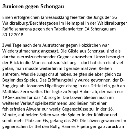
Junioren gegen Schongau
Einen erfolgreichen Jahresausklang feierten die Jungs der SG
Waldkraiburg/Berchtesgaden im Heimspiel in der Waldkraiburger
Raiffeisenarena gegen den Tabellenvierten EA Schongau am
30.12.2018.
Zwei Tage nach dem Ausrutscher gegen Holzkirchen war
Wiedergutmachung angesagt. Die Gäste aus Schongau sind als
durchaus ernstzunehmender Gegner anzusehen. Umso besorgter
der Blick in die Mannschaftsaufstellung – dort hat sich nicht viel
getan, man musste weiterhin mit gerade mal zwei Reihen
antreten. Was die Jungs drauf haben, zeigten sie aber gleich zu
Beginn des Spieles. Das Eröffnungsbully wurde gewonnen, der D-
Zug ging ab. Johannes Hipetinger drang in das Drittel ein, gab an
Matthias Zern weiter. Der legte zu Seppi Huber ab, der nach nur
19 Sekunden für das 1:0 sorgte. Die Löwen blieben auch im
weiteren Verlauf spielbestimmend und ließen mit einer
fehlerfreien Abwehr nur wenig Gegenschüsse zu. In der 16.
Minute, auf beiden Seiten war ein Spieler in der Kühlbox und
somit mehr Platz am Eis, gelang das 2:0. Die Löwen gewannen im
gegnerischen Drittel den Bully, Hannes Hipetinger gab zurück an