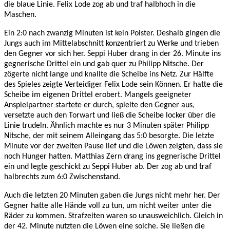
die blaue Linie. Felix Lode zog ab und traf halbhoch in die
Maschen.
Ein 2:0 nach zwanzig Minuten ist kein Polster. Deshalb gingen die
Jungs auch im Mittelabschnitt konzentriert zu Werke und trieben
den Gegner vor sich her. Seppi Huber drang in der 26. Minute ins
gegnerische Drittel ein und gab quer zu Philipp Nitsche. Der
zögerte nicht lange und knallte die Scheibe ins Netz. Zur Hälfte
des Spieles zeigte Verteidiger Felix Lode sein Können. Er hatte die
Scheibe im eigenen Drittel erobert. Mangels geeigneter
Anspielpartner startete er durch, spielte den Gegner aus,
versetzte auch den Torwart und ließ die Scheibe locker über die
Linie trudeln. Ähnlich machte es nur 3 Minuten später Philipp
Nitsche, der mit seinem Alleingang das 5:0 besorgte. Die letzte
Minute vor der zweiten Pause lief und die Löwen zeigten, dass sie
noch Hunger hatten. Matthias Zern drang ins gegnerische Drittel
ein und legte geschickt zu Seppi Huber ab. Der zog ab und traf
halbrechts zum 6:0 Zwischenstand.
Auch die letzten 20 Minuten gaben die Jungs nicht mehr her. Der
Gegner hatte alle Hände voll zu tun, um nicht weiter unter die
Räder zu kommen. Strafzeiten waren so unausweichlich. Gleich in
der 42. Minute nutzten die Löwen eine solche. Sie ließen die