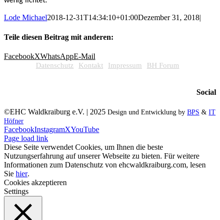
wenig lichtet.
Lode Michael
2018-12-31T14:34:10+01:00
Dezember 31, 2018
|
Teile diesen Beitrag mit anderen:
Facebook
X
WhatsApp
E-Mail
Datenschutz
Kontakt
Impressum
BH Forum
Social
©EHC Waldkraiburg e.V. | 2025
Design und Entwicklung by
BPS
&
IT
Höfner
Facebook
Instagram
X
YouTube
Page load link
Diese Seite verwendet Cookies, um Ihnen die beste
Nutzungserfahrung auf unserer Webseite zu bieten. Für weitere
Informationen zum Datenschutz von ehcwaldkraiburg.com, lesen
Sie
hier
.
Cookies akzeptieren
Settings