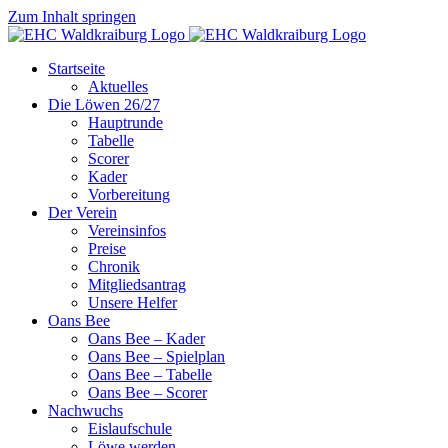
Zum Inhalt springen
Startseite
Aktuelles
Die Löwen 26/27
Hauptrunde
Tabelle
Scorer
Kader
Vorbereitung
Der Verein
Vereinsinfos
Preise
Chronik
Mitgliedsantrag
Unsere Helfer
Oans Bee
Oans Bee – Kader
Oans Bee – Spielplan
Oans Bee – Tabelle
Oans Bee – Scorer
Nachwuchs
Eislaufschule
Löwe werden