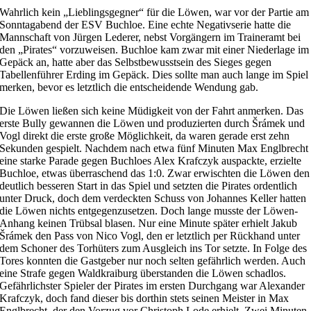
Wahrlich kein „Lieblingsgegner“ für die Löwen, war vor der Partie am
Sonntagabend der ESV Buchloe. Eine echte Negativserie hatte die
Mannschaft von Jürgen Lederer, nebst Vorgängern im Traineramt bei
den „Pirates“ vorzuweisen. Buchloe kam zwar mit einer Niederlage im
Gepäck an, hatte aber das Selbstbewusstsein des Sieges gegen
Tabellenführer Erding im Gepäck. Dies sollte man auch lange im Spiel
merken, bevor es letztlich die entscheidende Wendung gab.
Die Löwen ließen sich keine Müdigkeit von der Fahrt anmerken. Das
erste Bully gewannen die Löwen und produzierten durch Šrámek und
Vogl direkt die erste große Möglichkeit, da waren gerade erst zehn
Sekunden gespielt. Nachdem nach etwa fünf Minuten Max Englbrecht
eine starke Parade gegen Buchloes Alex Krafczyk auspackte, erzielte
Buchloe, etwas überraschend das 1:0. Zwar erwischten die Löwen den
deutlich besseren Start in das Spiel und setzten die Pirates ordentlich
unter Druck, doch dem verdeckten Schuss von Johannes Keller hatten
die Löwen nichts entgegenzusetzen. Doch lange musste der Löwen-
Anhang keinen Trübsal blasen. Nur eine Minute später erhielt Jakub
Šrámek den Pass von Nico Vogl, den er letztlich per Rückhand unter
dem Schoner des Torhüters zum Ausgleich ins Tor setzte. In Folge des
Tores konnten die Gastgeber nur noch selten gefährlich werden. Auch
eine Strafe gegen Waldkraiburg überstanden die Löwen schadlos.
Gefährlichster Spieler der Pirates im ersten Durchgang war Alexander
Krafczyk, doch fand dieser bis dorthin stets seinen Meister in Max
Englbrecht, der den Vorzug vor Christoph Lode erhielt. Zwei Minuten