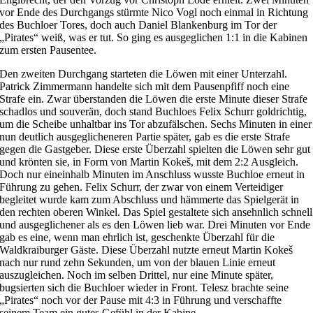
vor Ende des Durchgangs stürmte Nico Vogl noch einmal in Richtung
des Buchloer Tores, doch auch Daniel Blankenburg im Tor der
„Pirates“ weiß, was er tut. So ging es ausgeglichen 1:1 in die Kabinen
zum ersten Pausentee.
Den zweiten Durchgang starteten die Löwen mit einer Unterzahl.
Patrick Zimmermann handelte sich mit dem Pausenpfiff noch eine
Strafe ein. Zwar überstanden die Löwen die erste Minute dieser Strafe
schadlos und souverän, doch stand Buchloes Felix Schurr goldrichtig,
um die Scheibe unhaltbar ins Tor abzufälschen. Sechs Minuten in einer
nun deutlich ausgeglicheneren Partie später, gab es die erste Strafe
gegen die Gastgeber. Diese erste Überzahl spielten die Löwen sehr gut
und krönten sie, in Form von Martin Kokeš, mit dem 2:2 Ausgleich.
Doch nur eineinhalb Minuten im Anschluss wusste Buchloe erneut in
Führung zu gehen. Felix Schurr, der zwar von einem Verteidiger
begleitet wurde kam zum Abschluss und hämmerte das Spielgerät in
den rechten oberen Winkel. Das Spiel gestaltete sich ansehnlich schnell
und ausgeglichener als es den Löwen lieb war. Drei Minuten vor Ende
gab es eine, wenn man ehrlich ist, geschenkte Überzahl für die
Waldkraiburger Gäste. Diese Überzahl nutzte erneut Martin Kokeš
nach nur rund zehn Sekunden, um von der blauen Linie erneut
auszugleichen. Noch im selben Drittel, nur eine Minute später,
bugsierten sich die Buchloer wieder in Front. Telesz brachte seine
„Pirates“ noch vor der Pause mit 4:3 in Führung und verschaffte
seinem Team ein gutes Gefühl in der Kabine.