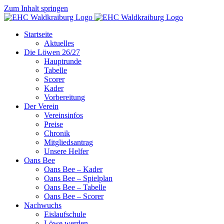
Zum Inhalt springen
Startseite
Aktuelles
Die Löwen 26/27
Hauptrunde
Tabelle
Scorer
Kader
Vorbereitung
Der Verein
Vereinsinfos
Preise
Chronik
Mitgliedsantrag
Unsere Helfer
Oans Bee
Oans Bee – Kader
Oans Bee – Spielplan
Oans Bee – Tabelle
Oans Bee – Scorer
Nachwuchs
Eislaufschule
Löwe werden