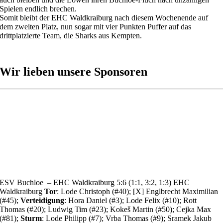
Spielen endlich brechen.
Somit bleibt der EHC Waldkraiburg nach diesem Wochenende auf
dem zweiten Platz, nun sogar mit vier Punkten Puffer auf das
drittplatzierte Team, die Sharks aus Kempten.
Wir lieben unsere Sponsoren
ESV Buchloe – EHC Waldkraiburg 5:6 (1:1, 3:2, 1:3) EHC
Waldkraiburg
Tor
: Lode Christoph (#40); [X] Englbrecht Maximilian
(#45);
Verteidigung
: Hora Daniel (#3); Lode Felix (#10); Rott
Thomas (#20); Ludwig Tim (#23); Kokeš Martin (#50); Cejka Max
(#81);
Sturm
: Lode Philipp (#7); Vrba Thomas (#9); Sramek Jakub