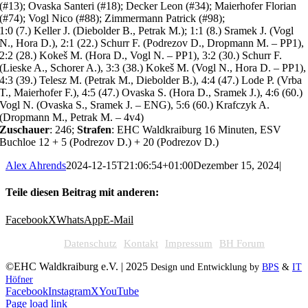
(#13); Ovaska Santeri (#18); Decker Leon (#34); Maierhofer Florian
(#74); Vogl Nico (#88); Zimmermann Patrick (#98);
1:0 (7.) Keller J. (Diebolder B., Petrak M.); 1:1 (8.) Sramek J. (Vogl
N., Hora D.), 2:1 (22.) Schurr F. (Podrezov D., Dropmann M. – PP1),
2:2 (28.) Kokeš M. (Hora D., Vogl N. – PP1), 3:2 (30.) Schurr F.
(Lieske A., Schorer A.), 3:3 (38.) Kokeš M. (Vogl N., Hora D. – PP1),
4:3 (39.) Telesz M. (Petrak M., Diebolder B.), 4:4 (47.) Lode P. (Vrba
T., Maierhofer F.), 4:5 (47.) Ovaska S. (Hora D., Sramek J.), 4:6 (60.)
Vogl N. (Ovaska S., Sramek J. – ENG), 5:6 (60.) Krafczyk A.
(Dropmann M., Petrak M. – 4v4)
Zuschauer
: 246;
Strafen
: EHC Waldkraiburg 16 Minuten, ESV
Buchloe 12 + 5 (Podrezov D.) + 20 (Podrezov D.)
Alex Ahrends
2024-12-15T21:06:54+01:00
Dezember 15, 2024
|
Teile diesen Beitrag mit anderen:
Facebook
X
WhatsApp
E-Mail
Datenschutz
Kontakt
Impressum
BH Forum
©EHC Waldkraiburg e.V. | 2025
Design und Entwicklung by
BPS
&
IT
Höfner
Facebook
Instagram
X
YouTube
Page load link