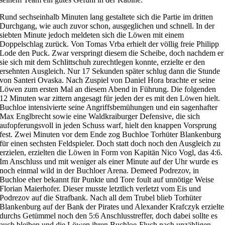
Rund sechseinhalb Minuten lang gestaltete sich die Partie im dritten
Durchgang, wie auch zuvor schon, ausgeglichen und schnell. In der
siebten Minute jedoch meldeten sich die Löwen mit einem
Doppelschlag zurück. Von Tomas Vrba erhielt der völlig freie Philipp
Lode den Puck. Zwar verspringt diesem die Scheibe, doch nachdem er
sie sich mit dem Schlittschuh zurechtlegen konnte, erzielte er den
ersehnten Ausgleich. Nur 17 Sekunden später schlug dann die Stunde
von Santeri Ovaska. Nach Zuspiel von Daniel Hora brachte er seine
Löwen zum ersten Mal an diesem Abend in Führung. Die folgenden
12 Minuten war zittern angesagt für jeden der es mit den Löwen hielt.
Buchloe intensivierte seine Angriffsbemühungen und ein sagenhafter
Max Englbrecht sowie eine Waldkraiburger Defensive, die sich
aufopferungsvoll in jeden Schuss warf, hielt den knappen Vorsprung
fest. Zwei Minuten vor dem Ende zog Buchloe Torhüter Blankenburg
für einen sechsten Feldspieler. Doch statt doch noch den Ausgleich zu
erzielen, erzielten die Löwen in Form von Kapitän Nico Vogl, das 4:6.
Im Anschluss und mit weniger als einer Minute auf der Uhr wurde es
noch einmal wild in der Buchloer Arena. Demeed Podrezov, in
Buchloe eher bekannt für Punkte und Tore foult auf unnötige Weise
Florian Maierhofer. Dieser musste letztlich verletzt vom Eis und
Podrezov auf die Strafbank. Nach all dem Trubel blieb Torhüter
Blankenburg auf der Bank der Pirates und Alexander Krafczyk erzielte
durchs Getümmel noch den 5:6 Anschlusstreffer, doch dabei sollte es
auch bleiben und die Löwen ihren Buchloe-Fluch nach unzähligen