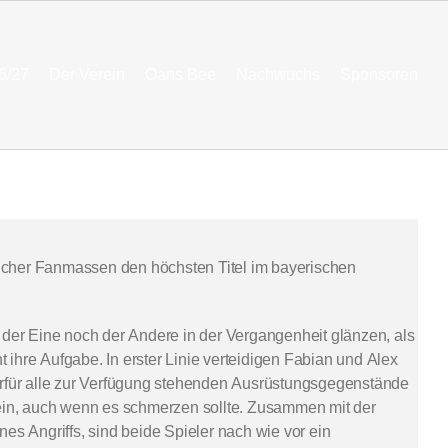
6/27
Der Verein
Oans Bee
Nachwuchs
Sponsoren
klicher Fanmassen den höchsten Titel im bayerischen
 der Eine noch der Andere in der Vergangenheit glänzen, als
ht ihre Aufgabe. In erster Linie verteidigen Fabian und Alex
erfür alle zur Verfügung stehenden Ausrüstungsgegenstände
 ein, auch wenn es schmerzen sollte. Zusammen mit der
es Angriffs, sind beide Spieler nach wie vor ein