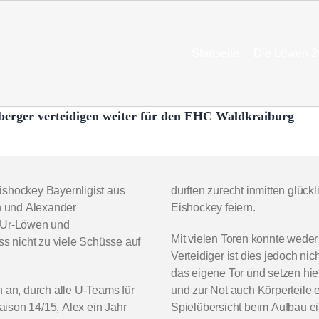
Startseite
Die Löwen 2
berger verteidigen weiter für den EHC Waldkraiburg
ishockey Bayernligist aus
durften zurecht inmitten glüc
n und Alexander
Eishockey feiern.
, Ur-Löwen und
Mit vielen Toren konnte weder
ss nicht zu viele Schüsse auf
Verteidiger ist dies jedoch nic
das eigene Tor und setzen hi
n an, durch alle U-Teams für
und zur Not auch Körperteile
ison 14/15, Alex ein Jahr
Spielübersicht beim Aufbau ein