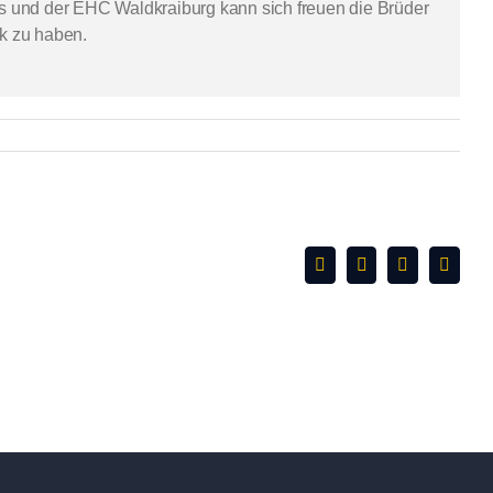
ms und der EHC Waldkraiburg kann sich freuen die Brüder
nk zu haben.
Facebook
X
WhatsApp
E-
Mail