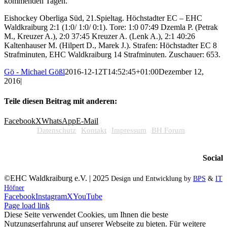
kommenden Tagen.
Eishockey Oberliga Süd, 21.Spieltag. Höchstadter EC – EHC
Waldkraiburg 2:1 (1:0/ 1:0/ 0:1). Tore: 1:0 07:49 Dzemla P. (Petrak
M., Kreuzer A.), 2:0 37:45 Kreuzer A. (Lenk A.), 2:1 40:26
Kaltenhauser M. (Hilpert D., Marek J.). Strafen: Höchstadter EC 8
Strafminuten, EHC Waldkraiburg 14 Strafminuten. Zuschauer: 653.
Gö - Michael Gößl
2016-12-12T14:52:45+01:00
Dezember 12,
2016
|
Teile diesen Beitrag mit anderen:
Facebook
X
WhatsApp
E-Mail
Datenschutz
Kontakt
Impressum
BH Forum
Social
©EHC Waldkraiburg e.V. | 2025
Design und Entwicklung by
BPS
&
IT
Höfner
Facebook
Instagram
X
YouTube
Page load link
Diese Seite verwendet Cookies, um Ihnen die beste
Nutzungserfahrung auf unserer Webseite zu bieten. Für weitere