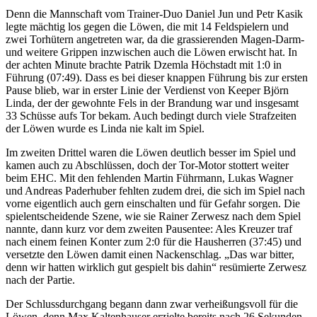
Denn die Mannschaft vom Trainer-Duo Daniel Jun und Petr Kasik
legte mächtig los gegen die Löwen, die mit 14 Feldspielern und
zwei Torhütern angetreten war, da die grassierenden Magen-Darm-
und weitere Grippen inzwischen auch die Löwen erwischt hat. In
der achten Minute brachte Patrik Dzemla Höchstadt mit 1:0 in
Führung (07:49). Dass es bei dieser knappen Führung bis zur ersten
Pause blieb, war in erster Linie der Verdienst von Keeper Björn
Linda, der der gewohnte Fels in der Brandung war und insgesamt
33 Schüsse aufs Tor bekam. Auch bedingt durch viele Strafzeiten
der Löwen wurde es Linda nie kalt im Spiel.
Im zweiten Drittel waren die Löwen deutlich besser im Spiel und
kamen auch zu Abschlüssen, doch der Tor-Motor stottert weiter
beim EHC. Mit den fehlenden Martin Führmann, Lukas Wagner
und Andreas Paderhuber fehlten zudem drei, die sich im Spiel nach
vorne eigentlich auch gern einschalten und für Gefahr sorgen. Die
spielentscheidende Szene, wie sie Rainer Zerwesz nach dem Spiel
nannte, dann kurz vor dem zweiten Pausentee: Ales Kreuzer traf
nach einem feinen Konter zum 2:0 für die Hausherren (37:45) und
versetzte den Löwen damit einen Nackenschlag. „Das war bitter,
denn wir hatten wirklich gut gespielt bis dahin“ resümierte Zerwesz
nach der Partie.
Der Schlussdurchgang begann dann zwar verheißungsvoll für die
Löwen, denn Max Kaltenhauser erzielte bereits nach 26 Sekunden