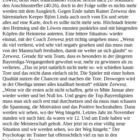
den Anschlusstreffer (40:26), doch in der Folge sollte es nichts mehr
werden mit dem Ausgleich. Gegen Ende nahm Rainer Zerwesz den
bärenstarken Keeper Björn Linda auch noch vom Eis und setzte
alles auf eine Karte, doch es sollte nicht mehr sein. Höchstadt feierte
den Heimsieg und die Löwen mussten punktelos und mit hängenden
Köpfen die Heimreise antreten. Eine bittere Situation- wieder
einmal, mit der Coach Zerwesz jetzt richtig umgehen muss: „Wenn
du viel verlierst, wird sehr viel negativ gesehen und das muss man
von der Mannschaft fernhalten, damit sie weiter an sich glaubt“ so
Zerwesz. Gerade für sein Team, dass es besonders in der jüngeren
Bayernliga-Vergangenheit gewohnt war, mehr zu gewinnen als zu
verlieren. „Das ist jetzt natürlich nicht mehr so- wir schießen kaum
Tore und das reicht dann einfach nicht. Die Spieler mit einer hohen
Qualität nutzen die Chancen und machen die Tore. Deswegen wird
in der Oberliga immer alles knallhart bestraft“ erklärte Zerwesz.
„Wenn wir die ersten acht nicht schaffen, geht es Mitte Januar aber
wieder weiter und bei Null los. Und gegen die Top-Bayernligisten
muss man sich auch erst mal durchsetzen und da muss man schauen
die Spannung, die Motivation und das Positive hochzuhalten. Dann
werden wir sehen, wo der Weg hingeht. Letztes Jahr im November
standen wir auch hier, da waren wir 12. Und am Ende haben wir
noch die Meisterschaft geholt. Aber jetzt ist es eine völlig neue
Situation und wir werden sehen, wo der Weg hingeht.“ Der
Psychologe im Trainer hat offensichtlich viel zu tun in den