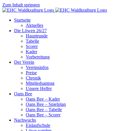
Zum Inhalt springen
Startseite
Aktuelles
Die Löwen 26/27
Hauptrunde
Tabelle
Scorer
Kader
Vorbereitung
Der Verein
Vereinsinfos
Preise
Chronik
Mitgliedsantrag
Unsere Helfer
Oans Bee
Oans Bee – Kader
Oans Bee – Spielplan
Oans Bee – Tabelle
Oans Bee – Scorer
Nachwuchs
Eislaufschule
Löwe werden