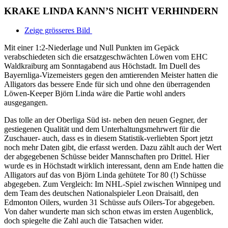
KRAKE LINDA KANN’S NICHT VERHINDERN
Zeige grösseres Bild
Mit einer 1:2-Niederlage und Null Punkten im Gepäck
verabschiedeten sich die ersatzgeschwächten Löwen vom EHC
Waldkraiburg am Sonntagabend aus Höchstadt. Im Duell des
Bayernliga-Vizemeisters gegen den amtierenden Meister hatten die
Alligators das bessere Ende für sich und ohne den überragenden
Löwen-Keeper Björn Linda wäre die Partie wohl anders
ausgegangen.
Das tolle an der Oberliga Süd ist- neben den neuen Gegner, der
gestiegenen Qualität und dem Unterhaltungsmehrwert für die
Zuschauer- auch, dass es in diesem Statistik-verliebten Sport jetzt
noch mehr Daten gibt, die erfasst werden. Dazu zählt auch der Wert
der abgegebenen Schüsse beider Mannschaften pro Drittel. Hier
wurde es in Höchstadt wirklich interessant, denn am Ende hatten die
Alligators auf das von Björn Linda gehütete Tor 80 (!) Schüsse
abgegeben. Zum Vergleich: Im NHL-Spiel zwischen Winnipeg und
dem Team des deutschen Nationalspieler Leon Draisaitl, den
Edmonton Oilers, wurden 31 Schüsse aufs Oilers-Tor abgegeben.
Von daher wunderte man sich schon etwas im ersten Augenblick,
doch spiegelte die Zahl auch die Tatsachen wider.