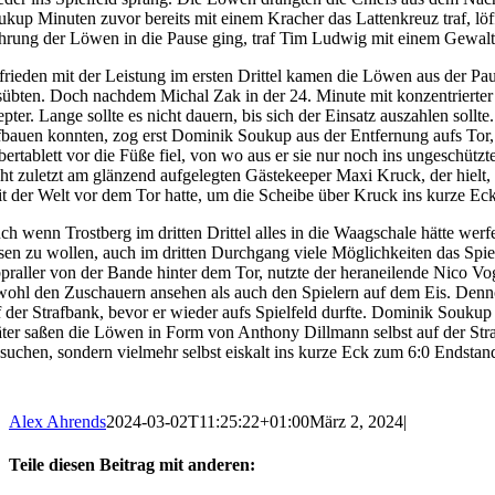
ukup Minuten zuvor bereits mit einem Kracher das Lattenkreuz traf, lö
hrung der Löwen in die Pause ging, traf Tim Ludwig mit einem Gewalts
frieden mit der Leistung im ersten Drittel kamen die Löwen aus der Pa
sübten. Doch nachdem Michal Zak in der 24. Minute mit konzentrierte
epter. Lange sollte es nicht dauern, bis sich der Einsatz auszahlen sol
fbauen konnten, zog erst Dominik Soukup aus der Entfernung aufs Tor,
lbertablett vor die Füße fiel, von wo aus er sie nur noch ins ungeschütz
cht zuletzt am glänzend aufgelegten Gästekeeper Maxi Kruck, der hielt, 
it der Welt vor dem Tor hatte, um die Scheibe über Kruck ins kurze Ec
ch wenn Trostberg im dritten Drittel alles in die Waagschale hätte wer
ssen zu wollen, auch im dritten Durchgang viele Möglichkeiten das Spie
praller von der Bande hinter dem Tor, nutzte der heraneilende Nico Vo
wohl den Zuschauern ansehen als auch den Spielern auf dem Eis. Denn
f der Strafbank, bevor er wieder aufs Spielfeld durfte. Dominik Soukup
äter saßen die Löwen in Form von Anthony Dillmann selbst auf der Stra
 suchen, sondern vielmehr selbst eiskalt ins kurze Eck zum 6:0 Endstan
Alex Ahrends
2024-03-02T11:25:22+01:00
März 2, 2024
|
Teile diesen Beitrag mit anderen: