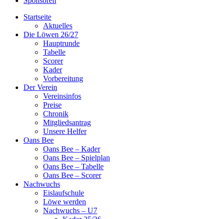
Sponsoren
Startseite
Aktuelles
Die Löwen 26/27
Hauptrunde
Tabelle
Scorer
Kader
Vorbereitung
Der Verein
Vereinsinfos
Preise
Chronik
Mitgliedsantrag
Unsere Helfer
Oans Bee
Oans Bee – Kader
Oans Bee – Spielplan
Oans Bee – Tabelle
Oans Bee – Scorer
Nachwuchs
Eislaufschule
Löwe werden
Nachwuchs – U7