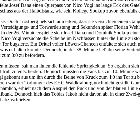
ffelte Josef Dana einen Querpass von Nico Vogl ins lange Eck des Gat
chuss aus der Halbdistanz, wie sein Kollege Soukup zuvor, ebenfalls 
use. Doch Trostberg ließ sich anmerken, dass sie versuchten einen Gan
r Verteidigungs- und Torwartleistung und Sekunden später Florian We
lte. In der 26. Minute erspielte sich Josef Dana und Dominik Soukup eine
 Nico Vogl versuchte die Scheibe im Nachfassen hinter die Linie zu s
te Tor bugsierte. Ein Drittel voller Löwen-Chancen entfaltete sich auch 
was er halten konnte. Dennoch, in der 38. Minute ließ ihn seine Vertei
k zum 3:0 zu befördern.
fen müssen, sah man ihnen die fehlende Spritzigkeit an. So ergaben si
l früh zu entscheiden. Dennoch mussten die Fans bis zur 10. Minute wa
gl gekonnt aus um ihn durch die Beine von Kruck zum 4:0 ins Tor zu b
och war der Torhunger des EHC Waldkraiburg noch nicht gestillt. Gan
 nämlich, erhielt nach dem Anspiel den Puck und von der blauen Linie 
fbank. Dennoch hielt das Tobias Jakob nicht davon ab, in einer Zwei-g
d abzuschließen.