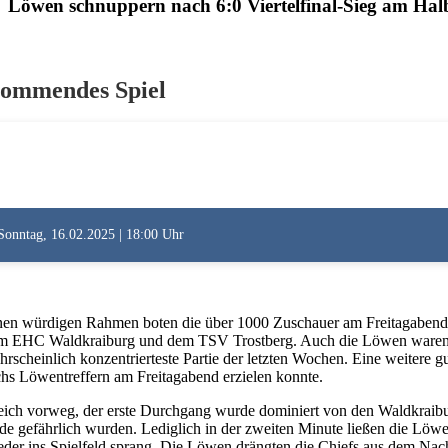
Löwen schnuppern nach 6:0 Viertelfinal-Sieg am Halb
ommendes Spiel
Sonntag, 16.02.2025 | 18:00 Uhr
nen würdigen Rahmen boten die über 1000 Zuschauer am Freitagabend i
m EHC Waldkraiburg und dem TSV Trostberg. Auch die Löwen waren in ei
hrscheinlich konzentrierteste Partie der letzten Wochen. Eine weitere g
chs Löwentreffern am Freitagabend erzielen konnte.
eich vorweg, der erste Durchgang wurde dominiert von den Waldkraibur
de gefährlich wurden. Lediglich in der zweiten Minute ließen die Lö
eder ins Spielfeld sprang. Die Löwen drängten die Chiefs aus dem Nac