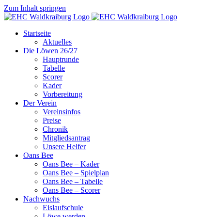
Zum Inhalt springen
Startseite
Aktuelles
Die Löwen 26/27
Hauptrunde
Tabelle
Scorer
Kader
Vorbereitung
Der Verein
Vereinsinfos
Preise
Chronik
Mitgliedsantrag
Unsere Helfer
Oans Bee
Oans Bee – Kader
Oans Bee – Spielplan
Oans Bee – Tabelle
Oans Bee – Scorer
Nachwuchs
Eislaufschule
Löwe werden