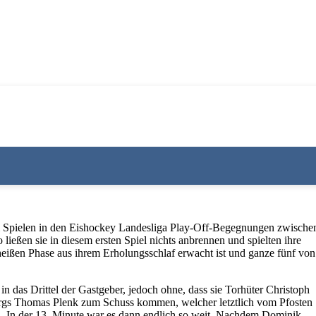
ei Spielen in den Eishockey Landesliga Play-Off-Begegnungen zwische
ßen sie in diesem ersten Spiel nichts anbrennen und spielten ihre
g heißen Phase aus ihrem Erholungsschlaf erwacht ist und ganze fünf von
das Drittel der Gastgeber, jedoch ohne, dass sie Torhüter Christoph
bergs Thomas Plenk zum Schuss kommen, welcher letztlich vom Pfosten
n. In der 13. Minute war es dann endlich so weit. Nachdem Dominik