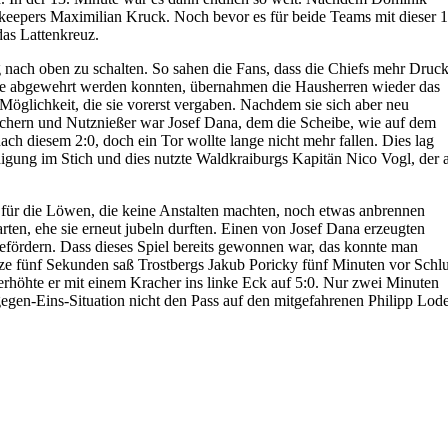
ekeepers Maximilian Kruck. Noch bevor es für beide Teams mit dieser 1
das Lattenkreuz.
g nach oben zu schalten. So sahen die Fans, dass die Chiefs mehr Druc
hle abgewehrt werden konnten, übernahmen die Hausherren wieder das
 Möglichkeit, die sie vorerst vergaben. Nachdem sie sich aber neu
tochern und Nutznießer war Josef Dana, dem die Scheibe, wie auf dem
nach diesem 2:0, doch ein Tor wollte lange nicht mehr fallen. Dies lag
digung im Stich und dies nutzte Waldkraiburgs Kapitän Nico Vogl, der a
ch für die Löwen, die keine Anstalten machten, noch etwas anbrennen
rten, ehe sie erneut jubeln durften. Einen von Josef Dana erzeugten
efördern. Dass dieses Spiel bereits gewonnen war, das konnte man
ze fünf Sekunden saß Trostbergs Jakub Poricky fünf Minuten vor Schl
erhöhte er mit einem Kracher ins linke Eck auf 5:0. Nur zwei Minuten
egen-Eins-Situation nicht den Pass auf den mitgefahrenen Philipp Lod