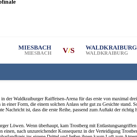
finale
MIESBACH
WALDKRAIBURG
V
/
S
MIESBACH
WALDKRAIBURG
n der Waldkraiburger Raiffeisen-Arena für das erste von maximal dr
ner Form, die einem solchen Anlass sehr gut zu Gesichte stand. So lie
ute Nachricht ist, dass die erste Reihe, passend zum Auftakt der richti
ger Löwen. Wenn überhaupt, kam Trostberg mit Entlastungsangriffen in 
wen einen, nach unzureichender Konsequenz in der Verteidigung Trost
hbarlandkreis ins eigene Drittel und ließen ihnen kaum Luft zum Atme